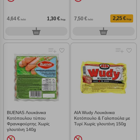
2,25 €
4,64 €
1,30 €
7,50 €
/τεμ.
/κιλό
/τεμ.
/κιλό
0
0
τεμ.
τεμ.
BUENAS Λουκάνικα
AIA Wudy Λουκάνικα
Κοτόπουλου τύπου
Κοτόπουλο & Γαλοπούλα με
Φρανκφούρτης Χωρίς
Τυρί Χωρίς γλουτένη 150g
γλουτένη 140g