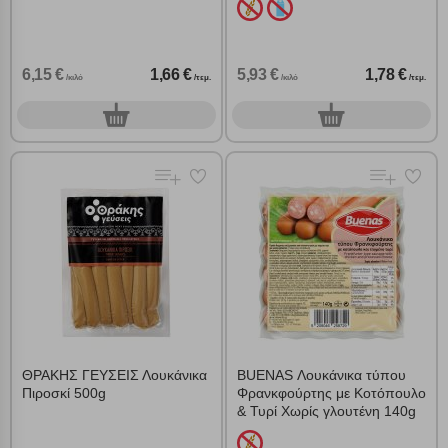
Αποθήκευση ρυθμίσεων
6,15 €
1,66 €
5,93 €
1,78 €
/κιλό
/τεμ.
/κιλό
/τεμ.
Απόρριψη όλων
0
0
τεμ.
τεμ.
Αποδοχή όλων
ΘΡΑΚΗΣ ΓΕΥΣΕΙΣ Λουκάνικα
BUENAS Λουκάνικα τύπου
Πιροσκί 500g
Φρανκφούρτης με Κοτόπουλο
& Τυρί Χωρίς γλουτένη 140g