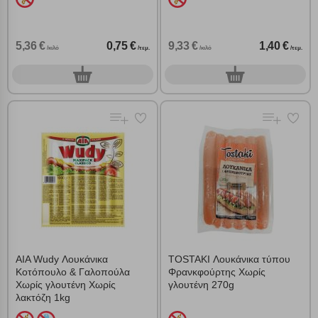
5,36 €
0,75 €
9,33 €
1,40 €
/κιλό
/τεμ.
/κιλό
/τεμ.
0
0
τεμ.
τεμ.
Πολλαπλή αναζήτηση
Χρησιμοποιήστε τη για πιο γρήγορη αναζήτηση
προϊόντων.
Γράψτε τα προϊόντα που επιθυμείτε, με κόμμα ανάμεσά
τους, και κάντε κλικ στο κουμπί "Αναζήτηση". Θα
Ρυθμίσεις Cookies
εμφανιστούν αποτελέσματα από όλες τις Κατηγορίες και
για κάθε προϊόν.
Ενημέρωση
AIA Wudy Λουκάνικα
TOSTAKI Λουκάνικα τύπου
Κατά την απλή περιήγηση ή/και χρήση του ιστότοπου συλλέγουμε
Κοτόπουλο & Γαλοπούλα
Φρανκφούρτης Χωρίς
αυτόματα δεδομένα σύνδεσης και πληροφορίες σχετικές με την
Χωρίς γλουτένη Χωρίς
γλουτένη 270g
περιήγησή σας, οι οποίες είναι μη εξατομικευμένες και σπάνια
λακτόζη 1kg
περιέχουν προσωποποιημένα χαρακτηριστικά που υποδεικνύουν την
ταυτότητά σας. Τα cookies είναι μικρά αρχεία κειμένου τα οποία,