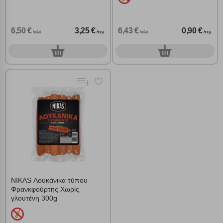
6,50 €
3,25 €
6,43 €
0,90 €
/κιλό
/τεμ.
/κιλό
/τεμ.
0
0
τεμ.
τεμ.
NIKAS Λουκάνικα τύπου
Φρανκφούρτης Χωρίς
γλουτένη 300g