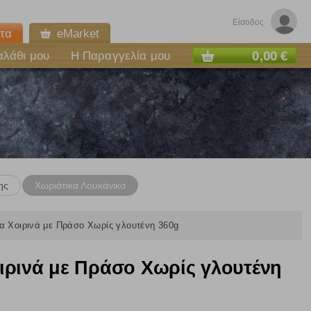
Είσοδος
τα
eMarket
0,00 €
αλάθι μου
Η Παραγγελία μου
ης
Χωριάτικα Λουκάνικα
 Χοιρινά με Πράσο Χωρίς γλουτένη 360g
ρινά με Πράσο Χωρίς γλουτένη