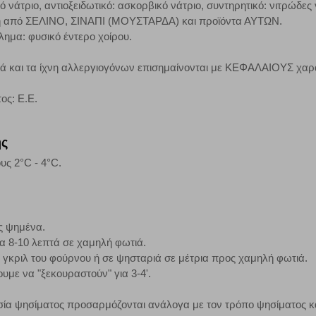
κό νάτριο, αντιοξειδωτικό: ασκορβικό νάτριο, συντηρητικό: νιτρώδες 
χνη από ΣΕΛΙΝΟ, ΣΙΝΑΠΙ (ΜΟΥΣΤΑΡΔΑ) και προϊόντα ΑΥΤΩΝ.
τα να ενημερωνόμαστε για την επισκεψιμότητα του ιστότοπού μας, ώστε να 
ημα: φυσικό έντερο χοίρου.
ερο δημοφιλείς και να βλέπουμε την αλληλεπίδραση του χρήστη και το χρόνο
 Αν δεν επιτρέψετε την αποδοχή αυτής της κατηγορίας cookies, δεν θα γνωρί
κά και τα ίχνη αλλεργιογόνων επισημαίνονται με ΚΕΦΑΛΑΙΟΥΣ χαρ
ος: Ε.Ε.
τη λειτουργία του ιστότοπου και ενεργοποιημένη. Έχετε ωστόσο τη δυνατότη
, με το ενδεχόμενο σε αυτήν την περίπτωση ορισμένα τμήματα του ιστότοπου 
ης
υς 2°C - 4°C.
Αποθήκευση ρυθμίσεων
Α
ς ψημένα.
για 8-10 λεπτά σε χαμηλή φωτιά.
ο γκριλ του φούρνου ή σε ψησταριά σε μέτρια προς χαμηλή φωτιά.
υμε να "ξεκουραστούν" για 3-4'.
ία ψησίματος προσαρμόζονται ανάλογα με τον τρόπο ψησίματος και