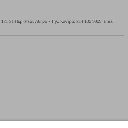
1 31 Περιστέρι, Αθήνα - Τηλ. Κέντρο: 214 100 9999, Email: