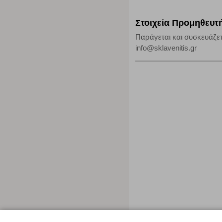
Στοιχεία Προμηθευτ
Παράγεται και συσκευάζετ
info@sklavenitis.gr