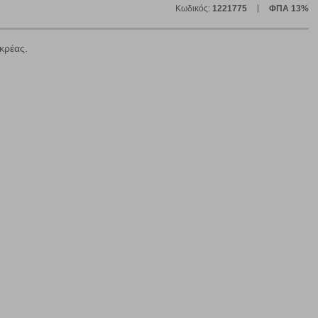
Κωδικός:
1221775
ΦΠΑ 13%
κρέας.
ε