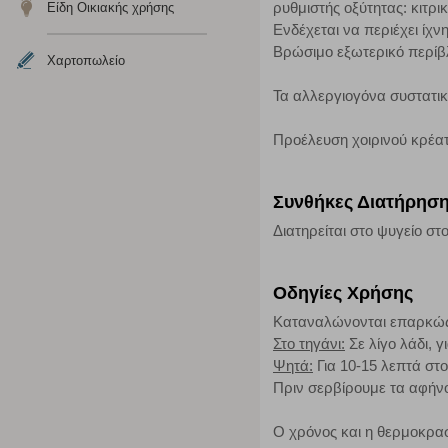
ρυθμιστής οξύτητας: κιτρι
Είδη Οικιακής χρήσης
Ενδέχεται να περιέχει ί
Η συγκεκριμένη κατηγορία cookies μας δίνει τη δυνατότη
Βρώσιμο εξωτερικό περίβλ
να γνωρίζουμε ποιες σελίδες είναι περισσότερο, ή λιγότ
Χαρτοπωλείο
τα cookies είναι συγκεντρωτικές και, συνεπώς, ανώνυμες.
Τα αλλεργιογόνα συστατι
Απολύτως απαραίτητα cookies
Προέλευση χοιρινού κρέατ
Η συγκεκριμένη κατηγορία cookies είναι απαραίτητη για 
αποκλείει ή να σας ειδοποιεί σχετικά με αυτά τα cookies
Συνθήκες Διατήρησ
Διατηρείται στο ψυγείο στο
Οδηγίες Χρήσης
Καταναλώνονται επαρκώ
Στο τηγάνι:
Σε λίγο λάδι, 
Ψητά:
Για 10-15 λεπτά στ
Πριν σερβίρουμε τα αφήνο
Ο χρόνος και η θερμοκρασ