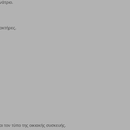
νάτριο.
μπορούμε να βελτιώσουμε την απόδοσή του. Μας βοηθούν
 παραμονής του. Οι πληροφορίες που συλλέγονται από αυτά
ζουμε πότε έχετε επισκεφθεί την τοποθεσία μας.
ακτήρες.
Πάντα Ενεργό
τα να ρυθμίσετε το πρόγραμμα περιήγησής σας ώστε να
να μη λειτουργούν.
πόρριψη όλων
Αποδοχή όλων
 τον τύπο της οικιακής συσκευής.