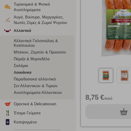
Τυροκομικά & Φυτικά
Αναπληρώματα
Αυγά, Βούτυρα, Μαργαρίνες,
Νωπές Ζύμες & Ζωμοί Ψυγείου
Αλλαντικά
Αλλαντικά Γαλοπούλας &
Κοτόπουλου
Μπέικον, Ζαμπόν & Προσούτο
Πάριζα & Μορταδέλα
Σαλάμια
Λουκάνικα
Παραδοσιακά αλλαντικά
Σετ Αλλαντικών & Τυριών
Αναπληρώματα Αλλαντικών
8,75 €
Ρυθμίσεις
/κιλό
Ορεκτικά & Delicatessen
0
τεμ.
Έτοιμα Γεύματα
Κατεψυγμένα
Ενημέρωση