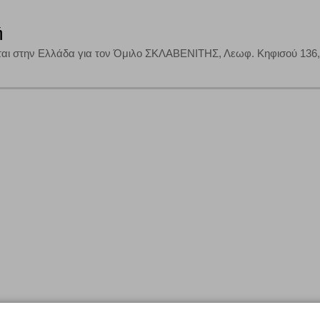
ή
αι στην Ελλάδα για τον Όμιλο ΣΚΛΑΒΕΝΙΤΗΣ, Λεωφ. Κηφισού 136, 12