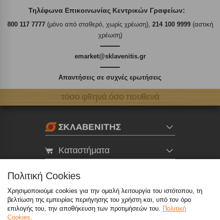
Τηλέφωνα Επικοινωνίας Κεντρικών Γραφείων:
800 117 7777
(μόνο από σταθερό, χωρίς χρέωση),
214 100 9999
(αστική
χρέωση)
emarket@sklavenitis.gr
Απαντήσεις σε συχνές ερωτήσεις
τόσο φθηνά όσο πουθενά
Καταστήματα
eMarket
Πολιτική Cookies
Χρησιμοποιούμε cookies για την ομαλή λειτουργία του ιστότοπου, τη
βελτίωση της εμπειρίας περιήγησης του χρήστη και, υπό τον όρο
800 117 7777
(μόνο από σταθερό, χωρίς χρέωση)
,
επιλογής του, την αποθήκευση των προτιμήσεών του.
Πολιτική
214 100 9999
(αστική χρέωση)
Cookies.