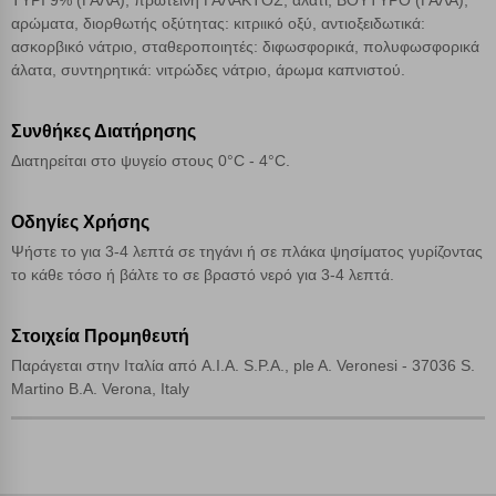
ΤΥΡΙ 9% (ΓΑΛΑ), πρωτεΐνη ΓΑΛΑΚΤΟΣ, αλάτι, ΒΟΥΤΥΡΟ (ΓΑΛΑ),
αρώματα, διορθωτής οξύτητας: κιτριικό οξύ, αντιοξειδωτικά:
ασκορβικό νάτριο, σταθεροποιητές: διφωσφορικά, πολυφωσφορικά
Αποδοχή όλων
άλατα, συντηρητικά: νιτρώδες νάτριο, άρωμα καπνιστού.
Συνθήκες Διατήρησης
Διατηρείται στο ψυγείο στους 0°C - 4°C.
Οδηγίες Χρήσης
Ψήστε το για 3-4 λεπτά σε τηγάνι ή σε πλάκα ψησίματος γυρίζοντας
το κάθε τόσο ή βάλτε το σε βραστό νερό για 3-4 λεπτά.
Στοιχεία Προμηθευτή
Παράγεται στην Ιταλία από A.I.A. S.P.A., ple A. Veronesi - 37036 S.
Martino B.A. Verona, Italy