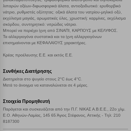
λιπαρών οξέων-διφωσφορικά άλατα, αντιοξειδωτικό: ερυθορβικό
Απόρριψη όλων
νάτριο, ρυθμιστές οξύτητας: οξικά άλατα του νατρίου-μηλικό οξύ,
εκχύλισμα μαγιάς, αρωματικές ύλες, χρωστική: καρμίνες, εκχύλισμα
Αποδοχή όλων
σκόρδου, συντηρητικό: νιτρώδες νάτριο.
Μπορεί να περιέχει ίχνη από ΣΙΝΑΠΙ, ΚΑΡΠΟΥΣ με ΚΕΛΥΦΟΣ.
Τα αλλεργιογόνα συστατικά και τα ίχνη αλλεργιογόνων
επισημαίνονται με ΚΕΦΑΛΑΙΟΥΣ χαρακτήρες.
Κρέας προέλευσης Ε.Ε. και εκτός Ε.Ε.
Συνθήκες Διατήρησης
Διατηρείται στο ψυγείο στους 2°C έως 4°C.
Μετά το άνοιγμα να καταναλώνεται σε 4 μέρες.
Στοιχεία Προμηθευτή
Παράγεται και συσκευάζεται από την Π.Γ. ΝΙΚΑΣ Α.Β.Ε.Ε., 22ο χλμ.
Ε.Ο. Αθηνών-Λαμίας, 145 65 Άγιος Στέφανος, Αττικής - Τηλ: 210
8187300