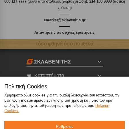
800 117 7777
(μόνο από σταθερό, χωρίς χρέωση),
214 100 9999
(αστική
χρέωση)
emarket@sklavenitis.gr
Απαντήσεις σε συχνές ερωτήσεις
τόσο φθηνά όσο πουθενά
Καταστήματα
Πολιτική Cookies
eMarket
Χρησιμοποιούμε cookies για την ομαλή λειτουργία του ιστότοπου, τη
βελτίωση της εμπειρίας περιήγησης του χρήστη και, υπό τον όρο
επιλογής του, την αποθήκευση των προτιμήσεών του.
Πολιτική
800 117 7777
(μόνο από σταθερό, χωρίς χρέωση)
,
Cookies.
214 100 9999
(αστική χρέωση)
info@sklavenitis.gr
Ρυθμίσεις