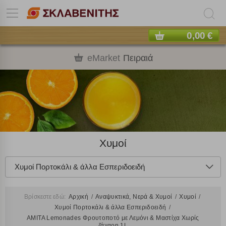
0,00 €
eMarket
Πειραιά
Χυμοί
Χυμοί Πορτοκάλι & άλλα Εσπεριδοειδή
Βρίσκεστε εδώ:
Αρχική
Αναψυκτικά, Νερά & Χυμοί
Χυμοί
Χυμοί Πορτοκάλι & άλλα Εσπεριδοειδή
AMITA Lemonades Φρουτοποτό με Λεμόνι & Μαστίχα Χωρίς
ζάχαρη 1L