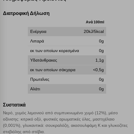
επάνω δεξιά, αφού ενημερωθείτε σχετικά. Ωστόσο θα πρέπει να
γνωρίζετε ότι αποκλεισμός ορισμένων κατηγοριών αρχείων cookies,
Διατροφική Δήλωση
μπορεί να επηρεάσει την εμπειρία της περιήγησής σας ή/και της
Ανά 100ml
χρήσης των υπηρεσιών μας.
Δείτε περισσότερα
Ενέργεια
20kJ/5kcal
Λειτουργικά cookies
Λιπαρά
0g
εκ των οποίων κορεσμένα
0g
Cookies στόχευσης
Υδατάνθρακες
1,1g
εκ των οποίων σάκχαρα
<0,5g
Cookies απόδοσης
Πρωτεΐνες
0g
Αλάτι
0g
Απολύτως απαραίτητα cookies
Πάντα Ενεργό
Συστατικά
Αποθήκευση ρυθμίσεων
Νερό, χυμός λεμονιού από συμπυκνωμένο χυμό (12%), μέσο
οξίνισης: κιτρικό οξύ, φυσικές αρωματικές ύλες, μαστιχέλαιο
Απόρριψη όλων
(0,001%), γλυκαντικά: σουκραλόζη, ακεσουλφάμη Κ και γλυκοζίτες
στεβιόλης από στέβια.