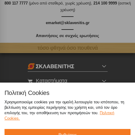
800 117 7777
(μόνο από σταθερό, χωρίς χρέωση),
214 100 9999
(αστική
χρέωση)
emarket@sklavenitis.gr
Απαντήσεις σε συχνές ερωτήσεις
τόσο φθηνά όσο πουθενά
Καταστήματα
Πολιτική Cookies
eMarket
Χρησιμοποιούμε cookies για την ομαλή λειτουργία του ιστότοπου, τη
βελτίωση της εμπειρίας περιήγησης του χρήστη και, υπό τον όρο
επιλογής του, την αποθήκευση των προτιμήσεών του.
Πολιτική
800 117 7777
(μόνο από σταθερό, χωρίς χρέωση)
,
Cookies.
214 100 9999
(αστική χρέωση)
info@sklavenitis.gr
Ρυθμίσεις