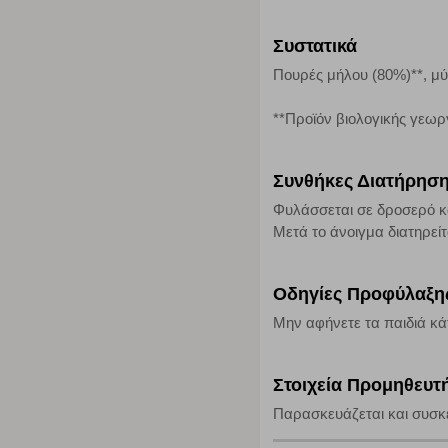
τα cookies είναι συγκεντρωτικές και, συνεπώς, ανώνυμες.
Συστατικά
Απολύτως απαραίτητα cookies
Πουρές μήλου (80%)**, μύ
Η συγκεκριμένη κατηγορία cookies είναι απαραίτητη για 
αποκλείει ή να σας ειδοποιεί σχετικά με αυτά τα cookies
**Προϊόν βιολογικής γεωρ
Συνθήκες Διατήρησ
Φυλάσσεται σε δροσερό κ
Μετά το άνοιγμα διατηρεί
Οδηγίες Προφύλαξη
Μην αφήνετε τα παιδιά κ
Στοιχεία Προμηθευτ
Παρασκευάζεται και συσκε