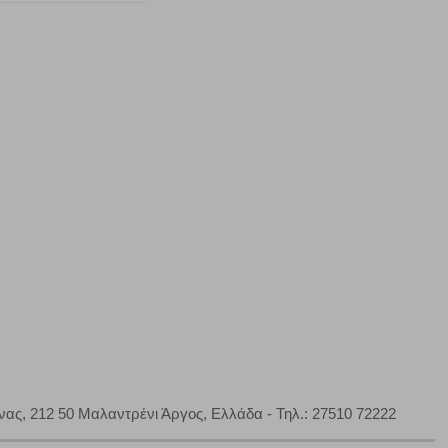
ζουμε πότε έχετε επισκεφθεί την τοποθεσία μας.
Πάντα Ενεργό
τα να ρυθμίσετε το πρόγραμμα περιήγησής σας ώστε να
να μη λειτουργούν.
πόρριψη όλων
Αποδοχή όλων
νας, 212 50 Μαλαντρένι Άργος, Ελλάδα - Τηλ.: 27510 72222