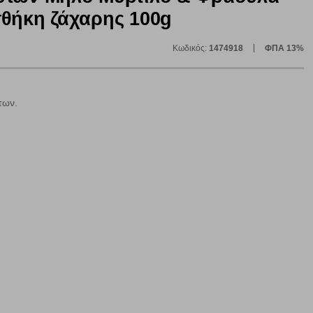
θήκη ζάχαρης 100g
Κωδικός:
1474918
ΦΠΑ 13%
των.
ε
ήγησή σας, οι οποίες είναι μη εξατομικευμένες και σπάνια
ία, μέσω του προγράμματος περιήγησης εγκαθίστανται στον
ή, εφ΄ όσον το επιλέξετε, απομνημονεύοντας τις προτιμήσεις