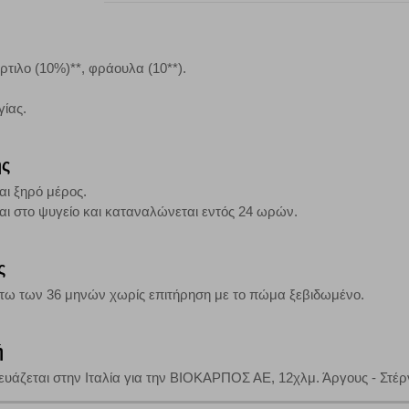
 Αν δεν επιτρέψετε την αποδοχή αυτής της κατηγορίας cookies, δεν θα γνωρί
ρτιλο (10%)**, φράουλα (10**).
τη λειτουργία του ιστότοπου και ενεργοποιημένη. Έχετε ωστόσο τη δυνατότη
, με το ενδεχόμενο σε αυτήν την περίπτωση ορισμένα τμήματα του ιστότοπου 
γίας.
ης
Αποθήκευση ρυθμίσεων
Α
αι ξηρό μέρος.
ται στο ψυγείο και καταναλώνεται εντός 24 ωρών.
ς
άτω των 36 μηνών χωρίς επιτήρηση με το πώμα ξεβιδωμένο.
ή
υάζεται στην Ιταλία για την ΒΙΟΚΑΡΠΟΣ ΑΕ, 12χλμ. Άργους - Στέρ