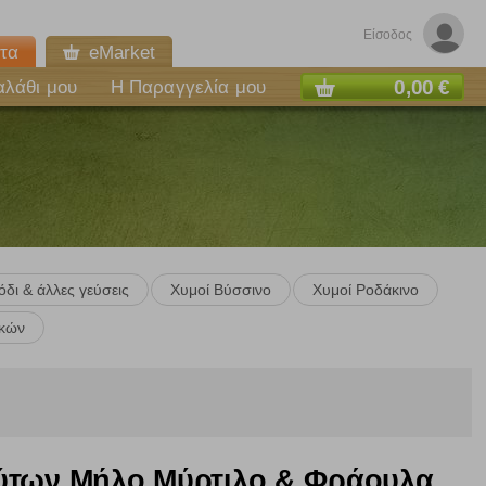
Είσοδος
τα
eMarket
0,00 €
αλάθι μου
Η Παραγγελία μου
δι & άλλες γεύσεις
Χυμοί Βύσσινο
Χυμοί Ροδάκινο
ικών
g
ύτων Μήλο Μύρτιλο & Φράουλα