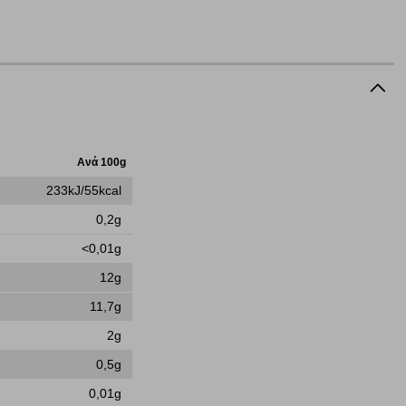
τότητα να επιλέξετε τις λοιπές κατηγορίες κάνοντας κλικ στο
ν cookies, μπορεί να επηρεάσει την εμπειρία της περιήγησής
να ορισθούν από εμάς ή /και από τρίτους παρόχους, των
ειτουργίες ενδέχεται να μην λειτουργούν σωστά.
Ανά 100g
233kJ/55kcal
0,2g
<0,01g
α επιλέξετε, μπορεί να χρησιμοποιηθούν από τους ανωτέρω
στόχευσης λειτουργούν αναγνωρίζοντας με μοναδικό τρόπο
12g
αφημίσεις μας σε διαφορετικούς ιστότοπους.
11,7g
2g
0,5g
μπορούμε να βελτιώσουμε την απόδοσή του. Μας βοηθούν
 παραμονής του. Οι πληροφορίες που συλλέγονται από αυτά
0,01g