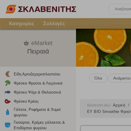
Κατηγορίες
Συλλογές
eMarket
Πειραιά
Είδη Αρτοζαχαροπλαστείου
Όλα
Ανάμικτοι
Φρέσκα Φρούτα & Λαχανικά
Φρέσκο Ψάρι & Θαλασσινά
Φρέσκο Κρέας
Αρχική
Βρίσκεστε εδώ:
Γάλατα, Ροφήματα & Χυμοί
ΕΥ BIO Smoothie Φρούτ
ψυγείου
Γιαούρτια, Κρέμες γάλακτος &
Επιδόρπια ψυγείου