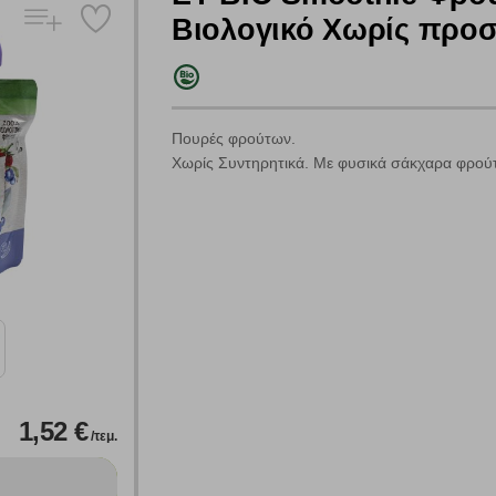
Βιολογικό Χωρίς προσ
Πουρές φρούτων.
Χωρίς Συντηρητικά. Με φυσικά σάκχαρα φρού
Πολλαπλή αναζήτηση
Χρησιμοποιήστε τη για πιο γρήγορη αναζήτηση προϊόντων.
Γράψτε τα προϊόντα που επιθυμείτε, με κόμμα ανάμεσά τους, και κάντ
κλικ στο κουμπί "Αναζήτηση". Θα εμφανιστούν αποτελέσματα από
όλες τις Κατηγορίες και για κάθε προϊόν.
 Cookies
1,52 €
/τεμ.
γουμε αυτόματα δεδομένα σύνδεσης και πληροφορίες σχετικές με την περι
ουν την ταυτότητά σας. Τα cookies είναι μικρά αρχεία κειμένου τα οπο
ιτουργικότητα στην ιστοσελίδα και βελτιώνοντας την εμπειρία περιήγησης 