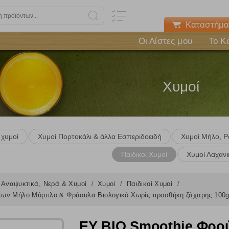
Καταστήμα
Οι Λίστες μου
Το Κ
Χυμοί
 χυμοί
Χυμοί Πορτοκάλι & άλλα Εσπεριδοειδή
Χυμοί Μήλο, Ρό
Παιδικοί Χυμοί
Χυμοί Λαχαν
Αναψυκτικά, Νερά & Χυμοί
Χυμοί
Παιδικοί Χυμοί
ων Μήλο Μύρτιλο & Φράουλα Βιολογικό Χωρίς προσθήκη ζάχαρης 100
ΕΥ BIO Smoothie Φρο