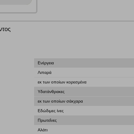
Αναζήτηση
ομαλή λειτουργία του ιστότοπου είναι η μόνη ενεργοποιημένη. Έχετε τη δυνα
τόσο θα πρέπει να γνωρίζετε ότι αποκλεισμός ορισμένων κατηγοριών αρχείω
ντος
ων λειτουργιών και εξατομίκευσης, όπως π.χ. ζωντανή συνομιλία. Μπορούν 
την αποδοχή αυτής της κατηγορίας cookies, ορισμένες ή όλες από αυτές τις λ
Ενέργεια
Λιπαρά
εκ των οποίων κορεσμένα
άτες μας (με αντικείμενο τη διαφήμιση) μέσω του ιστότοπού μας. Εφ’ όσον τ
ι για την εμφάνιση σχετικών διαφημίσεων σε άλλες τοποθεσίες. Τα cookies 
Υδατάνθρακες
έξετε τη συγκεκριμένη κατηγορία cookies, δεν θα λαμβάνετε στοχευμένες δι
εκ των οποίων σάκχαρα
Εδώδιμες ίνες
Πρωτεΐνες
τα να ενημερωνόμαστε για την επισκεψιμότητα του ιστότοπού μας, ώστε να 
ερο δημοφιλείς και να βλέπουμε την αλληλεπίδραση του χρήστη και το χρόνο
Αλάτι