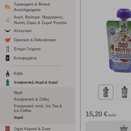
Τυροκομικά & Φυτικά
Αναπληρώματα
Αυγά, Βούτυρα, Μαργαρίνες,
Νωπές Ζύμες & Ζωμοί Ψυγείου
Αλλαντικά
Ορεκτικά & Delicatessen
Έτοιμα Γεύματα
Κατεψυγμένα
Κάβα
Ρυθμίσεις
Αναψυκτικά, Νερά & Χυμοί
Νερά
Αναψυκτικά & Σόδες
Ενημέρωση
Ενεργειακά ποτά, Ice Tea &
Ice Coffee
15,20 €
/κιλό
Κατά την απλή περιήγηση ή/και χρήση του ιστότοπου συλλέ
Χυμοί
περιέχουν προσωποποιημένα χαρακτηριστικά που υποδεικνύ
0
υπολογιστή ή την ηλεκτρονική συσκευή σας, προσθέτοντας λε
Ξηροί Καρποί & Σνακ
τεμ.