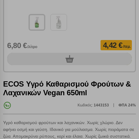
Ενημέρωση
Κατά την απλή περιήγηση ή/και χρήση του ιστότοπου συλλέγουμε
αυτόματα δεδομένα σύνδεσης και πληροφορίες σχετικές με την
περιήγησή σας, οι οποίες είναι μη εξατομικευμένες και σπάνια
περιέχουν προσωποποιημένα χαρακτηριστικά που υποδεικνύουν την
4,42 €
6,80 €
ταυτότητά σας. Τα cookies είναι μικρά αρχεία κειμένου τα οποία,
/τεμ.
/λίτρο
μέσω του προγράμματος περιήγησης εγκαθίστανται στον υπολογιστή
Αναζήτηση
ή την ηλεκτρονική συσκευή σας, προσθέτοντας λειτουργικότητα στην
0
τεμ.
ιστοσελίδα και βελτιώνοντας την εμπειρία περιήγησης ή, εφ΄ όσον το
επιλέξετε, απομνημονεύοντας τις προτιμήσεις σας. Η κατηγορία των
απολύτως απαραίτητων cookies για την ομαλή λειτουργία του
ιστότοπου είναι η μόνη ενεργοποιημένη. Έχετε τη δυνατότητα να
ECOS Υγρό Καθαρισμού Φρούτων &
επιλέξετε τις λοιπές κατηγορίες κάνοντας κλικ στο σχετικό κουμπί
Λαχανικών Vegan 650ml
επάνω δεξιά, αφού ενημερωθείτε σχετικά. Ωστόσο θα πρέπει να
γνωρίζετε ότι αποκλεισμός ορισμένων κατηγοριών αρχείων cookies,
μπορεί να επηρεάσει την εμπειρία της περιήγησής σας ή/και της
Κωδικός:
1443153
ΦΠΑ 24%
χρήσης των υπηρεσιών μας.
Δείτε περισσότερα
Υγρό καθαρισμού φρούτων και λαχανικών. Χωρίς χλώριο. Δεν
Λειτουργικά cookies
αφήνει οσμή και γεύση. Ιδανικό για μούλιασμα. Χωρίς πειράματα σε
ζώα. Απομακρύνει ρύπους, κερί και έλαια. Χωρίς ζωικά συστατικά.