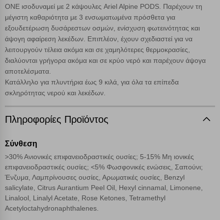
εμφανιστούν αποτελέσματα από όλες τις Κατηγορίες και
ONE ισοδυναμεί με 2 κάψουλες Ariel Alpine PODS. Παρέχουν τη
για κάθε προϊόν.
μέγιστη καθαριότητα με 3 ενσωματωμένα πρόσθετα για
Ενημέρωση
εξουδετέρωση δυσάρεστων οσμών, ενίσχυση φωτεινότητας και
άψογη αφαίρεση λεκέδων. Επιπλέον, έχουν σχεδιαστεί για να
Κατά την απλή περιήγηση ή/και χρήση του ιστότοπου συλλέγουμε
λειτουργούν τέλεια ακόμα και σε χαμηλότερες θερμοκρασίες,
αυτόματα δεδομένα σύνδεσης και πληροφορίες σχετικές με την
διαλύονται γρήγορα ακόμα και σε κρύο νερό και παρέχουν άψογα
περιήγησή σας, οι οποίες είναι μη εξατομικευμένες και σπάνια
αποτελέσματα.
περιέχουν προσωποποιημένα χαρακτηριστικά που υποδεικνύουν την
Κατάλληλο για πλυντήρια έως 9 κιλά, για όλα τα επίπεδα
ταυτότητά σας. Τα cookies είναι μικρά αρχεία κειμένου τα οποία,
μέσω του προγράμματος περιήγησης εγκαθίστανται στον υπολογιστή
σκληρότητας νερού και λεκέδων.
Αναζήτηση
ή την ηλεκτρονική συσκευή σας, προσθέτοντας λειτουργικότητα στην
ιστοσελίδα και βελτιώνοντας την εμπειρία περιήγησης ή, εφ΄ όσον το
Πληροφορίες Προϊόντος
επιλέξετε, απομνημονεύοντας τις προτιμήσεις σας. Η κατηγορία των
απολύτως απαραίτητων cookies για την ομαλή λειτουργία του
ιστότοπου είναι η μόνη ενεργοποιημένη. Έχετε τη δυνατότητα να
Σύνθεση
επιλέξετε τις λοιπές κατηγορίες κάνοντας κλικ στο σχετικό κουμπί
>30% Aνιονικές επιφανειοδραστικές ουσίες; 5-15% Μη ιονικές
επάνω δεξιά, αφού ενημερωθείτε σχετικά. Ωστόσο θα πρέπει να
επιφανειοδραστικές ουσίες; <5% Φωσφονικές ενώσεις, Σαπούνι;
γνωρίζετε ότι αποκλεισμός ορισμένων κατηγοριών αρχείων cookies,
μπορεί να επηρεάσει την εμπειρία της περιήγησής σας ή/και της
Ένζυμα, Λαμπρίνουσες ουσίες, Αρωματικές ουσίες, Benzyl
χρήσης των υπηρεσιών μας.
Δείτε περισσότερα
salicylate, Citrus Aurantium Peel Oil, Hexyl cinnamal, Limonene,
Linalool, Linalyl Acetate, Rose Ketones, Tetramethyl
Acetyloctahydronaphthalenes.
Λειτουργικά cookies