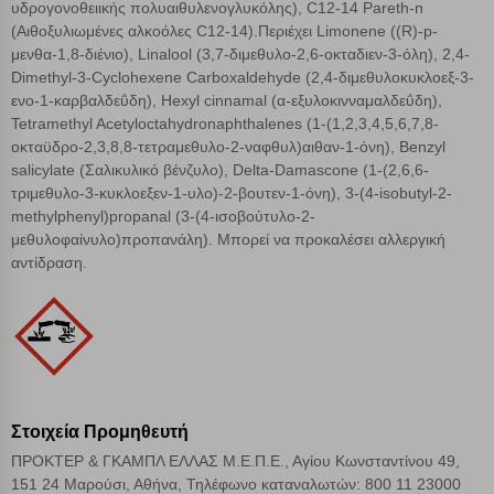
υδρογονοθειικής πολυαιθυλενογλυκόλης), C12-14 Pareth-n
(Αιθοξυλιωμένες αλκοόλες C12-14).Περιέχει Limonene ((R)-p-
μενθα-1,8-διένιο), Linalool (3,7-διμεθυλο-2,6-οκταδιεν-3-όλη), 2,4-
Dimethyl-3-Cyclohexene Carboxaldehyde (2,4-διμεθυλοκυκλοεξ-3-
ενο-1-καρβαλδεΰδη), Hexyl cinnamal (α-εξυλοκινναμαλδεΰδη),
Tetramethyl Acetyloctahydronaphthalenes (1-(1,2,3,4,5,6,7,8-
οκταϋδρο-2,3,8,8-τετραμεθυλο-2-ναφθυλ)αιθαν-1-όνη), Benzyl
salicylate (Σαλικυλικό βένζυλο), Delta-Damascone (1-(2,6,6-
τριμεθυλο-3-κυκλοεξεν-1-υλο)-2-βουτεν-1-όνη), 3-(4-isobutyl-2-
methylphenyl)propanal (3-(4-ισοβούτυλο-2-
μεθυλοφαίνυλο)προπανάλη). Μπορεί να προκαλέσει αλλεργική
αντίδραση.
Στοιχεία Προμηθευτή
ΠΡΟΚΤΕΡ & ΓΚΑΜΠΛ ΕΛΛΑΣ Μ.Ε.Π.Ε., Αγίου Κωνσταντίνου 49,
151 24 Μαρούσι, Αθήνα, Τηλέφωνο καταναλωτών: 800 11 23000