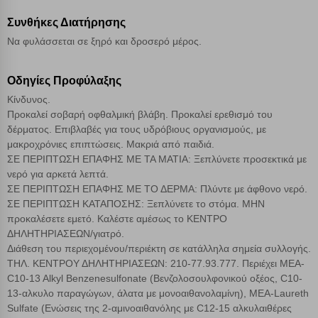
Συνθήκες Διατήρησης
Cookies στόχευσης
Να φυλάσσεται σε ξηρό και δροσερό μέρος.
Cookies απόδοσης
Οδηγίες Προφύλαξης
Κίνδυνος.
Απολύτως απαραίτητα cookies
Πάντα Ενεργό
Προκαλεί σοβαρή οφθαλμική βλάβη. Προκαλεί ερεθισμό του
δέρματος. Επιβλαβές για τους υδρόβιους οργανισμούς, με
μακροχρόνιες επιπτώσεις. Μακριά από παιδιά.
Αποθήκευση ρυθμίσεων
ΣΕ ΠΕΡΙΠΤΩΣΗ ΕΠΑΦΗΣ ΜΕ ΤΑ ΜΑΤΙΑ: Ξεπλύνετε προσεκτικά με
νερό για αρκετά λεπτά.
ΣΕ ΠΕΡΙΠΤΩΣΗ ΕΠΑΦΗΣ ΜΕ ΤΟ ΔΕΡΜΑ: Πλύντε με άφθονο νερό.
Απόρριψη όλων
ΣΕ ΠΕΡΙΠΤΩΣΗ ΚΑΤΑΠΟΣΗΣ: Ξεπλύνετε το στόμα. ΜΗΝ
προκαλέσετε εμετό. Καλέστε αμέσως το ΚΕΝΤΡΟ
Αποδοχή όλων
ΔΗΛΗΤΗΡΙΑΣΕΩΝ/γιατρό.
Διάθεση του περιεχομένου/περιέκτη σε κατάλληλα σημεία συλλογής.
ΤΗΛ. ΚΕΝΤΡΟΥ ΔΗΛΗΤΗΡΙΑΣΕΩΝ: 210-77.93.777. Περιέχει MEA-
C10-13 Alkyl Benzenesulfonate (Βενζολοσουλφονικού οξέος, C10-
13-αλκυλο παραγώγων, άλατα με μονοαιθανολαμίνη), MEA-Laureth
Sulfate (Ενώσεις της 2-αμινοαιθανόλης με C12-15 αλκυλαιθέρες