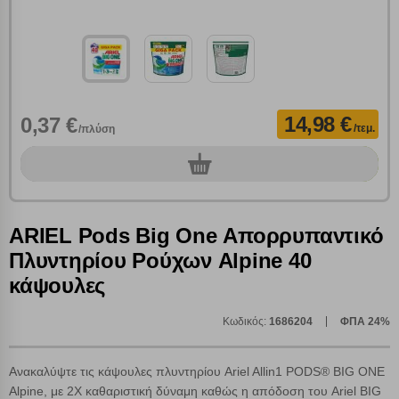
14,98 €
0,37 €
/τεμ.
/πλύση
0
τεμ.
ARIEL Pods Big One Απορρυπαντικό
Πλυντηρίου Ρούχων Alpine 40
κάψουλες
Πολλαπλή αναζήτηση
Κωδικός:
1686204
ΦΠΑ 24%
Χρησιμοποιήστε τη για πιο γρήγορη αναζήτηση
προϊόντων.
Ανακαλύψτε τις κάψουλες πλυντηρίου Ariel Allin1 PODS® BIG ONE
Γράψτε τα προϊόντα που επιθυμείτε, με κόμμα ανάμεσά
τους, και κάντε κλικ στο κουμπί "Αναζήτηση". Θα
Αlpine, με 2Χ καθαριστική δύναμη καθώς η απόδοση του Ariel BIG
Ρυθμίσεις Cookies