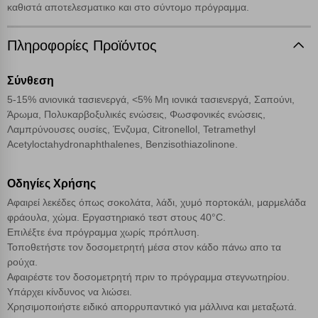
ταυτότητά σας. Τα cookies είναι μικρά αρχεία κειμένου τα οποία,
καθιστά αποτελεσματικο και στο σύντομο πρόγραμμα.
μέσω του προγράμματος περιήγησης εγκαθίστανται στον υπολογιστή
Αναζήτηση
ή την ηλεκτρονική συσκευή σας, προσθέτοντας λειτουργικότητα στην
Πληροφορίες Προϊόντος
ιστοσελίδα και βελτιώνοντας την εμπειρία περιήγησης ή, εφ΄ όσον το
επιλέξετε, απομνημονεύοντας τις προτιμήσεις σας. Η κατηγορία των
απολύτως απαραίτητων cookies για την ομαλή λειτουργία του
Σύνθεση
ιστότοπου είναι η μόνη ενεργοποιημένη. Έχετε τη δυνατότητα να
επιλέξετε τις λοιπές κατηγορίες κάνοντας κλικ στο σχετικό κουμπί
5-15% ανιονικά τασιενεργά, <5% Μη ιονικά τασιενεργά, Σαπούνι,
επάνω δεξιά, αφού ενημερωθείτε σχετικά. Ωστόσο θα πρέπει να
Άρωμα, Πολυκαρβοξυλικές ενώσεις, Φωσφονικές ενώσεις,
γνωρίζετε ότι αποκλεισμός ορισμένων κατηγοριών αρχείων cookies,
Λαμπρύνουσες ουσίες, Ένζυμα, Citronellol, Tetramethyl
μπορεί να επηρεάσει την εμπειρία της περιήγησής σας ή/και της
Acetyloctahydronaphthalenes, Benzisothiazolinone.
χρήσης των υπηρεσιών μας.
Δείτε περισσότερα
Οδηγίες Χρήσης
Λειτουργικά cookies
Αφαιρεί λεκέδες όπως σοκολάτα, λάδι, χυμό πορτοκάλι, μαρμελάδα
φράουλα, χώμα. Εργαστηριακό τεστ στους 40°C.
Επιλέξτε ένα πρόγραμμα χωρίς πρόπλυση.
Cookies στόχευσης
Τοποθετήστε τον δοσομετρητή μέσα στον κάδο πάνω απο τα
ρούχα.
Cookies απόδοσης
Αφαιρέστε τον δοσομετρητή πριν το πρόγραμμα στεγνωτηρίου.
Υπάρχει κίνδυνος να λιώσει.
Χρησιμοποιήστε ειδικό απορρυπαντικό για μάλλινα και μεταξωτά.
Απολύτως απαραίτητα cookies
Πάντα Ενεργό