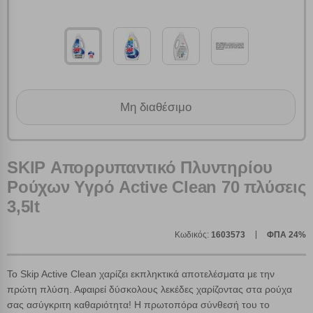
Μη διαθέσιμο
Πολλαπλή αναζήτηση
Χρησιμοποιήστε τη για πιο γρήγορη αναζήτηση
SKIP Απορρυπαντικό Πλυντηρίου
προϊόντων.
Γράψτε τα προϊόντα που επιθυμείτε, με κόμμα ανάμεσά
Ρούχων Υγρό Active Clean 70 πλύσεις
τους, και κάντε κλικ στο κουμπί "Αναζήτηση". Θα
Ρυθμίσεις Cookies
3,5lt
εμφανιστούν αποτελέσματα από όλες τις Κατηγορίες και
για κάθε προϊόν.
Ενημέρωση
Κωδικός:
1603573
ΦΠΑ 24%
Κατά την απλή περιήγηση ή/και χρήση του ιστότοπου συλλέγουμε
Το Skip Active Clean χαρίζει εκπληκτικά αποτελέσματα με την
αυτόματα δεδομένα σύνδεσης και πληροφορίες σχετικές με την
πρώτη πλύση. Αφαιρεί δύσκολους λεκέδες χαρίζοντας στα ρούχα
περιήγησή σας, οι οποίες είναι μη εξατομικευμένες και σπάνια
περιέχουν προσωποποιημένα χαρακτηριστικά που υποδεικνύουν την
σας ασύγκριτη καθαριότητα! Η πρωτοπόρα σύνθεσή του το