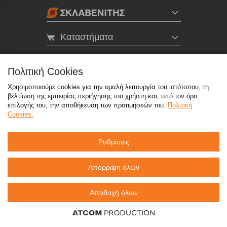
Καταστήματα
eMarket
Πολιτική Cookies
Χρησιμοποιούμε cookies για την ομαλή λειτουργία του ιστότοπου, τη
800 117 7777
(μόνο από σταθερό, χωρίς χρέωση)
,
βελτίωση της εμπειρίας περιήγησης του χρήστη και, υπό τον όρο
214 100 9999
(αστική χρέωση)
επιλογής του, την αποθήκευση των προτιμήσεών του.
Πολιτική
Cookies.
info@sklavenitis.gr
Ρυθμίσεις
©2026
Όροι Χρήσης
Πολιτική Απορρήτου
Πολιτική Cookies
CCTV
Sitemap
Απόρριψη όλων
Αποδοχή όλων