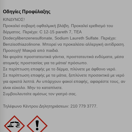
Οδηγίες Προφύλαξης
Αποθήκευση ρυθμίσεων
ΚΙΝΔΥΝΟΣ!
Προκαλεί σοβαρή οφθαλμική βλάβη. Προκαλεί ερεθισμό του
δέρματος. Περιέχει: C 12-15 pareth 7, TEA
Απόρριψη όλων
Dodecylibenzenesulfonate, Sodium Laureth Sulfate. Περιέχει:
Benzisothiazolinone. Μπορεί να προκαλέσει αλλεργική αντίδραση.
Αποδοχή όλων
Προσοχή! Μακριά από παιδιά.
Να φοράτε προστατευτικά γάντια, προστατευτικά ενδύματα, μέσα
ατομικής προστασίας για τα μάτια/ πρόσωπο.
Σε περίπτωση επαφής με το δέρμα, πλύνετε με άφθονο νερό.
Σε περίπτωση επαφής με τα μάτια, ξεπλύνετε προσεκτικά με νερό
για αρκετά λεπτά. Αν υπάρχουν φακοί επαφής, αφαιρέστε τους, αν
είναι εύκολο. Μην το καταπίνετε.
Συμβουλευτείτε αμέσως τον γιατρό σας.
Τηλέφωνο Κέντρου Δηλητηριάσεων: 210 779 3777.