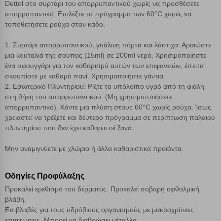
Dettol στο συρτάρι του απορρυπαντικού χωρίς να προσθέσετε
απορρυπαντικό. Επιλέξτε το πρόγραμμα των 60°C χωρίς να
Cookies στόχευσης
τοποθετήσετε ρούχα στον κάδο.
1. Συρτάρι απορρυπαντικού, γυάλινη πόρτα και λάστιχα: Αραιώστε
Cookies απόδοσης
μια κουταλιά της σούπας (15ml) σε 200ml νερό. Χρησιμοποιήστε
ένα σφουγγάρι για τον καθαρισμό αυτών των επιφανειών, έπειτα
σκουπίστε με καθαρό πανί. Χρησιμοποιήστε γάντια.
Απολύτως απαραίτητα cookies
Πάντα Ενεργό
2. Εσωτερικό Πλυντηρίου: Ρίξτε το υπόλοιπο υγρό από τη φιάλη
στη θήκη του απορρυπαντικού. (Μη χρησιμοποιήσετε
απορρυπαντικό). Κάντε μια πλύση στους 60°C χωρίς ρούχα. Ίσως
Αποθήκευση ρυθμίσεων
χρειαστεί να τρέξετε και δεύτερο πρόγραμμα σε περίπτωση παλαιού
πλυντηρίου που δεν έχει καθαριστεί ξανά.
Απόρριψη όλων
Μην αναμιγνύετε με χλώριο ή άλλα καθαριστικά προϊόντα.
Αποδοχή όλων
Οδηγίες Προφύλαξης
Προκαλεί ερεθισμό του δέρματος. Προκαλεί σοβαρή οφθαλμική
βλάβη.
Επιβλαβές για τους υδρόβιους οργανισμούς με μακροχρόνιες
επιπτώσεις. Μπορεί να διαβρώσει μέταλλα.