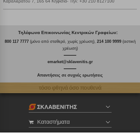
Καβαλιεράτου 7, 165 64 Κηφισιά- Τηλ: +30 210 8127100
Τηλέφωνα Επικοινωνίας Κεντρικών Γραφείων:
800 117 7777
(μόνο από σταθερό, χωρίς χρέωση),
214 100 9999
(αστική
χρέωση)
emarket@sklavenitis.gr
Απαντήσεις σε συχνές ερωτήσεις
τόσο φθηνά όσο πουθενά
Καταστήματα
eMarket