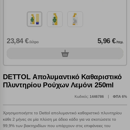
23,84 €
5,96 €
/λίτρο
/τεμ.
0
τεμ.
DETTOL Απολυμαντικό Καθαριστικό
Πλυντηρίου Ρούχων Λεμόνι 250ml
Κωδικός:
1446786
ΦΠΑ 6%
Πολλαπλή αναζήτηση
Χρησιμοποιήστε τη για πιο γρήγορη αναζήτηση
Χρησιμοποιήστε το Dettol απολυμαντικό καθαριστικό πλυντηρίου
προϊόντων.
κάθε 2 μήνες σε μία πλύση με άδειο κάδο για να σκοτώσετε το
Γράψτε τα προϊόντα που επιθυμείτε, με κόμμα ανάμεσά
τους, και κάντε κλικ στο κουμπί "Αναζήτηση". Θα
99,9% των βακτηριδίων που υπάρχουν στις επιφάνειες του
Ρυθμίσεις Cookies