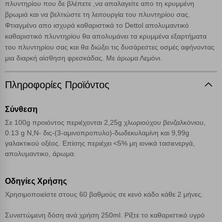
εμφανιστούν αποτελέσματα από όλες τις Κατηγορίες και
πλυντηρίου που δε βλέπετε ,να απαλαγείτε απο τη κρυμμένη
για κάθε προϊόν.
βρωμιά και να βελτιώστε τη λειτουργία του πλυντηρίου σας.
Ενημέρωση
Φτιαγμένο απο ισχυρά καθαριστικά το Dettol απολυμαντικό
καθαριστικό πλυντηρίου θα απολυμάνει τα κρυμμένα εξαρτήματα
Κατά την απλή περιήγηση ή/και χρήση του ιστότοπου συλλέγουμε
του πλυντηρίου σας και θα διώξει τις δυσάρεστες οσμές αφήνοντας
αυτόματα δεδομένα σύνδεσης και πληροφορίες σχετικές με την
μια διαρκή αίσθηση φρεσκάδας. Με άρωμα Λεμόνι.
περιήγησή σας, οι οποίες είναι μη εξατομικευμένες και σπάνια
περιέχουν προσωποποιημένα χαρακτηριστικά που υποδεικνύουν την
ταυτότητά σας. Τα cookies είναι μικρά αρχεία κειμένου τα οποία,
Πληροφορίες Προϊόντος
μέσω του προγράμματος περιήγησης εγκαθίστανται στον υπολογιστή
Αναζήτηση
ή την ηλεκτρονική συσκευή σας, προσθέτοντας λειτουργικότητα στην
Σύνθεση
ιστοσελίδα και βελτιώνοντας την εμπειρία περιήγησης ή, εφ΄ όσον το
επιλέξετε, απομνημονεύοντας τις προτιμήσεις σας. Η κατηγορία των
Σε 100g προιόντος περιέχονται 2,25g χλωριούχου βενζαλκόνιου,
απολύτως απαραίτητων cookies για την ομαλή λειτουργία του
0.13 g Ν,Ν- δις-(3-αμινοπροπυλο)-δωδεκυλαμίνη και 9,99g
ιστότοπου είναι η μόνη ενεργοποιημένη. Έχετε τη δυνατότητα να
γαλακτικού οξέος. Επίσης περιέχει <5% μη ιονικά τασιενεργά,
επιλέξετε τις λοιπές κατηγορίες κάνοντας κλικ στο σχετικό κουμπί
απολυμαντικο, άρωμα.
επάνω δεξιά, αφού ενημερωθείτε σχετικά. Ωστόσο θα πρέπει να
γνωρίζετε ότι αποκλεισμός ορισμένων κατηγοριών αρχείων cookies,
μπορεί να επηρεάσει την εμπειρία της περιήγησής σας ή/και της
Οδηγίες Χρήσης
χρήσης των υπηρεσιών μας.
Δείτε περισσότερα
Χρησιμοποιείστε στους 60 βαθμούς σε κενό κάδο κάθε 2 μήνες.
Λειτουργικά cookies
Συνιστώμενη δόση ανά χρήση 250ml. Ρίξτε το καθαριστικό υγρό