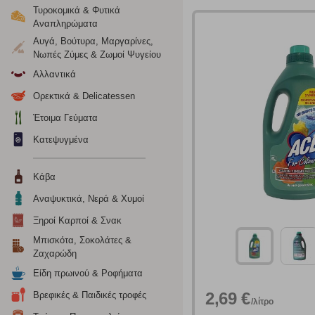
Τυροκομικά & Φυτικά
Αναπληρώματα
Αυγά, Βούτυρα, Μαργαρίνες,
Νωπές Ζύμες & Ζωμοί Ψυγείου
Αλλαντικά
Ορεκτικά & Delicatessen
Ρυθμίσεις
Έτοιμα Γεύματα
Κατεψυγμένα
Ενημέρωση
Κάβα
Κατά την απλή περιήγηση ή/και χρήση του ιστότοπου συλλέ
Αναψυκτικά, Νερά & Χυμοί
περιέχουν προσωποποιημένα χαρακτηριστικά που υποδεικνύ
υπολογιστή ή την ηλεκτρονική συσκευή σας, προσθέτοντας λε
Ξηροί Καρποί & Σνακ
σας. Η κατηγορία των απολύτως απαραίτητων cookies για την 
Μπισκότα, Σοκολάτες &
σχετικό κουμπί επάνω δεξιά, αφού ενημερωθείτε σχετικά. Ωσ
Ζαχαρώδη
σας ή/και της χρήσης των υπηρεσιών μας.
Δείτε περισσότερα
Είδη πρωινού & Ροφήματα
2,69 €
Βρεφικές & Παιδικές τροφές
/λίτρο
Λειτουργικά cookies