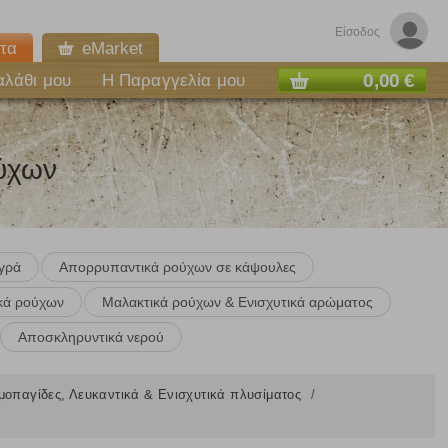
Είσοδος
τα
eMarket
0,00 €
αλάθι μου
Η Παραγγελία μου
ύχων
γρά
Απορρυπαντικά ρούχων σε κάψουλες
κά ρούχων
Μαλακτικά ρούχων & Ενισχυτικά αρώματος
Αποσκληρυντικά νερού
οπαγίδες, Λευκαντικά & Ενισχυτικά πλυσίματος