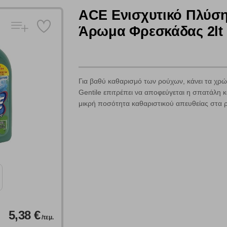
ACE Ενισχυτικό Πλύση
Πολλαπλή αναζήτηση
Άρωμα Φρεσκάδας 2lt
Χρησιμοποιήστε τη για πιο γρήγορη αναζήτηση προϊόντων.
Γράψτε τα προϊόντα που επιθυμείτε, με κόμμα ανάμεσά τους, και κάντ
κλικ στο κουμπί "Αναζήτηση". Θα εμφανιστούν αποτελέσματα από
όλες τις Κατηγορίες και για κάθε προϊόν.
 Cookies
Για βαθύ καθαρισμό των ρούχων, κάνει τα χρώ
Gentile επιτρέπει να αποφεύγεται η σπατάλη κα
μικρή ποσότητα καθαριστικού απευθείας στα 
γουμε αυτόματα δεδομένα σύνδεσης και πληροφορίες σχετικές με την περι
ουν την ταυτότητά σας. Τα cookies είναι μικρά αρχεία κειμένου τα οπο
ιτουργικότητα στην ιστοσελίδα και βελτιώνοντας την εμπειρία περιήγησης 
Αναζήτηση
ομαλή λειτουργία του ιστότοπου είναι η μόνη ενεργοποιημένη. Έχετε τη δυνα
τόσο θα πρέπει να γνωρίζετε ότι αποκλεισμός ορισμένων κατηγοριών αρχείω
5,38 €
/τεμ.