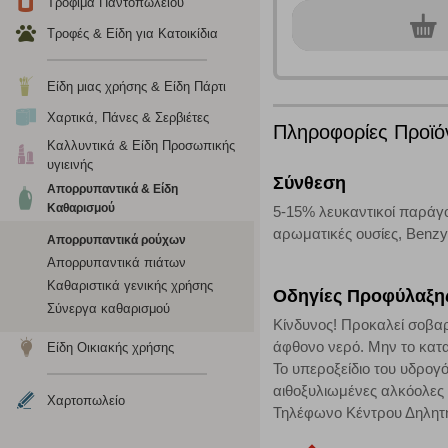
Τρόφιμα Παντοπωλείου
Τα λειτουργικά cookies επιτρέπουν την παροχή βελτιωμέν
0
τεμ.
Τροφές & Είδη για Κατοικίδια
οποίων τις υπηρεσίες έχουμε επιλέξει. Αν δεν επιτρέψετε 
Είδη μιας χρήσης & Είδη Πάρτι
Cookies στόχευσης
Χαρτικά, Πάνες & Σερβιέτες
Πληροφορίες Προϊό
Η συγκεκριμένη κατηγορία cookies ρυθμίζεται από συνεργ
Καλλυντικά & Είδη Προσωπικής
για τη δημιουργία ενός προφίλ των ενδιαφερόντων σας κα
υγιεινής
Σύνθεση
το πρόγραμμα περιήγησης και τη συσκευή σας. Αν δεν επιλ
Απορρυπαντικά & Είδη
Καθαρισμού
5-15% λευκαντικοί παράγο
αρωματικές ουσίες, Benzyl
Απορρυπαντικά ρούχων
Cookies απόδοσης
Απορρυπαντικά πιάτων
Η συγκεκριμένη κατηγορία cookies μας δίνει τη δυνατότη
Καθαριστικά γενικής χρήσης
Οδηγίες Προφύλαξη
να γνωρίζουμε ποιες σελίδες είναι περισσότερο, ή λιγότ
Σύνεργα καθαρισμού
τα cookies είναι συγκεντρωτικές και, συνεπώς, ανώνυμες.
Κίνδυνος! Προκαλεί σοβαρ
άφθονο νερό. Μην το κατα
Είδη Οικιακής χρήσης
Το υπεροξείδιο του υδρογ
Απολύτως απαραίτητα cookies
αιθοξυλιωμένες αλκόολες
Χαρτοπωλείο
Τηλέφωνο Κέντρου Δηλητη
Η συγκεκριμένη κατηγορία cookies είναι απαραίτητη για 
αποκλείει ή να σας ειδοποιεί σχετικά με αυτά τα cookies