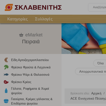
Κατηγορίες
Συλλογές
eMarket
Πειραιά
Είδη Αρτοζαχαροπλαστείου
Όλα
Φρέσκα Φρούτα & Λαχανικά
Απορρυπαντικά π
Φρέσκο Ψάρι & Θαλασσινά
Φρέσκο Κρέας
Γάλατα, Ροφήματα & Χυμοί
ψυγείου
Αρχική
Βρίσκεστε εδώ:
ACE Ενισχυτικό Πλύσης
Γιαούρτια, Κρέμες γάλακτος &
Επιδόρπια ψυγείου