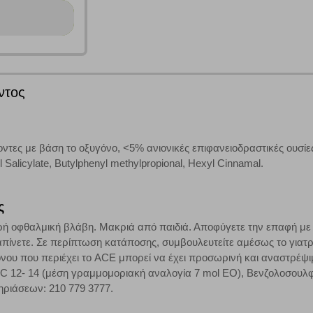
ων λειτουργιών και εξατομίκευσης, όπως π.χ. ζωντανή συνομιλία. Μπορούν 
την αποδοχή αυτής της κατηγορίας cookies, ορισμένες ή όλες από αυτές τις λ
ντος
άτες μας (με αντικείμενο τη διαφήμιση) μέσω του ιστότοπού μας. Εφ’ όσον τ
ι για την εμφάνιση σχετικών διαφημίσεων σε άλλες τοποθεσίες. Τα cookies 
έξετε τη συγκεκριμένη κατηγορία cookies, δεν θα λαμβάνετε στοχευμένες δι
ντες με βάση το οξυγόνο, <5% ανιονικές επιφανειοδραστικές ουσίες
 Salicylate, Butylphenyl methylpropional, Hexyl Cinnamal.
τα να ενημερωνόμαστε για την επισκεψιμότητα του ιστότοπού μας, ώστε να 
ς
ερο δημοφιλείς και να βλέπουμε την αλληλεπίδραση του χρήστη και το χρόνο
 Αν δεν επιτρέψετε την αποδοχή αυτής της κατηγορίας cookies, δεν θα γνωρί
ή οφθαλμική βλάβη. Μακριά από παιδιά. Αποφύγετε την επαφή με τ
πίνετε. Σε περίπτωση κατάποσης, συμβουλευτείτε αμέσως το γιατρ
όνου που περιέχει το ACE μπορεί να έχει προσωρινή και αναστρέψι
 C 12- 14 (μέση γραμμομοριακή αναλογία 7 mol EO), Βενζολοσουλφ
ριάσεων: 210 779 3777.
τη λειτουργία του ιστότοπου και ενεργοποιημένη. Έχετε ωστόσο τη δυνατότη
, με το ενδεχόμενο σε αυτήν την περίπτωση ορισμένα τμήματα του ιστότοπου 