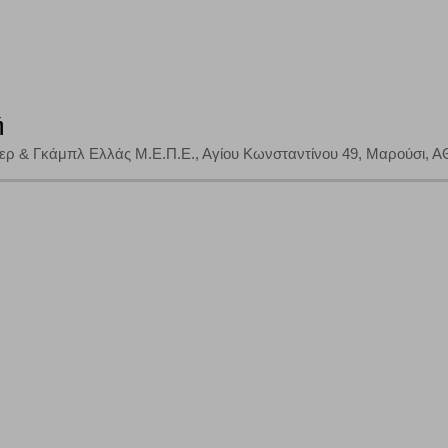
Αποθήκευση ρυθμίσεων
Α
ή
τερ & Γκάμπλ Ελλάς Μ.Ε.Π.Ε., Αγίου Κωνσταντίνου 49, Μαρούσι, 