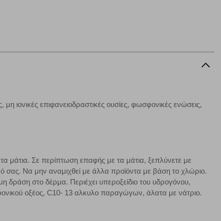
να ορισθούν από εμάς ή /και από τρίτους παρόχους, των
ειτουργίες ενδέχεται να μην λειτουργούν σωστά.
α επιλέξετε, μπορεί να χρησιμοποιηθούν από τους ανωτέρω
στόχευσης λειτουργούν αναγνωρίζοντας με μοναδικό τρόπο
αφημίσεις μας σε διαφορετικούς ιστότοπους.
, μη ιονικές επιφανειοδραστικές ουσίες, φωσφονικές ενώσεις,
μπορούμε να βελτιώσουμε την απόδοσή του. Μας βοηθούν
 παραμονής του. Οι πληροφορίες που συλλέγονται από αυτά
ζουμε πότε έχετε επισκεφθεί την τοποθεσία μας.
α μάτια. Σε περίπτωση επαφής με τα μάτια, ξεπλύνετε με
ό σας. Να μην αναμιχθεί με άλλα προϊόντα με βάση το χλώριο.
μη δράση στο δέρμα. Περιέχει υπεροξείδιο του υδρογόνου,
Πάντα Ενεργό
ονικού οξέος, C10- 13 αλκυλο παραγώγων, άλατα με νάτριο.
τα να ρυθμίσετε το πρόγραμμα περιήγησής σας ώστε να
να μη λειτουργούν.