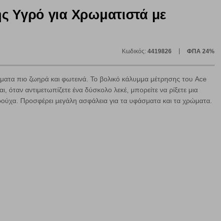
ς Υγρό για Χρωματιστά με
ε
Κωδικός:
4419826
ΦΠΑ 24%
ματα πιο ζωηρά και φωτεινά. Το βολικό κάλυμμα μέτρησης του Ace
ι, όταν αντιμετωπίζετε ένα δύσκολο λεκέ, μπορείτε να ρίξετε μια
ρούχα. Προσφέρει μεγάλη ασφάλεια για τα υφάσματα και τα χρώματα.
ήγησή σας, οι οποίες είναι μη εξατομικευμένες και σπάνια
ία, μέσω του προγράμματος περιήγησης εγκαθίστανται στον
ή, εφ΄ όσον το επιλέξετε, απομνημονεύοντας τις προτιμήσεις
τότητα να επιλέξετε τις λοιπές κατηγορίες κάνοντας κλικ στο
ν cookies, μπορεί να επηρεάσει την εμπειρία της περιήγησής