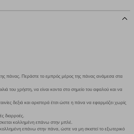
να ορισθούν από εμάς ή /και από τρίτους παρόχους, των
ειτουργίες ενδέχεται να μην λειτουργούν σωστά.
α επιλέξετε, μπορεί να χρησιμοποιηθούν από τους ανωτέρω
στόχευσης λειτουργούν αναγνωρίζοντας με μοναδικό τρόπο
αφημίσεις μας σε διαφορετικούς ιστότοπους.
της πάνας. Περάστε το εμπρός μέρος της πάνας ανάμεσα στα
ιλιά του χρήστη, να είναι κοντα στο σημείο του αφαλού και να
μπορούμε να βελτιώσουμε την απόδοσή του. Μας βοηθούν
 παραμονής του. Οι πληροφορίες που συλλέγονται από αυτά
ζουμε πότε έχετε επισκεφθεί την τοποθεσία μας.
ινίες δεξιά και αριστερά έτσι ώστε η πάνα να εφαρμόζει χωρίς
ές διαρροές.
Πάντα Ενεργό
ίσκεται κολλημένη επάνω στην μπλέ.
κολλημένη επάνω στην πάνα, ώστε να μη σκιστεί το εξωτερικό
τα να ρυθμίσετε το πρόγραμμα περιήγησής σας ώστε να