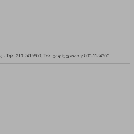
να μη λειτουργούν.
πόρριψη όλων
Αποδοχή όλων
 Τηλ: 210 2419800, Τηλ. χωρίς χρέωση: 800-1184200