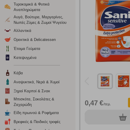
Τυροκομικά & Φυτικά
Αναπληρώματα
Αυγά, Βούτυρα, Μαργαρίνες,
Νωπές Ζύμες & Ζωμοί Ψυγείου
Αλλαντικά
Ορεκτικά & Delicatessen
Ρυθμίσεις
Έτοιμα Γεύματα
Κατεψυγμένα
Ενημέρωση
Κάβα
Αναψυκτικά, Νερά & Χυμοί
Κατά την απλή περιήγηση ή/και χρήση του ιστότοπου συλλέ
περιέχουν προσωποποιημένα χαρακτηριστικά που υποδεικνύ
Ξηροί Καρποί & Σνακ
υπολογιστή ή την ηλεκτρονική συσκευή σας, προσθέτοντας λε
Μπισκότα, Σοκολάτες &
σας. Η κατηγορία των απολύτως απαραίτητων cookies για την 
0,47 €
/τεμ.
Ζαχαρώδη
σχετικό κουμπί επάνω δεξιά, αφού ενημερωθείτε σχετικά. Ωσ
σας ή/και της χρήσης των υπηρεσιών μας.
Δείτε περισσότερα
Είδη πρωινού & Ροφήματα
0
συσκ.
Βρεφικές & Παιδικές τροφές