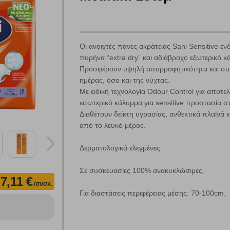
Πολλαπλή αναζήτηση
Οι ανοιχτές πάνες ακράτειας Sani Sensitive ε
Χρησιμοποιήστε τη για πιο γρήγορη αναζήτηση προϊόντων.
πυρήνα “extra dry” και αδιάβροχο εξωτερικό κ
Γράψτε τα προϊόντα που επιθυμείτε, με κόμμα ανάμεσά τους, και κάντ
Προσφέρουν υψηλή απορροφητικότητα και συμ
κλικ στο κουμπί "Αναζήτηση". Θα εμφανιστούν αποτελέσματα από
όλες τις Κατηγορίες και για κάθε προϊόν.
ημέρας, όσο και της νύχτας.
 Cookies
Με ειδική τεχνολογία Odour Control για αποτ
εσωτερικό κάλυμμα για sensitive προστασία σ
Διαθέτουν δείκτη υγρασίας, ανθεκτικά πλαϊνά κ
από το λευκό μέρος.
Δερματολογικά ελεγμένες.
γουμε αυτόματα δεδομένα σύνδεσης και πληροφορίες σχετικές με την περι
ουν την ταυτότητά σας. Τα cookies είναι μικρά αρχεία κειμένου τα οπο
ιτουργικότητα στην ιστοσελίδα και βελτιώνοντας την εμπειρία περιήγησης 
Σε συσκευασίες 100% ανακυκλώσιμες.
Αναζήτηση
ομαλή λειτουργία του ιστότοπου είναι η μόνη ενεργοποιημένη. Έχετε τη δυνα
7,11 €
/συσκ.
τόσο θα πρέπει να γνωρίζετε ότι αποκλεισμός ορισμένων κατηγοριών αρχείω
Για διαστάσεις περιφέρειας μέσης: 70-100cm.