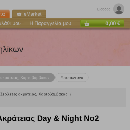
Είσοδος
τα
eMarket
0,00 €
αλάθι μου
Η Παραγγελία μου
ηλίκων
 ακράτειας, Χαρτοβάμβακας
Υποσέντονα
 Σερβιέτες ακράτειας, Χαρτοβάμβακας
Ακράτειας Day & Night Νο2