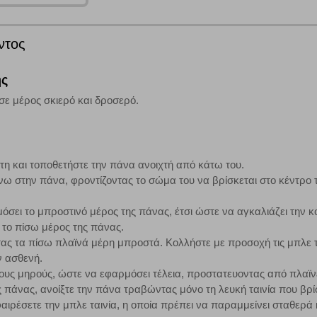
ων λειτουργιών και εξατομίκευσης, όπως π.χ. ζωντανή συνομιλία. Μπορούν 
ντος
την αποδοχή αυτής της κατηγορίας cookies, ορισμένες ή όλες από αυτές τις λ
ης
σε μέρος σκιερό και δροσερό.
άτες μας (με αντικείμενο τη διαφήμιση) μέσω του ιστότοπού μας. Εφ’ όσον τ
ι για την εμφάνιση σχετικών διαφημίσεων σε άλλες τοποθεσίες. Τα cookies 
έξετε τη συγκεκριμένη κατηγορία cookies, δεν θα λαμβάνετε στοχευμένες δι
στη και τοποθετήστε την πάνα ανοιχτή από κάτω του.
ω στην πάνα, φροντίζοντας το σώμα του να βρίσκεται στο κέντρο 
μόσει το μπροστινό μέρος της πάνας, έτσι ώστε να αγκαλιάζει την κο
τα να ενημερωνόμαστε για την επισκεψιμότητα του ιστότοπού μας, ώστε να 
ε το πίσω μέρος της πάνας.
ερο δημοφιλείς και να βλέπουμε την αλληλεπίδραση του χρήστη και το χρόνο
 Αν δεν επιτρέψετε την αποδοχή αυτής της κατηγορίας cookies, δεν θα γνωρί
ας τα πίσω πλαϊνά μέρη μπροστά. Κολλήστε με προσοχή τις μπλε τα
ν ασθενή.
ους μηρούς, ώστε να εφαρμόσει τέλεια, προστατευοντας από πλαϊν
ς πάνας, ανοίξτε την πάνα τραβώντας μόνο τη λευκή ταινία που βρ
ρέσετε την μπλε ταινία, η οποία πρέπει να παραμμείνει σταθερά 
τη λειτουργία του ιστότοπου και ενεργοποιημένη. Έχετε ωστόσο τη δυνατότη