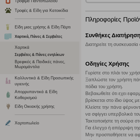
Λειτουργικά cookies
Τρόφιμα Παντοπωλείου
Τροφές & Είδη για Κατοικίδια
Τα λειτουργικά cookies επιτρέπουν την παροχή βελτιωμέν
Πληροφορίες Προϊό
οποίων τις υπηρεσίες έχουμε επιλέξει. Αν δεν επιτρέψετε 
Είδη μιας χρήσης & Είδη Πάρτι
Συνθήκες Διατήρησ
Χαρτικά, Πάνες & Σερβιέτες
Cookies στόχευσης
Διατηρείτε τη συσκευασία 
Χαρτικά
Η συγκεκριμένη κατηγορία cookies ρυθμίζεται από συνεργ
Σερβιέτες & Πάνες ενηλίκων
για τη δημιουργία ενός προφίλ των ενδιαφερόντων σας κα
Βρεφικές & Παιδικές πάνες,
το πρόγραμμα περιήγησης και τη συσκευή σας. Αν δεν επιλ
Οδηγίες Χρήσης
Μωρομάντιλα
Γυρίστε στο πλάι τον χρή
Καλλυντικά & Είδη Προσωπικής
Ξαπλώστε τον χρήστη πάν
Cookies απόδοσης
υγιεινής
πόδια του χρήστη.
Απορρυπαντικά & Είδη
Βεβαιωθείτε ότι εχει εφαρ
Η συγκεκριμένη κατηγορία cookies μας δίνει τη δυνατότη
Καθαρισμού
βρίσκεται στο ίδιο ύψος μ
να γνωρίζουμε ποιες σελίδες είναι περισσότερο, ή λιγότ
τα cookies είναι συγκεντρωτικές και, συνεπώς, ανώνυμες.
Είδη Οικιακής χρήσης
Κλείστε την πάνα φέρνοντ
να σφίγγει υπερβολικά το
Τακτοποιήστε τη σούρα στ
Χαρτοπωλείο
Απολύτως απαραίτητα cookies
Για έλεγχο ή απόρριψη τη
Μην προσπαθήσετε να αφαι
Η συγκεκριμένη κατηγορία cookies είναι απαραίτητη για 