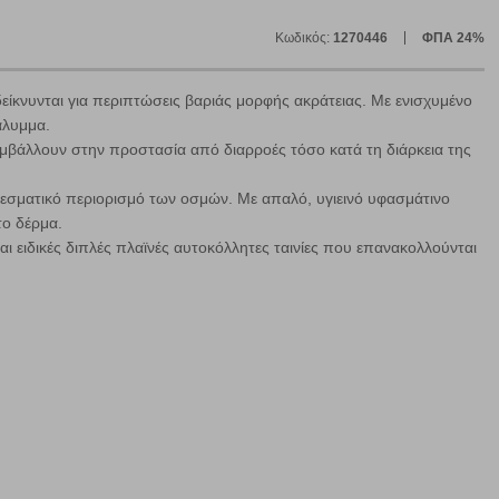
Κωδικός:
1270446
ΦΠΑ 24%
νδείκνυνται για περιπτώσεις βαριάς μορφής ακράτειας. Με ενισχυμένο
άλυμμα.
ε
βάλλουν στην προστασία από διαρροές τόσο κατά τη διάρκεια της
ελεσματικό περιορισμό των οσμών. Με απαλό, υγιεινό υφασμάτινο
το δέρμα.
αι ειδικές διπλές πλαϊνές αυτοκόλλητες ταινίες που επανακολλούνται
ήγησή σας, οι οποίες είναι μη εξατομικευμένες και σπάνια
ία, μέσω του προγράμματος περιήγησης εγκαθίστανται στον
ή, εφ΄ όσον το επιλέξετε, απομνημονεύοντας τις προτιμήσεις
τότητα να επιλέξετε τις λοιπές κατηγορίες κάνοντας κλικ στο
ν cookies, μπορεί να επηρεάσει την εμπειρία της περιήγησής