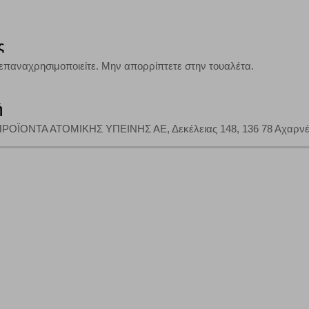
, με το ενδεχόμενο σε αυτήν την περίπτωση ορισμένα τμήματα του ιστότοπου 
ς
Αποθήκευση ρυθμίσεων
Α
επαναχρησιμοποιείτε. Μην απορρίπτετε στην τουαλέτα.
ή
ΡΟΪΟΝΤΑ ΑΤΟΜΙΚΗΣ ΥΠΕΙΝΗΣ ΑΕ, Δεκέλειας 148, 136 78 Αχαρνές -