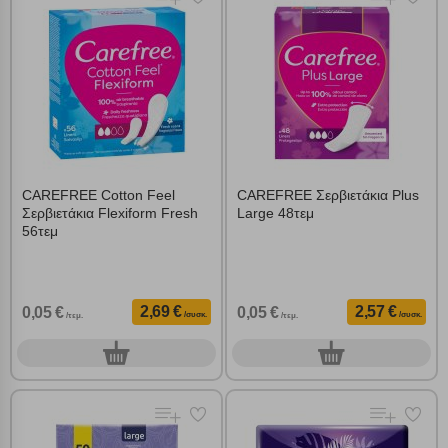
Cookies απόδοσης
Απολύτως απαραίτητα cookies
Πάντα Ενεργό
Αποθήκευση ρυθμίσεων
CAREFREE Cotton Feel
CAREFREE Σερβιετάκια Plus
Απόρριψη όλων
Σερβιετάκια Flexiform Fresh
Large 48τεμ
56τεμ
Αποδοχή όλων
2,69 €
2,57 €
0,05 €
0,05 €
/συσκ.
/συσκ.
/τεμ.
/τεμ.
0
0
συσκ.
συσκ.