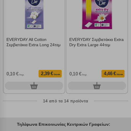
EVERYDAY All Cotton
EVERYDAY Σερβιετάκια Extra
Σερβιετάκια Extra Long 24τεμ
Dry Extra Large 44τεμ
2,39 €
4,46 €
0,10 €
0,10 €
/συσκ.
/συσκ.
/τεμ.
/τεμ.
0
0
συσκ.
συσκ.
14 από τα 14 προϊόντα
Τηλέφωνα Επικοινωνίας Κεντρικών Γραφείων: