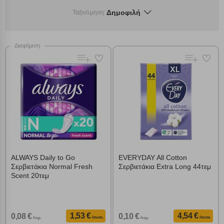
Δημοφιλή
Ταξινόμηση:
Διαφήμιση
ALWAYS Daily to Go
EVERYDAY All Cotton
Σερβιετάκια Normal Fresh
Σερβιετάκια Extra Long 44τεμ
Scent 20τεμ
1,53 €
4,54 €
0,08 €
0,10 €
/συσκ.
/συσκ.
/τεμ.
/τεμ.