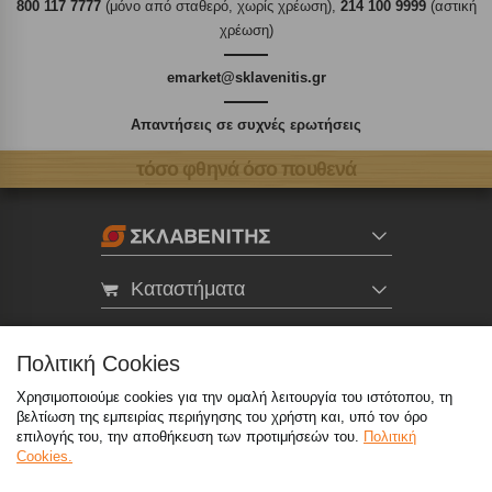
800 117 7777
(μόνο από σταθερό, χωρίς χρέωση),
214 100 9999
(αστική
χρέωση)
emarket@sklavenitis.gr
Απαντήσεις σε συχνές ερωτήσεις
τόσο φθηνά όσο πουθενά
Καταστήματα
eMarket
Πολιτική Cookies
Χρησιμοποιούμε cookies για την ομαλή λειτουργία του ιστότοπου, τη
800 117 7777
(μόνο από σταθερό, χωρίς χρέωση)
,
βελτίωση της εμπειρίας περιήγησης του χρήστη και, υπό τον όρο
214 100 9999
(αστική χρέωση)
επιλογής του, την αποθήκευση των προτιμήσεών του.
Πολιτική
Cookies.
info@sklavenitis.gr