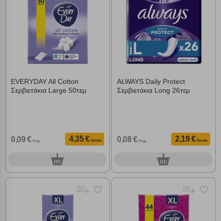
EVERYDAY All Cotton
ALWAYS Daily Protect
Σερβιετάκια Large 50τεμ
Σερβιετάκια Long 26τεμ
4,35 €
2,19 €
0,09 €
0,08 €
/συσκ.
/συσκ.
/τεμ.
/τεμ.
0
0
συσκ.
συσκ.