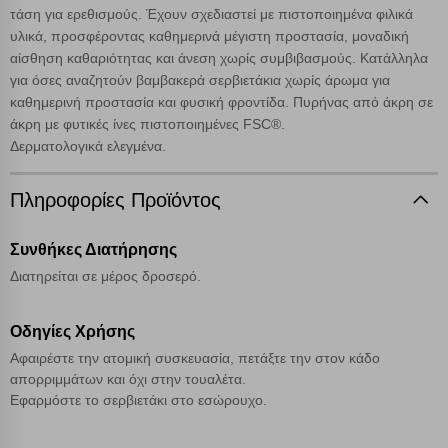
επάνω δεξιά, αφού ενημερωθείτε σχετικά. Ωστόσο θα πρέπει να
τάση για ερεθισμούς. Έχουν σχεδιαστεί με πιστοποιημένα φιλικά
γνωρίζετε ότι αποκλεισμός ορισμένων κατηγοριών αρχείων cookies,
υλικά, προσφέροντας καθημερινά μέγιστη προστασία, μοναδική
μπορεί να επηρεάσει την εμπειρία της περιήγησής σας ή/και της
αίσθηση καθαριότητας και άνεση χωρίς συμβιβασμούς. Κατάλληλα
χρήσης των υπηρεσιών μας.
Δείτε περισσότερα
για όσες αναζητούν βαμβακερά σερβιετάκια χωρίς άρωμα για
καθημερινή προστασία και φυσική φροντίδα. Πυρήνας από άκρη σε
Λειτουργικά cookies
άκρη με φυτικές ίνες πιστοποιημένες FSC®.
Δερματολογικά ελεγμένα.
Cookies στόχευσης
Πληροφορίες Προϊόντος
Cookies απόδοσης
Συνθήκες Διατήρησης
Διατηρείται σε μέρος δροσερό.
Απολύτως απαραίτητα cookies
Πάντα Ενεργό
Οδηγίες Χρήσης
Αφαιρέστε την ατομική συσκευασία, πετάξτε την στον κάδο
Αποθήκευση ρυθμίσεων
απορριμμάτων και όχι στην τουαλέτα.
Εφαρμόστε το σερβιετάκι στο εσώρουχο.
Απόρριψη όλων