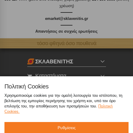
χρέωση)
emarket@sklavenitis.gr
Απαντήσεις σε συχνές ερωτήσεις
τόσο φθηνά όσο πουθενά
Καταστήματα
Πολιτική Cookies
eMarket
Χρησιμοποιούμε cookies για την ομαλή λειτουργία του ιστότοπου, τη
βελτίωση της εμπειρίας περιήγησης του χρήστη και, υπό τον όρο
επιλογής του, την αποθήκευση των προτιμήσεών του.
Πολιτική
800 117 7777
(μόνο από σταθερό, χωρίς χρέωση)
,
Cookies.
214 100 9999
(αστική χρέωση)
info@sklavenitis.gr
Ρυθμίσεις