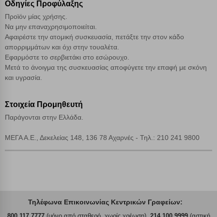
Οδηγίες Προφύλαξης
Αποδοχή όλων
Προϊόν μίας χρήσης.
Να μην επαναχρησιμοποιείται.
Αφαιρέστε την ατομική συσκευασία, πετάξτε την στον κάδο
απορριμμάτων και όχι στην τουαλέτα.
Εφαρμόστε το σερβιετάκι στο εσώρουχο.
Μετά το άνοιγμα της συσκευασίας αποφύγετε την επαφή με σκόνη
και υγρασία.
Στοιχεία Προμηθευτή
Παράγονται στην Ελλάδα.
ΜΕΓΑ Α.Ε., Δεκελείας 148, 136 78 Αχαρνές - Τηλ.: 210 241 9800
Τηλέφωνα Επικοινωνίας Κεντρικών Γραφείων:
800 117 7777
(μόνο από σταθερό, χωρίς χρέωση),
214 100 9999
(αστική