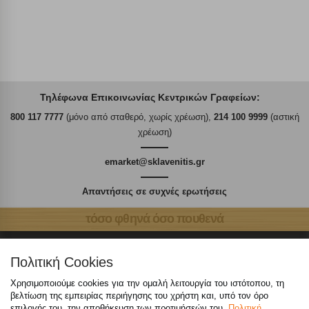
Τηλέφωνα Επικοινωνίας Κεντρικών Γραφείων:
800 117 7777
(μόνο από σταθερό, χωρίς χρέωση),
214 100 9999
(αστική
χρέωση)
emarket@sklavenitis.gr
Απαντήσεις σε συχνές ερωτήσεις
τόσο φθηνά όσο πουθενά
Πολιτική Cookies
Χρησιμοποιούμε cookies για την ομαλή λειτουργία του ιστότοπου, τη
Καταστήματα
βελτίωση της εμπειρίας περιήγησης του χρήστη και, υπό τον όρο
επιλογής του, την αποθήκευση των προτιμήσεών του.
Πολιτική