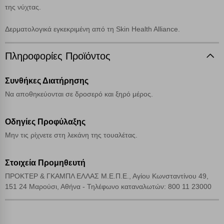
της νύχτας.
Δερματολογικά εγκεκριμένη από τη Skin Health Alliance.
Cookies απόδοσης
Πληροφορίες Προϊόντος
Απολύτως απαραίτητα cookies
Πάντα Ενεργό
Συνθήκες Διατήρησης
Αποθήκευση ρυθμίσεων
Να αποθηκεύονται σε δροσερό και ξηρό μέρος.
Απόρριψη όλων
Οδηγίες Προφύλαξης
Μην τις ρίχνετε στη λεκάνη της τουαλέτας.
Αποδοχή όλων
Στοιχεία Προμηθευτή
ΠΡΟΚΤΕΡ & ΓΚΑΜΠΛ ΕΛΛΑΣ Μ.Ε.Π.Ε., Αγίου Κωνσταντίνου 49,
151 24 Μαρούσι, Αθήνα - Τηλέφωνο καταναλωτών: 800 11 23000