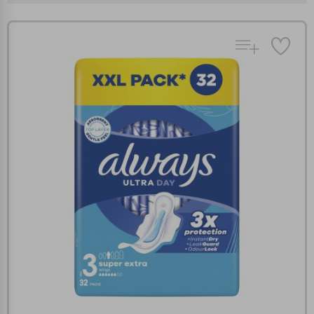
Πολλαπλή αναζήτηση
Χρησιμοποιήστε τη για πιο γρήγορη αναζήτηση
προϊόντων.
Γράψτε τα προϊόντα που επιθυμείτε, με κόμμα ανάμεσά
τους, και κάντε κλικ στο κουμπί "Αναζήτηση". Θα
Ρυθμίσεις Cookies
εμφανιστούν αποτελέσματα από όλες τις Κατηγορίες και
για κάθε προϊόν.