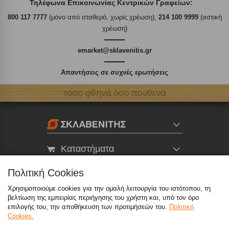
Τηλέφωνα Επικοινωνίας Κεντρικών Γραφείων:
800 117 7777
(μόνο από σταθερό, χωρίς χρέωση),
214 100 9999
(αστική
χρέωση)
emarket@sklavenitis.gr
Απαντήσεις σε συχνές ερωτήσεις
τόσο φθηνά όσο πουθενά
Καταστήματα
Πολιτική Cookies
eMarket
Χρησιμοποιούμε cookies για την ομαλή λειτουργία του ιστότοπου, τη
βελτίωση της εμπειρίας περιήγησης του χρήστη και, υπό τον όρο
800 117 7777
(μόνο από σταθερό, χωρίς χρέωση)
,
επιλογής του, την αποθήκευση των προτιμήσεών του.
Πολιτική
Cookies.
214 100 9999
(αστική χρέωση)