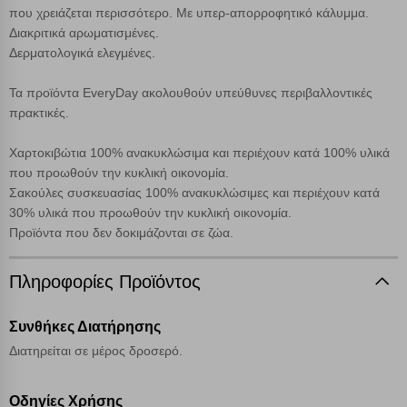
που χρειάζεται περισσότερο. Με υπερ-απορροφητικό κάλυμμα.
επιλέξετε τις λοιπές κατηγορίες κάνοντας κλικ στο σχετικό κουμπί
επάνω δεξιά, αφού ενημερωθείτε σχετικά. Ωστόσο θα πρέπει να
Διακριτικά αρωματισμένες.
γνωρίζετε ότι αποκλεισμός ορισμένων κατηγοριών αρχείων cookies,
Δερματολογικά ελεγμένες.
μπορεί να επηρεάσει την εμπειρία της περιήγησής σας ή/και της
χρήσης των υπηρεσιών μας.
Δείτε περισσότερα
Τα προϊόντα EveryDay ακολουθούν υπεύθυνες περιβαλλοντικές
πρακτικές.
Λειτουργικά cookies
Xαρτοκιβώτια 100% ανακυκλώσιμα και περιέχουν κατά 100% υλικά
που προωθούν την κυκλική οικονομία.
Cookies στόχευσης
Σακούλες συσκευασίας 100% ανακυκλώσιμες και περιέχουν κατά
30% υλικά που προωθούν την κυκλική οικονομία.
Προϊόντα που δεν δοκιμάζονται σε ζώα.
Cookies απόδοσης
Πληροφορίες Προϊόντος
Απολύτως απαραίτητα cookies
Πάντα Ενεργό
Συνθήκες Διατήρησης
Αποθήκευση ρυθμίσεων
Διατηρείται σε μέρος δροσερό.
Απόρριψη όλων
Οδηγίες Χρήσης