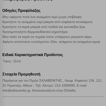
Cookies στόχευσης
Οδηγίες Προφύλαξης
Cookies απόδοσης
Μην αφήνετε ποτέ ένα αναμμένο κερί χωρίς επίβλεψη.
Κρατήστε το αναμμένο κερί μακριά από εύφλεκτα αντικείμενα.
Κρατήστε τα κεριά μακριά από παιδιά και κατοικίδια ζώα.
Απολύτως απαραίτητα cookies
Πάντα Ενεργό
Χρησιμοποιήστε θερμοανθεκτικό κηροπήγιο.
Μην καίτε τα κεριά σε σημεία όπου υπάρχουν ρεύματα αέρα.
Αφήστε απόσταση τουλάχιστον 10εκ. ανάμεσα σε αναμμένα κεριά.
Αποθήκευση ρυθμίσεων
Ειδικά Χαρακτηριστικά Προϊόντος
Απόρριψη όλων
Ύψος: 11cm
Αποδοχή όλων
Στοιχεία Προμηθευτή
Παράγεται για τον Όμιλο ΣΚΛΑΒΕΝΙΤΗΣ., Λεωφ. Κηφισού 136, 121
31 Περιστέρι, Αθήνα - Τηλ. Κέντρο: 214 1009999, E-mail:
info@sklavenitis.gr, Κατασκευάζεται στην Ελλάδα.