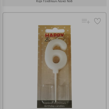
Κερί Γενεθλίων Λευκό No6
Πολλαπλή αναζήτηση
Χρησιμοποιήστε τη για πιο γρήγορη αναζήτηση
προϊόντων.
Γράψτε τα προϊόντα που επιθυμείτε, με κόμμα ανάμεσά
τους, και κάντε κλικ στο κουμπί "Αναζήτηση". Θα
Ρυθμίσεις Cookies
εμφανιστούν αποτελέσματα από όλες τις Κατηγορίες και
για κάθε προϊόν.