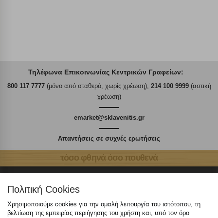
Τηλέφωνα Επικοινωνίας Κεντρικών Γραφείων:
800 117 7777
(μόνο από σταθερό, χωρίς χρέωση),
214 100 9999
(αστική
χρέωση)
emarket@sklavenitis.gr
Απαντήσεις σε συχνές ερωτήσεις
τόσο φθηνά όσο πουθενά
Πολιτική Cookies
Χρησιμοποιούμε cookies για την ομαλή λειτουργία του ιστότοπου, τη
Καταστήματα
βελτίωση της εμπειρίας περιήγησης του χρήστη και, υπό τον όρο