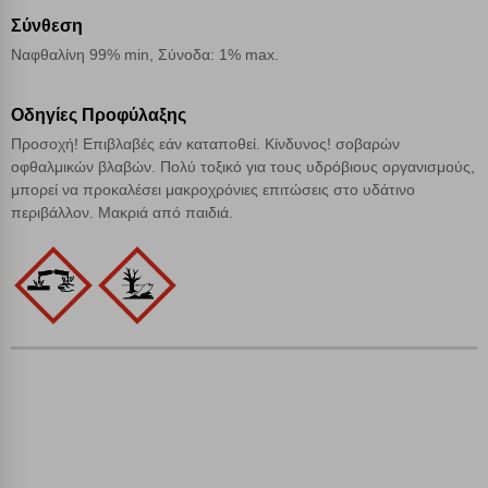
Cookies απόδοσης
Σύνθεση
Ναφθαλίνη 99% min, Σύνοδα: 1% max.
Απολύτως απαραίτητα cookies
Πάντα Ενεργό
Οδηγίες Προφύλαξης
Προσοχή! Επιβλαβές εάν καταποθεί. Κίνδυνος! σοβαρών
Αποθήκευση ρυθμίσεων
οφθαλμικών βλαβών. Πολύ τοξικό για τους υδρόβιους οργανισμούς,
μπορεί να προκαλέσει μακροχρόνιες επιτώσεις στο υδάτινο
Απόρριψη όλων
περιβάλλον. Μακριά από παιδιά.
Αποδοχή όλων