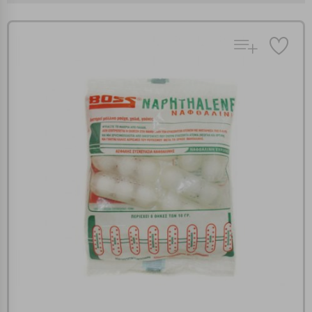
Πολλαπλή αναζήτηση
Χρησιμοποιήστε τη για πιο γρήγορη αναζήτηση
προϊόντων.
Γράψτε τα προϊόντα που επιθυμείτε, με κόμμα ανάμεσά
τους, και κάντε κλικ στο κουμπί "Αναζήτηση". Θα
Ρυθμίσεις Cookies
εμφανιστούν αποτελέσματα από όλες τις Κατηγορίες και
για κάθε προϊόν.
Ενημέρωση