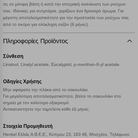
τις σε μόνιμη βάση ή κατά την εποχιακή ανανέωση των ρούχων
σας. Ιδανικές για συτρτάρια, χαρίζουν ένα δροσερό άρωμα. Για
Cookies στόχευσης
μέγιστη αποτελεσματικότητα για την προστασία των ρούχων σας
από το σκόρο για ολόκληρη σεζόν (6 μήνες).
Cookies απόδοσης
Πληροφορίες Προϊόντος
Απολύτως απαραίτητα cookies
Πάντα Ενεργό
Σύνθεση
Linalool, Linalyl acetate, Εucalyptol, p-menthan-8-yl acetate.
Αποθήκευση ρυθμίσεων
Οδηγίες Χρήσης
Απόρριψη όλων
Μην αφαιρείτε την πλάκα από το σακουλάκι.
Για μεγαλύτερη αποτελεσματικότητα, βάλτε το σακουλάκι στο
Αποδοχή όλων
σημείο με τον καλύτερο εξαερισμό.
Αντικαταστήστε την ταμπλέτα κάθε έξι μήνες.
Στοιχεία Προμηθευτή
Henkel Ελλάς Α.Β.Ε.Ε., Κύπρου 23, 183 46, Μοσχάτο, Τηλέφωνο