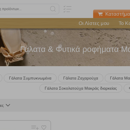
Καταστήμα
Οι Λίστες μου
Το Κ
Γάλατα & Φυτικά ροφήματα Μα
Γάλατα Συμπυκνωμένα
Γάλατα Ζαχαρούχα
Γάλατα Μα
Γάλατα Σοκολατούχα Μακράς διαρκείας
Πολλαπλή αναζήτηση
Χρησιμοποιήστε τη για πιο γρήγορη αναζήτηση προϊόντων.
ες
Γράψτε τα προϊόντα που επιθυμείτε, με κόμμα ανάμεσά τους, και κάντ
κλικ στο κουμπί "Αναζήτηση". Θα εμφανιστούν αποτελέσματα από
όλες τις Κατηγορίες και για κάθε προϊόν.
 Cookies