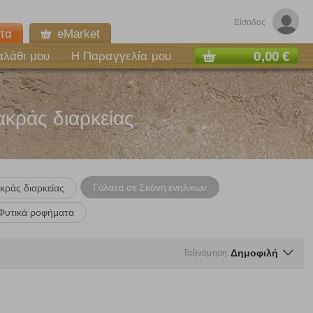
Είσοδος
τα
eMarket
0,00 €
αλάθι μου
Η Παραγγελία μου
κράς διαρκείας
Γάλατα σε Σκόνη ενηλίκων
κράς διαρκείας
Φυτικά ροφήματα
Δημοφιλή
Ταξινόμηση:
ε