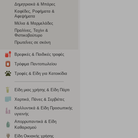
το πρόγραμμα περιήγησης και τη συσκευή σας. Αν δεν επιλ
Δημητριακά & Μπάρες
Καφέδες, Ροφήματα &
Αφεψήματα
Cookies απόδοσης
Μέλια & Μαρμελάδες
Πραλίνες, Ταχίνι &
Η συγκεκριμένη κατηγορία cookies μας δίνει τη δυνατότη
Φιστικοβούτυρο
να γνωρίζουμε ποιες σελίδες είναι περισσότερο, ή λιγότ
Πρωτεΐνες σε σκόνη
τα cookies είναι συγκεντρωτικές και, συνεπώς, ανώνυμες.
Βρεφικές & Παιδικές τροφές
Απολύτως απαραίτητα cookies
Τρόφιμα Παντοπωλείου
Τροφές & Είδη για Κατοικίδια
Η συγκεκριμένη κατηγορία cookies είναι απαραίτητη για 
αποκλείει ή να σας ειδοποιεί σχετικά με αυτά τα cookies
Είδη μιας χρήσης & Είδη Πάρτι
Χαρτικά, Πάνες & Σερβιέτες
Καλλυντικά & Είδη Προσωπικής
υγιεινής
Απορρυπαντικά & Είδη
Καθαρισμού
Είδη Οικιακής χρήσης