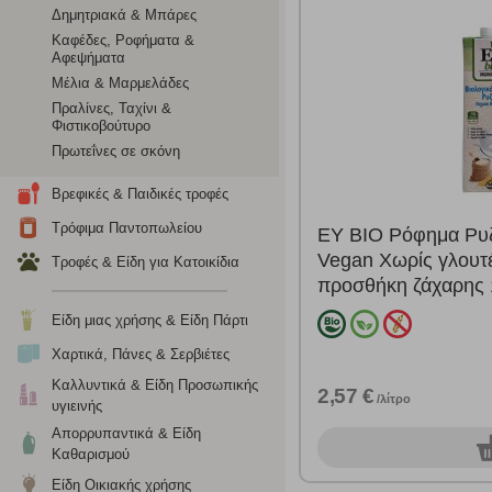
Δημητριακά & Μπάρες
Cookies στόχευσης
Καφέδες, Ροφήματα &
Αφεψήματα
Η συγκεκριμένη κατηγορία cookies ρυθμίζεται από συνεργ
Μέλια & Μαρμελάδες
για τη δημιουργία ενός προφίλ των ενδιαφερόντων σας κα
Πραλίνες, Ταχίνι &
το πρόγραμμα περιήγησης και τη συσκευή σας. Αν δεν επιλ
Φιστικοβούτυρο
Πρωτεΐνες σε σκόνη
Cookies απόδοσης
Βρεφικές & Παιδικές τροφές
Τρόφιμα Παντοπωλείου
Η συγκεκριμένη κατηγορία cookies μας δίνει τη δυνατότη
ΕΥ BIO Ρόφημα Ρυζ
να γνωρίζουμε ποιες σελίδες είναι περισσότερο, ή λιγότ
Vegan Χωρίς γλουτ
Τροφές & Είδη για Κατοικίδια
τα cookies είναι συγκεντρωτικές και, συνεπώς, ανώνυμες.
προσθήκη ζάχαρης 1
Είδη μιας χρήσης & Είδη Πάρτι
Απολύτως απαραίτητα cookies
Χαρτικά, Πάνες & Σερβιέτες
Η συγκεκριμένη κατηγορία cookies είναι απαραίτητη για 
Καλλυντικά & Είδη Προσωπικής
2,57 €
αποκλείει ή να σας ειδοποιεί σχετικά με αυτά τα cookies
/λίτρο
υγιεινής
Απορρυπαντικά & Είδη
0
Καθαρισμού
Είδη Οικιακής χρήσης