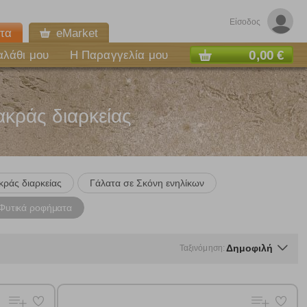
Είσοδος
τα
eMarket
0,00 €
αλάθι μου
Η Παραγγελία μου
κράς διαρκείας
ράς διαρκείας
Γάλατα σε Σκόνη ενηλίκων
Φυτικά ροφήματα
Δημοφιλή
Ταξινόμηση: