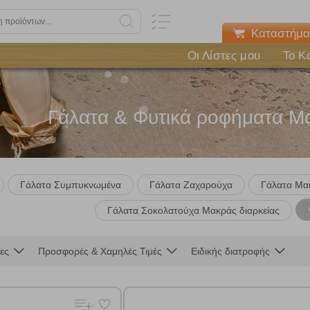
Καταστήμα
Οι Λίστες μου
Το Κ
Γάλατα & Φυτικά ροφήματα Μα
Γάλατα Συμπυκνωμένα
Γάλατα Ζαχαρούχα
Γάλατα Μακ
Γάλατα Σοκολατούχα Μακράς διαρκείας
ες
Προσφορές & Χαμηλές Τιμές
Ειδικής διατροφής
Πολλαπλή αναζήτηση