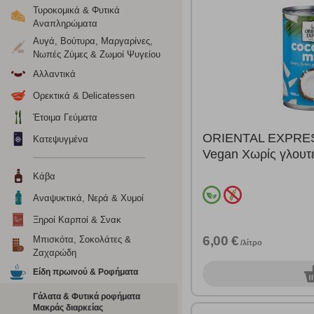
Τυροκομικά & Φυτικά
Αναπληρώματα
Αυγά, Βούτυρα, Μαργαρίνες,
Ρυθμίσεις
Νωπές Ζύμες & Ζωμοί Ψυγείου
Αλλαντικά
Ορεκτικά & Delicatessen
Ενημέρωση
Έτοιμα Γεύματα
ORIENTAL EXPRES
Κατά την απλή περιήγηση ή/και χρήση του ιστότοπου συλλέ
Κατεψυγμένα
περιέχουν προσωποποιημένα χαρακτηριστικά που υποδεικνύ
Vegan Χωρίς γλουτ
υπολογιστή ή την ηλεκτρονική συσκευή σας, προσθέτοντας λε
Κάβα
σας. Η κατηγορία των απολύτως απαραίτητων cookies για την 
σχετικό κουμπί επάνω δεξιά, αφού ενημερωθείτε σχετικά. Ωσ
Αναψυκτικά, Νερά & Χυμοί
σας ή/και της χρήσης των υπηρεσιών μας.
Δείτε περισσότερα
Ξηροί Καρποί & Σνακ
6,00 €
Μπισκότα, Σοκολάτες &
/λίτρο
Λειτουργικά cookies
Ζαχαρώδη
Είδη πρωινού & Ροφήματα
0
Τα λειτουργικά cookies επιτρέπουν την παροχή βελτιωμέν
οποίων τις υπηρεσίες έχουμε επιλέξει. Αν δεν επιτρέψετε 
Γάλατα & Φυτικά ροφήματα
Μακράς διαρκείας