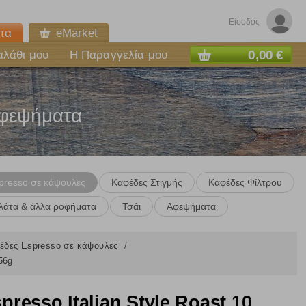
Είσοδος
τα
eMarket
0,00 €
αλάθι μου
Η Παραγγελία μου
Αφεψήματα
presso σε κάψουλες
Καφέδες Στιγμής
Καφέδες Φίλτρου
λάτα & άλλα ροφήματα
Τσάι
Αφεψήματα
έδες Espresso σε κάψουλες
56g
esso Italian Style Roast 10
ε