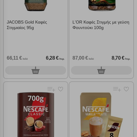
JACOBS Gold Καφές
L'OR Καφές Στιγμής με γεύση
Στιγμιαίος 95g
Φουντούκι 100g
66,11 €
6,28 €
87,00 €
8,70 €
/κιλό
/τεμ.
/κιλό
/τεμ.
0
0
τεμ.
τεμ.