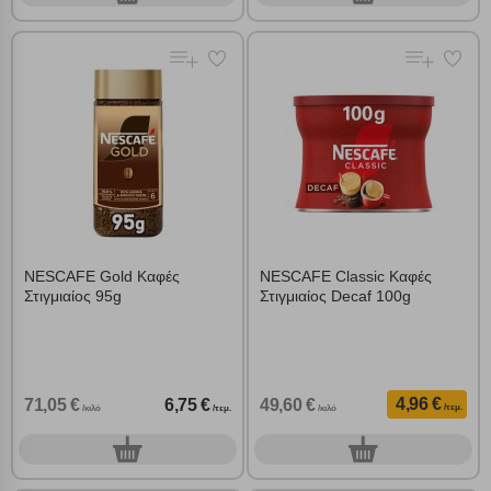
NESCAFE Gold Καφές
NESCAFE Classic Καφές
Στιγμιαίος 95g
Στιγμιαίος Decaf 100g
4,96 €
71,05 €
6,75 €
49,60 €
/τεμ.
/κιλό
/τεμ.
/κιλό
0
0
τεμ.
τεμ.