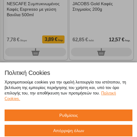
NESCAFE Συμπυκνωμένος
JACOBS Gold Καφές
Καφές Espresso με γεύση
Στιγμιαίος 200g
Βανίλια 500ml
3,89 €
7,78 €
62,85 €
12,57 €
/τεμ.
/λίτρο
/κιλό
/τεμ.
0
0
τεμ.
τεμ.
Πολιτική Cookies
Χρησιμοποιούμε cookies για την ομαλή λειτουργία του ιστότοπου, τη
βελτίωση της εμπειρίας περιήγησης του χρήστη και, υπό τον όρο
επιλογής του, την αποθήκευση των προτιμήσεών του.
Πολιτική
Cookies.
Ρυθμίσεις
Απόρριψη όλων
NESCAFE Organic Καφές
NESCAFE Frappe Ρόφημα