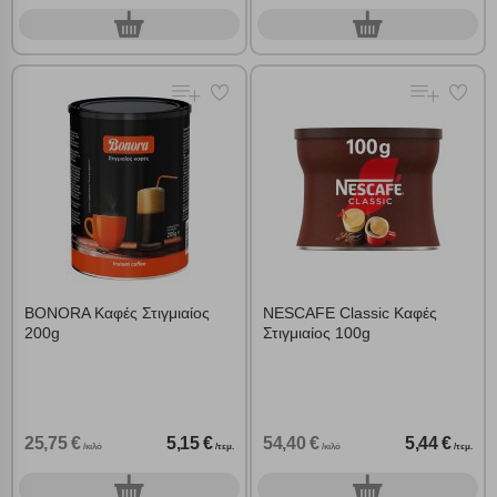
0
0
τεμ.
τεμ.
BONORA Καφές Στιγμιαίος
NESCAFE Classic Καφές
200g
Στιγμιαίος 100g
25,75 €
5,15 €
54,40 €
5,44 €
/κιλό
/τεμ.
/κιλό
/τεμ.
0
0
τεμ.
τεμ.