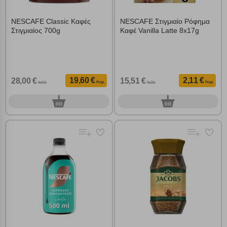
NESCAFE Classic Καφές
NESCAFE Στιγμιαίο Ρόφημα
Στιγμιαίος 700g
Καφέ Vanilla Latte 8x17g
19,60 €
2,11 €
28,00 €
15,51 €
/τεμ.
/τεμ.
/κιλό
/κιλό
0
0
τεμ.
τεμ.