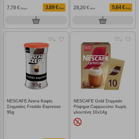
3,89 €
5,64 €
7,78 €
28,20 €
/τεμ.
/τεμ.
/λίτρο
/κιλό
0
0
τεμ.
τεμ.
NESCAFE Azera Καφές
NESCAFE Gold Στιγμιαίο
Στιγμιαίος Freddo Espresso
Ρόφημα Cappuccino Χωρίς
95g
γλουτένη 10x14g