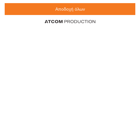
Στιγμιαίος Βιολογικός 95g
Στιγμιαίου Καφέ σε Σέικερ 3g
Αποδοχή όλων
77,05 €
7,32 €
0,48 €
/κιλό
/τεμ.
/τεμ.
0
0
τεμ.
τεμ.
JACOBS Στιγμιαίο Ρόφημα
NESCAFE Classic Καφές
Cappuccino Dubai Chocolate
Στιγμιαίος 2,75kg
Style 8 ροφήματα 120g