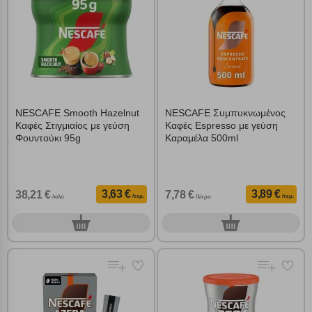
NESCAFE Smooth Hazelnut
NESCAFE Συμπυκνωμένος
Καφές Στιγμιαίος με γεύση
Καφές Espresso με γεύση
Φουντούκι 95g
Καραμέλα 500ml
3,63 €
3,89 €
38,21 €
7,78 €
/τεμ.
/τεμ.
/κιλό
/λίτρο
0
0
τεμ.
τεμ.