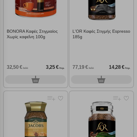
BONORA Καφές Στιγμιαίος
L'OR Καφές Στιγμής Espresso
Χωρίς καφεΐνη 100g
185g
32,50 €
3,25 €
77,19 €
14,28 €
/κιλό
/τεμ.
/κιλό
/τεμ.
0
0
τεμ.
τεμ.