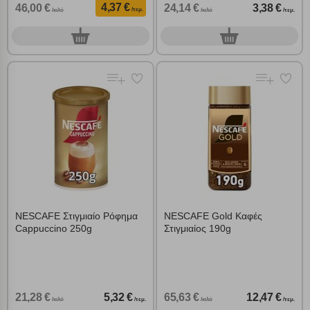
4,37 €
46,00 €
24,14 €
3,38 €
/τεμ.
/κιλό
/κιλό
/τεμ.
0
0
τεμ.
τεμ.
NESCAFE Στιγμιαίο Ρόφημα
NESCAFE Gold Καφές
Cappuccino 250g
Στιγμιαίος 190g
21,28 €
5,32 €
65,63 €
12,47 €
/κιλό
/τεμ.
/κιλό
/τεμ.