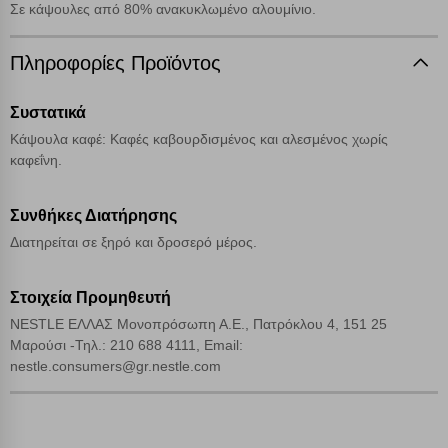
Σε κάψουλες από 80% ανακυκλωμένο αλουμίνιο.
Cookies απόδοσης
Πληροφορίες Προϊόντος
Συστατικά
Απολύτως απαραίτητα cookies
Πάντα Ενεργό
Κάψουλα καφέ: Καφές καβουρδισμένος και αλεσμένος χωρίς
καφεΐνη.
Αποθήκευση ρυθμίσεων
Συνθήκες Διατήρησης
Απόρριψη όλων
Διατηρείται σε ξηρό και δροσερό μέρος.
Αποδοχή όλων
Στοιχεία Προμηθευτή
NESTLE ΕΛΛΑΣ Μονοπρόσωπη Α.Ε., Πατρόκλου 4, 151 25
Μαρούσι -Τηλ.: 210 688 4111, Email:
nestle.consumers@gr.nestle.com