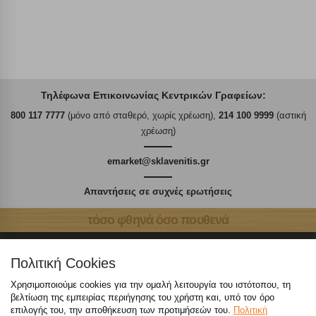
Τηλέφωνα Επικοινωνίας Κεντρικών Γραφείων:
800 117 7777
(μόνο από σταθερό, χωρίς χρέωση),
214 100 9999
(αστική
χρέωση)
emarket@sklavenitis.gr
Απαντήσεις σε συχνές ερωτήσεις
τόσο φθηνά όσο πουθενά
Πολιτική Cookies
Χρησιμοποιούμε cookies για την ομαλή λειτουργία του ιστότοπου, τη
Καταστήματα
βελτίωση της εμπειρίας περιήγησης του χρήστη και, υπό τον όρο
επιλογής του, την αποθήκευση των προτιμήσεών του.
Πολιτική