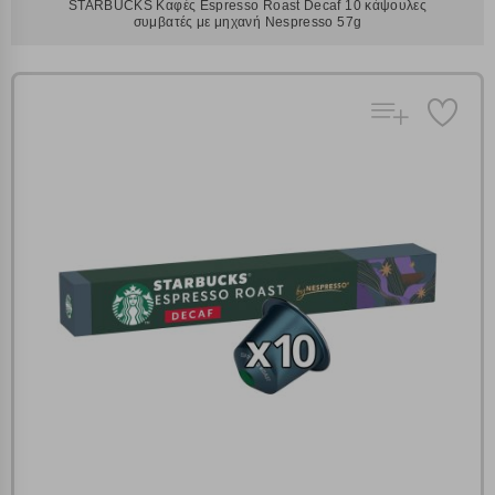
STARBUCKS Καφές Espresso Roast Decaf 10 κάψουλες
συμβατές με μηχανή Nespresso 57g
Πολλαπλή αναζήτηση
Χρησιμοποιήστε τη για πιο γρήγορη αναζήτηση
προϊόντων.
Γράψτε τα προϊόντα που επιθυμείτε, με κόμμα ανάμεσά
τους, και κάντε κλικ στο κουμπί "Αναζήτηση". Θα
Ρυθμίσεις Cookies
εμφανιστούν αποτελέσματα από όλες τις Κατηγορίες και
για κάθε προϊόν.