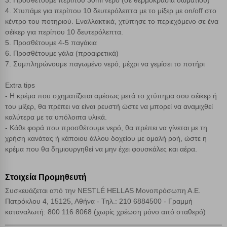
3.
Προσθέτουμε
περίπου 30ml νερό (σε θερμοκρασία δωματίου)
4. Χτυπάμε για περίπου 10 δευτερόλεπτα με το μίξερ με on/off στο
κέντρο του ποτηριού. Εναλλακτικά, χτύπησε το περιεχόμενο σε ένα
σέϊκερ για περίπου 10 δευτερόλεπτα.
5.
Προσθέτουμε
4-5 παγάκια
6.
Προσθέτουμε
γάλα (προαιρετικά)
7.
Συμπληρώνουμε
παγωμένο νερό,
μέχρι να γεμίσει το ποτήρι
Extra tips
- Η κρέμα που σχηματίζεται αμέσως μετά το χτύπημα σου σέϊκερ ή
του μίξερ, θα πρέπει να είναι ρευστή ώστε να μπορεί να αναμιχθεί
καλύτερα με τα υπόλοιπα υλικά.
- Κάθε φορά που προσθέτουμε νερό, θα πρέπει να γίνεται με τη
χρήση κανάτας ή κάποιου άλλου δοχείου με ομαλή ροή, ώστε η
κρέμα που θα δημιουργηθεί να μην έχει φουσκάλες και αέρα.
Στοιχεία Προμηθευτή
Συσκευάζεται από την NESTLÉ HELLAS Μονοπρόσωπη Α.Ε.
Πατρόκλου 4, 15125, Αθήνα - Τηλ.: 210 6884500 - Γραμμή
καταναλωτή: 800 116 8068 (χωρίς χρέωση μόνο από σταθερό)