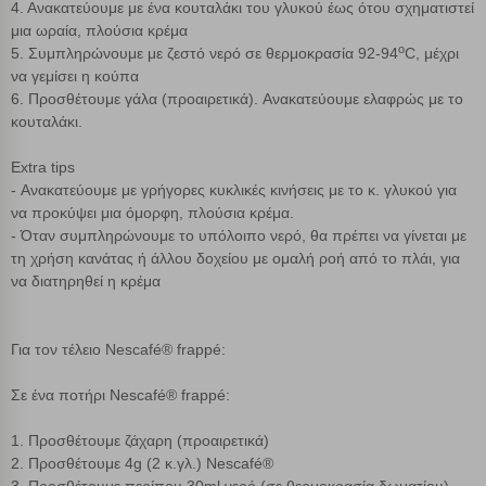
4. Ανακατεύουμε με ένα κουταλάκι του γλυκού έως ότου σχηματιστεί
Cookies στόχευσης
μια ωραία, πλούσια κρέμα
o
5. Συμπληρώνουμε με ζεστό νερό σε θερμοκρασία 92-94
C, μέχρι
να γεμίσει η κούπα
Cookies απόδοσης
6.
Προσθέτουμε
γάλα (προαιρετικά).
Ανακατεύουμε
ελαφρώς με το
κουταλάκι.
Απολύτως απαραίτητα cookies
Πάντα Ενεργό
Extra tips
-
Ανακατεύουμε
με γρήγορες κυκλικές κινήσεις με το κ. γλυκού για
να προκύψει μια όμορφη, πλούσια κρέμα.
Αποθήκευση ρυθμίσεων
- Όταν συμπληρώνουμε το υπόλοιπο νερό, θα πρέπει να γίνεται με
τη χρήση κανάτας ή άλλου δοχείου με ομαλή ροή από το πλάι, για
Απόρριψη όλων
να διατηρηθεί η κρέμα
Αποδοχή όλων
Για τον τέλειο Nescafé® frappé:
Σε
ένα ποτήρι Nescafé® frappé:
1
.
Προσθέτουμε
ζάχαρη (προαιρετικά)
2.
Προσθέτουμε
4g (2 κ.γλ.) Nescafé®