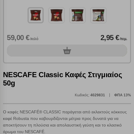
59,00 €
2,95 €
/κιλό
/τεμ.
0
τεμ.
NESCAFE Classic Καφές Στιγμιαίος
50g
Κωδικός:
4029831
ΦΠΑ 13%
Πολλαπλή αναζήτηση
Χρησιμοποιήστε τη για πιο γρήγορη αναζήτηση
Ο καφές NESCAFÉ® CLASSIC παράγεται από εκλεκτούς κόκκους
προϊόντων.
καφέ Robusta που καβουρδίζονται μέτρια προς δυνατά για να
Γράψτε τα προϊόντα που επιθυμείτε, με κόμμα ανάμεσά
τους, και κάντε κλικ στο κουμπί "Αναζήτηση". Θα
αποκτήσουν τη πλούσια και απολαυστική γεύση και το κλασικό
Ρυθμίσεις Cookies
εμφανιστούν αποτελέσματα από όλες τις Κατηγορίες και
άρωμα του
NESCAFÉ.