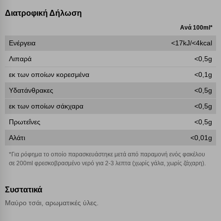
επάνω δεξιά, αφού ενημερωθείτε σχετικά. Ωστόσο θα πρέπει να
γνωρίζετε ότι αποκλεισμός ορισμένων κατηγοριών αρχείων cookies,
Διατροφική Δήλωση
μπορεί να επηρεάσει την εμπειρία της περιήγησής σας ή/και της
Ανά 100ml*
χρήσης των υπηρεσιών μας.
Δείτε περισσότερα
Ενέργεια
<17kJ/<4kcal
Λειτουργικά cookies
Λιπαρά
<0,5g
εκ των οποίων κορεσμένα
<0,1g
Cookies στόχευσης
Υδατάνθρακες
<0,5g
εκ των οποίων σάκχαρα
<0,5g
Cookies απόδοσης
Πρωτεΐνες
<0,5g
Αλάτι
<0,01g
Απολύτως απαραίτητα cookies
Πάντα Ενεργό
*Για ρόφημα το οποίο παρασκευάστηκε μετά από παραμονή ενός φακέλου
σε 200ml φρεσκοβρασμένο νερό για 2-3 λεπτα (χωρίς γάλα, χωρίς ζάχαρη).
Αποθήκευση ρυθμίσεων
Συστατικά
Απόρριψη όλων
Μαύρο τσάι, αρωματικές ύλες.