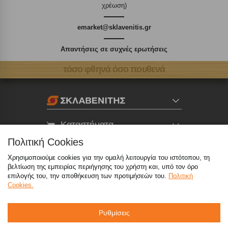
χρέωση)
emarket@sklavenitis.gr
Απαντήσεις σε συχνές ερωτήσεις
τόσο φθηνά όσο πουθενά
Καταστήματα
Πολιτική Cookies
eMarket
Χρησιμοποιούμε cookies για την ομαλή λειτουργία του ιστότοπου, τη
βελτίωση της εμπειρίας περιήγησης του χρήστη και, υπό τον όρο
επιλογής του, την αποθήκευση των προτιμήσεών του.
Πολιτική
800 117 7777
(μόνο από σταθερό, χωρίς χρέωση)
,
Cookies.
214 100 9999
(αστική χρέωση)
Ρυθμίσεις
info@sklavenitis.gr