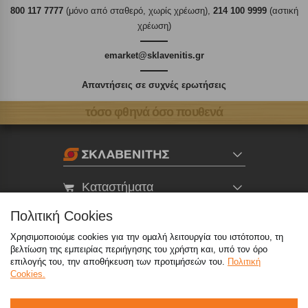
800 117 7777
(μόνο από σταθερό, χωρίς χρέωση),
214 100 9999
(αστική
χρέωση)
emarket@sklavenitis.gr
Απαντήσεις σε συχνές ερωτήσεις
τόσο φθηνά όσο πουθενά
Καταστήματα
Πολιτική Cookies
eMarket
Χρησιμοποιούμε cookies για την ομαλή λειτουργία του ιστότοπου, τη
βελτίωση της εμπειρίας περιήγησης του χρήστη και, υπό τον όρο
επιλογής του, την αποθήκευση των προτιμήσεών του.
Πολιτική
800 117 7777
(μόνο από σταθερό, χωρίς χρέωση)
,
Cookies.
214 100 9999
(αστική χρέωση)
info@sklavenitis.gr