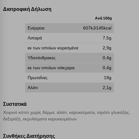
επιλέξετε τις λοιπές κατηγορίες κάνοντας κλικ στο σχετικό κουμπί
επάνω δεξιά, αφού ενημερωθείτε σχετικά. Ωστόσο θα πρέπει να
Διατροφική Δήλωση
γνωρίζετε ότι αποκλεισμός ορισμένων κατηγοριών αρχείων cookies,
μπορεί να επηρεάσει την εμπειρία της περιήγησής σας ή/και της
Ανά 100g
χρήσης των υπηρεσιών μας.
Δείτε περισσότερα
Ενέργεια
607kJ/145kcal
Λιπαρά
7,5g
Λειτουργικά cookies
εκ των οποίων κορεσμένα
2,9g
Υδατάνθρακες
0,4g
Cookies στόχευσης
εκ των οποίων σάκχαρα
0,4g
Πρωτεΐνες
19g
Cookies απόδοσης
Αλάτι
2,1g
Απολύτως απαραίτητα cookies
Πάντα Ενεργό
Συστατικά
Χοιρινό κότσι χωρίς δέρμα, αλάτι, καρυκεύματα, σιρόπι γλυκόζης,
Αποθήκευση ρυθμίσεων
δεξτρόζη, εκχυλίσματα καρυκευμάτων.
Απόρριψη όλων
Συνθήκες Διατήρησης