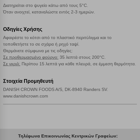
Διατηρείται στο ψυγείο κάτω από τους 5°C.
Αποδοχή όλων
Όταν ανοιχτεί, καταναλώστε εντός 2-3 ημερών.
Οδηγίες Χρήσης
Αφαιρέστε το κότσι από το πλαστικό περιτύλιγμα και το
τοποθετήστε το σε σχάρα ή ρηχό ταψί.
Θερμάνετε σύμφωνα με τις οδηγίες:
Σε προθερμασμένο φούρνο:
35 λεπτά στους 200°C.
Σε γκριλ:
Περίπου 15 λεπτά για κάθε πλευρά, σε έμμεση θερμότητα.
Στοιχεία Προμηθευτή
DANISH CROWN FOODS A/S, DK-8940 Randers SV.
www.danishcrown.com
Τηλέφωνα Επικοινωνίας Κεντρικών Γραφείων: