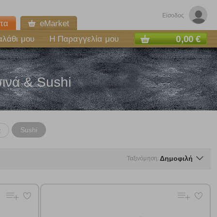
Είσοδος
τα
eMarket
0,00 €
αλάθι μου
Η Παραγγελία μου
ινά & Sushi
Sushi
ά
Δημοφιλή
Ταξινόμηση:
ε