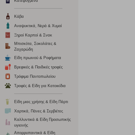
Κατεψυγμένα
το πρόγραμμα περιήγησης και τη συσκευή σας. Αν δεν επιλ
Κάβα
Cookies απόδοσης
Αναψυκτικά, Νερά & Χυμοί
Η συγκεκριμένη κατηγορία cookies μας δίνει τη δυνατότη
Ξηροί Καρποί & Σνακ
να γνωρίζουμε ποιες σελίδες είναι περισσότερο, ή λιγότ
Μπισκότα, Σοκολάτες &
τα cookies είναι συγκεντρωτικές και, συνεπώς, ανώνυμες.
Ζαχαρώδη
Είδη πρωινού & Ροφήματα
Απολύτως απαραίτητα cookies
Βρεφικές & Παιδικές τροφές
Η συγκεκριμένη κατηγορία cookies είναι απαραίτητη για 
Τρόφιμα Παντοπωλείου
αποκλείει ή να σας ειδοποιεί σχετικά με αυτά τα cookies
Τροφές & Είδη για Κατοικίδια
Είδη μιας χρήσης & Είδη Πάρτι
Χαρτικά, Πάνες & Σερβιέτες
Καλλυντικά & Είδη Προσωπικής
υγιεινής
Απορρυπαντικά & Είδη