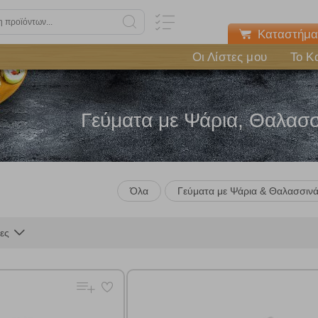
Καταστήμα
Οι Λίστες μου
Το Κ
Γεύματα με Ψάρια, Θαλασσ
Όλα
Γεύματα με Ψάρια & Θαλασσιν
Πολλαπλή αναζήτηση
ες
Χρησιμοποιήστε τη για πιο γρήγορη αναζήτηση προϊόντων.
Γράψτε τα προϊόντα που επιθυμείτε, με κόμμα ανάμεσά τους, και κάντ
κλικ στο κουμπί "Αναζήτηση". Θα εμφανιστούν αποτελέσματα από
όλες τις Κατηγορίες και για κάθε προϊόν.
 Cookies