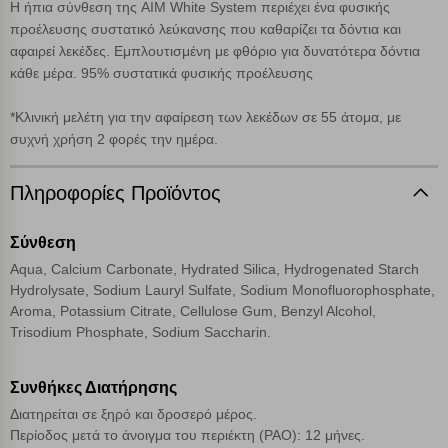
απολύτως απαραίτητων cookies για την ομαλή λειτουργία του
Η ήπια σύνθεση της AIM White System περιέχει ένα φυσικής
ιστότοπου είναι η μόνη ενεργοποιημένη. Έχετε τη δυνατότητα να
προέλευσης συστατικό λεύκανσης που καθαρίζει τα δόντια και
επιλέξετε τις λοιπές κατηγορίες κάνοντας κλικ στο σχετικό κουμπί
αφαιρεί λεκέδες. Εμπλουτισμένη με φθόριο για δυνατότερα δόντια
επάνω δεξιά, αφού ενημερωθείτε σχετικά. Ωστόσο θα πρέπει να
κάθε μέρα. 95% συστατικά φυσικής προέλευσης
γνωρίζετε ότι αποκλεισμός ορισμένων κατηγοριών αρχείων cookies,
μπορεί να επηρεάσει την εμπειρία της περιήγησής σας ή/και της
χρήσης των υπηρεσιών μας.
Δείτε περισσότερα
*Κλινική μελέτη για την αφαίρεση των λεκέδων σε 55 άτομα, με
συχνή χρήση 2 φορές την ημέρα.
Λειτουργικά cookies
Πληροφορίες Προϊόντος
Cookies στόχευσης
Σύνθεση
Aqua, Calcium Carbonate, Hydrated Silica, Hydrogenated Starch
Cookies απόδοσης
Hydrolysate, Sodium Lauryl Sulfate, Sodium Monofluorophosphate,
Aroma, Potassium Citrate, Cellulose Gum, Benzyl Alcohol,
Trisodium Phosphate, Sodium Saccharin.
Απολύτως απαραίτητα cookies
Πάντα Ενεργό
Συνθήκες Διατήρησης
Αποθήκευση ρυθμίσεων
Διατηρείται σε ξηρό και δροσερό μέρος.
Περίοδος μετά το άνοιγμα του περιέκτη (PAO): 12 μήνες.