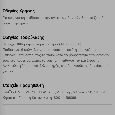
Απόρριψη όλων
Οδηγίες Χρήσης
Αποδοχή όλων
Για ευεργετική επίδραση στην υγεία των δοντιών βουρτσίζετε 2
φορές την ημέρα.
Οδηγίες Προφύλαξης
Περιέχει: Φθοροφωσφορικό νάτριο (1450 ppm F).
Παιδιά έως 6 ετών: Να χρησιμοποιείτε ποσότητα μεγέθους
μπιζελιού επιβλέποντας το παιδί κατά το βούρτσισμα των δοντιών
του, έτσι ώστε να ελαχιστοποιείται η πιθανότητα κατάποσης.
Αν ληφθεί φθόριο από άλλες πηγές, συμβουλευθείτε οδοντίατρο ή
γιατρό.
Στοιχεία Προμηθευτή
ΕΛΑΪΣ- UNILEVER HELLAS A.E., Λ. Κύμης & Σενέκα 10, 145 64
Κηφισιά - Γραμμή Καταναλωτή: 800 11 99099