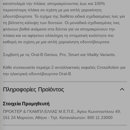
καταπολεμά την πλάκα, απομακρύνοντας έως και 100%
Cookies στόχευσης
περισσότερη πλάκα σε σχέση με μια απλή χειροκίνητη
οδοντόβουρτσα. Το σχήμα της διαθέτει ειδικά σχεδιασμένες ίνες για
Cookies απόδοσης
τη βέλτιστη κάλυψη των δοντιών. Οι μοναδικά σχεδιασμένες ίνες
φτάνουν βαθιά ανάμεσα στα δόντια για να απομακρύνουν την
πλάκα και να αφήσουν ολόκληρη τη στοματική κοιλότητα πιο
Απολύτως απαραίτητα cookies
Πάντα Ενεργό
καθαρή σε σχέση με μια απλή χειροκίνητη οδοντόβουρτσα.
Συμβατή με τις Oral-B Genius, Pro, Smart και Vitality Variants.
Αποθήκευση ρυθμίσεων
Κάθε συσκευασία περιέχει 2 ανταλλακτικές κεφαλές CrossAction για
Απόρριψη όλων
την ηλεκτρική οδοντόβουρτσα Oral-B.
Αποδοχή όλων
Πληροφορίες Προϊόντος
Στοιχεία Προμηθευτή
ΠΡΟΚΤΕΡ & ΓΚΑΜΠΛ ΕΛΛΑΣ Μ.Ε.Π.Ε., Αγίου Κωνσταντίνου 49,
151 24 Μαρούσι, Αθήνα - Τηλ. Kαταναλωτών: 800 11 23000