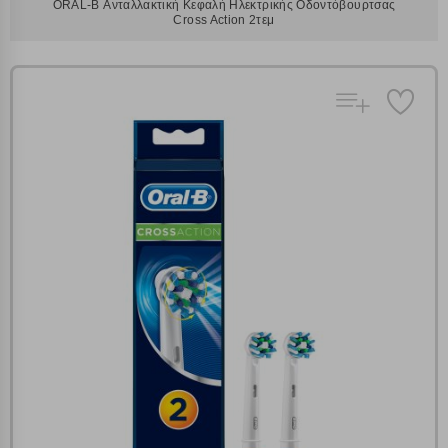
ORAL-B Ανταλλακτική Κεφαλή Ηλεκτρικής Οδοντόβουρτσας
Cross Action 2τεμ
Πολλαπλή αναζήτηση
Χρησιμοποιήστε τη για πιο γρήγορη αναζήτηση
προϊόντων.
Γράψτε τα προϊόντα που επιθυμείτε, με κόμμα ανάμεσά
τους, και κάντε κλικ στο κουμπί "Αναζήτηση". Θα
Ρυθμίσεις Cookies
εμφανιστούν αποτελέσματα από όλες τις Κατηγορίες και
για κάθε προϊόν.