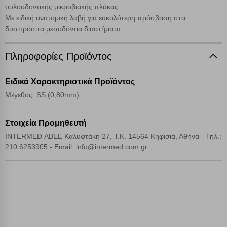
ουλοοδοντικής μικροβιακής πλάκας.
Cookies απόδοσης
Με ειδική ανατομική λαβή για ευκολότερη πρόσβαση στα
δυσπρόσιτα μεσοδόντια διαστήματα.
Απολύτως απαραίτητα cookies
Πάντα Ενεργό
Πληροφορίες Προϊόντος
Αποθήκευση ρυθμίσεων
Ειδικά Χαρακτηριστικά Προϊόντος
Μέγεθος: SS (0,80mm)
Απόρριψη όλων
Αποδοχή όλων
Στοιχεία Προμηθευτή
INTERMED ΑΒΕΕ Καλυφτάκη 27, Τ.Κ. 14564 Κηφισιά, Αθήνα - Τηλ.:
210 6253905 - Email: info@intermed.com.gr