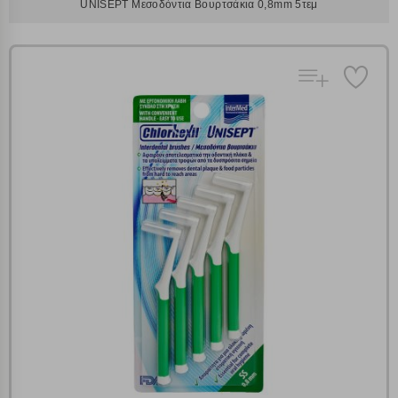
UNISEPT Μεσοδόντια Βουρτσάκια 0,8mm 5τεμ
Πολλαπλή αναζήτηση
Χρησιμοποιήστε τη για πιο γρήγορη αναζήτηση
προϊόντων.
Γράψτε τα προϊόντα που επιθυμείτε, με κόμμα ανάμεσά
τους, και κάντε κλικ στο κουμπί "Αναζήτηση". Θα
Ρυθμίσεις Cookies
εμφανιστούν αποτελέσματα από όλες τις Κατηγορίες και
για κάθε προϊόν.
Ενημέρωση