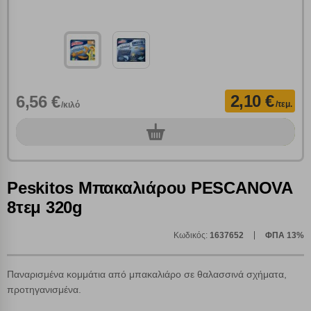
2,10 €
6,56 €
/τεμ.
/κιλό
0
τεμ.
Peskitos Μπακαλιάρου PESCANOVA
Πολλαπλή αναζήτηση
8τεμ 320g
Χρησιμοποιήστε τη για πιο γρήγορη αναζήτηση
προϊόντων.
Γράψτε τα προϊόντα που επιθυμείτε, με κόμμα ανάμεσά
Κωδικός:
1637652
ΦΠΑ 13%
τους, και κάντε κλικ στο κουμπί "Αναζήτηση". Θα
Ρυθμίσεις Cookies
εμφανιστούν αποτελέσματα από όλες τις Κατηγορίες και
για κάθε προϊόν.
Παναρισμένα κομμάτια από μπακαλιάρο σε θαλασσινά σχήματα,
Ενημέρωση
προτηγανισμένα.