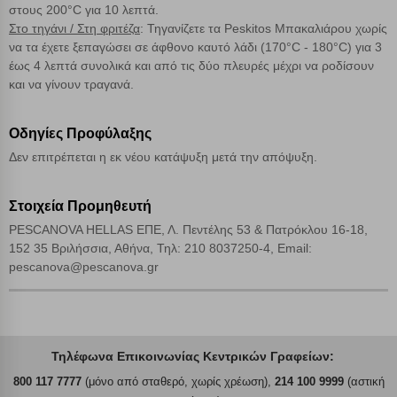
στους 200°C για 10 λεπτά.
Στο τηγάνι / Στη φριτέζα
: Τηγανίζετε τα Peskitos Μπακαλιάρου χωρίς
να τα έχετε ξεπαγώσει σε άφθονο καυτό λάδι (170°C - 180°C) για 3
έως 4 λεπτά συνολικά και από τις δύο πλευρές μέχρι να ροδίσουν
και να γίνουν τραγανά.
Οδηγίες Προφύλαξης
Δεν επιτρέπεται η εκ νέου κατάψυξη μετά την απόψυξη.
Στοιχεία Προμηθευτή
PESCANOVA HELLAS ΕΠΕ, Λ. Πεντέλης 53 & Πατρόκλου 16-18,
152 35 Βριλήσσια, Αθήνα, Τηλ: 210 8037250-4, Email:
pescanova@pescanova.gr
Τηλέφωνα Επικοινωνίας Κεντρικών Γραφείων:
800 117 7777
(μόνο από σταθερό, χωρίς χρέωση),
214 100 9999
(αστική