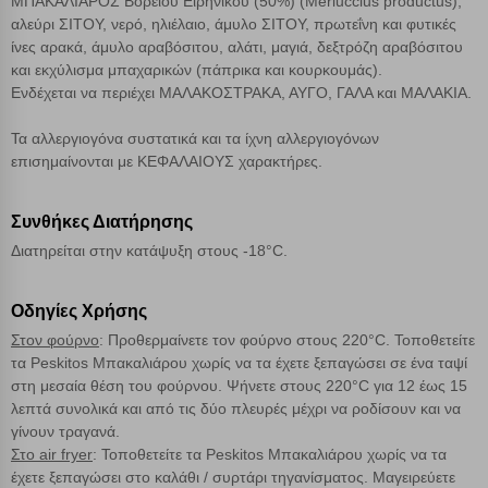
ΜΠΑΚΑΛΙΑΡΟΣ Βορείου Ειρηνικού (50%) (Merluccius productus),
αλεύρι ΣΙΤΟΥ, νερό, ηλιέλαιο, άμυλο ΣΙΤΟΥ, πρωτεΐνη και φυτικές
Cookies απόδοσης
ίνες αρακά, άμυλο αραβόσιτου, αλάτι, μαγιά, δεξτρόζη αραβόσιτου
και εκχύλισμα μπαχαρικών (πάπρικα και κουρκουμάς).
Απολύτως απαραίτητα cookies
Πάντα Ενεργό
Ενδέχεται να περιέχει ΜΑΛΑΚΟΣΤΡΑΚΑ, ΑΥΓΟ, ΓΑΛΑ και ΜΑΛΑΚΙΑ.
Τα αλλεργιογόνα συστατικά και τα ίχνη αλλεργιογόνων
Αποθήκευση ρυθμίσεων
επισημαίνονται με ΚΕΦΑΛΑΙΟΥΣ χαρακτήρες.
Απόρριψη όλων
Συνθήκες Διατήρησης
Διατηρείται στην κατάψυξη στους -18°C.
Αποδοχή όλων
Οδηγίες Χρήσης
Στον φούρνο
: Προθερμαίνετε τον φούρνο στους 220°C. Τοποθετείτε
τα Peskitos Μπακαλιάρου χωρίς να τα έχετε ξεπαγώσει σε ένα ταψί
στη μεσαία θέση του φούρνου. Ψήνετε στους 220°C για 12 έως 15
λεπτά συνολικά και από τις δύο πλευρές μέχρι να ροδίσουν και να
γίνουν τραγανά.
Στο air fryer
: Τοποθετείτε τα Peskitos Μπακαλιάρου χωρίς να τα
έχετε ξεπαγώσει στο καλάθι / συρτάρι τηγανίσματος. Μαγειρεύετε