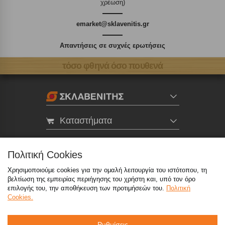
χρέωση)
emarket@sklavenitis.gr
Απαντήσεις σε συχνές ερωτήσεις
τόσο φθηνά όσο πουθενά
Καταστήματα
eMarket
Πολιτική Cookies
Χρησιμοποιούμε cookies για την ομαλή λειτουργία του ιστότοπου, τη
800 117 7777
(μόνο από σταθερό, χωρίς χρέωση)
,
βελτίωση της εμπειρίας περιήγησης του χρήστη και, υπό τον όρο
214 100 9999
(αστική χρέωση)
επιλογής του, την αποθήκευση των προτιμήσεών του.
Πολιτική
Cookies.
info@sklavenitis.gr
Ρυθμίσεις