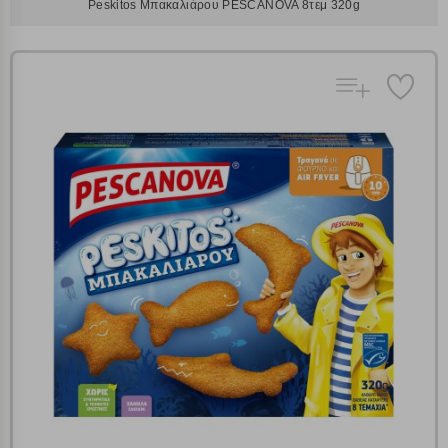
Peskitos Μπακαλιάρου PESCANOVA 8τεμ 320g