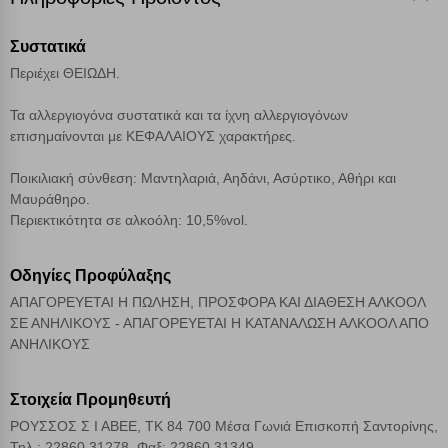
Cookies στόχευσης
Συστατικά
Περιέχει ΘΕΙΩΔΗ.
Cookies απόδοσης
Τα αλλεργιογόνα συστατικά και τα ίχνη αλλεργιογόνων
επισημαίνονται με ΚΕΦΑΛΑΙΟΥΣ χαρακτήρες.
Απολύτως απαραίτητα cookies
Πάντα Ενεργό
Ποικιλιακή σύνθεση: Μαντηλαριά, Αηδάνι, Ασύρτικο, Αθήρι και
Μαυράθηρο.
Αποθήκευση ρυθμίσεων
Περιεκτικότητα σε αλκοόλη: 10,5%vol.
Απόρριψη όλων
Οδηγίες Προφύλαξης
ΑΠΑΓΟΡΕΥΕΤΑΙ Η ΠΩΛΗΣΗ, ΠΡΟΣΦΟΡΑ ΚΑΙ ΔΙΑΘΕΣΗ ΑΛΚΟΟΛ
Αποδοχή όλων
ΣΕ ΑΝΗΛΙΚΟΥΣ - ΑΠΑΓΟΡΕΥΕΤΑΙ Η ΚΑΤΑΝΑΛΩΣΗ ΑΛΚΟΟΛ ΑΠΟ
ΑΝΗΛΙΚΟΥΣ
Στοιχεία Προμηθευτή
ΡΟΥΣΣΟΣ Σ Ι ΑΒΕΕ, ΤΚ 84 700 Μέσα Γωνιά Επισκοπή Σαντορίνης,
Τηλ.: 22860 31278, Φαξ: 22860 31349.