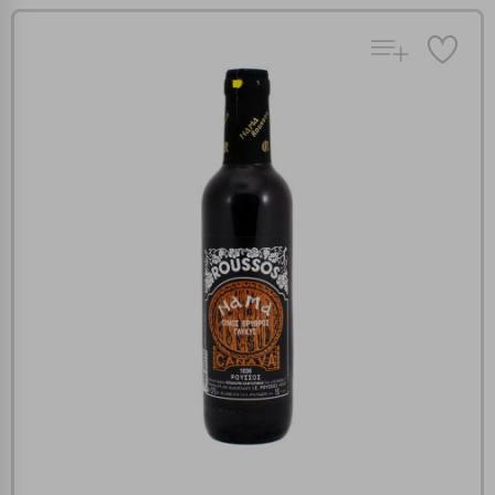
Πολλαπλή αναζήτηση
Χρησιμοποιήστε τη για πιο γρήγορη αναζήτηση
προϊόντων.
Γράψτε τα προϊόντα που επιθυμείτε, με κόμμα ανάμεσά
τους, και κάντε κλικ στο κουμπί "Αναζήτηση". Θα
Ρυθμίσεις Cookies
εμφανιστούν αποτελέσματα από όλες τις Κατηγορίες και