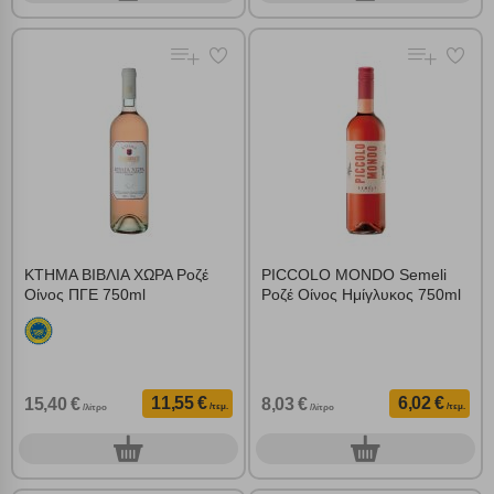
επιλέξετε τις λοιπές κατηγορίες κάνοντας κλικ στο σχετικό κουμπί
επάνω δεξιά, αφού ενημερωθείτε σχετικά. Ωστόσο θα πρέπει να
γνωρίζετε ότι αποκλεισμός ορισμένων κατηγοριών αρχείων cookies,
μπορεί να επηρεάσει την εμπειρία της περιήγησής σας ή/και της
χρήσης των υπηρεσιών μας.
Δείτε περισσότερα
Λειτουργικά cookies
Cookies στόχευσης
ΚΤΗΜΑ ΒΙΒΛΙΑ ΧΩΡΑ Ροζέ
PICCOLO MONDO Semeli
Cookies απόδοσης
Οίνος ΠΓΕ 750ml
Ροζέ Οίνος Ημίγλυκος 750ml
Απολύτως απαραίτητα cookies
Πάντα Ενεργό
11,55 €
6,02 €
15,40 €
8,03 €
/τεμ.
/τεμ.
/λίτρο
/λίτρο
Αποθήκευση ρυθμίσεων
0
0
τεμ.
τεμ.
Απόρριψη όλων