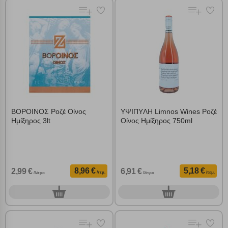
Αποδοχή όλων
ΒΟΡΟΙΝΟΣ Ροζέ Οίνος
ΥΨΙΠYΛΗ Limnos Wines Ροζέ
Ημίξηρος 3lt
Οίνος Ημίξηρος 750ml
8,96 €
5,18 €
2,99 €
6,91 €
/τεμ.
/τεμ.
/λίτρο
/λίτρο
0
0
τεμ.
τεμ.