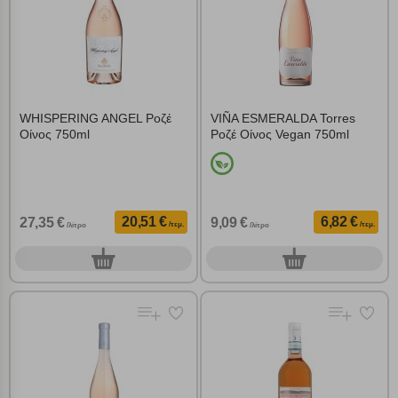
WHISPERING ANGEL Ροζέ
VIÑA ESMERALDA Torres
Οίνος 750ml
Ροζέ Οίνος Vegan 750ml
20,51 €
6,82 €
27,35 €
9,09 €
/τεμ.
/τεμ.
/λίτρο
/λίτρο
0
0
τεμ.
τεμ.