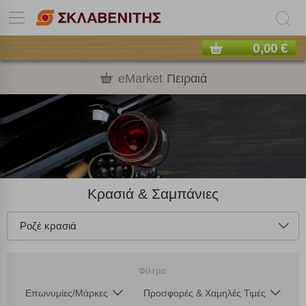
0,00 €
eMarket
Πειραιά
Κρασιά & Σαμπάνιες
Ροζέ κρασιά
Φίλτρα:
Επωνυμίες/Μάρκες
Προσφορές & Χαμηλές Τιμές