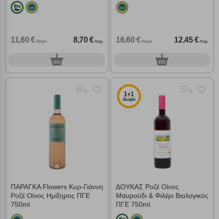
11,60 €
8,70 €
16,60 €
12,45 €
/λίτρο
/τεμ.
/λίτρο
/τεμ.
0
0
τεμ.
τεμ.
1+1
Δώρο
ΠΑΡΑΓΚΑ Flowers Κυρ-Γιάννη
ΔΟΥΚΑΣ Ροζέ Οίνος
Ροζέ Οίνος Ημίξηρος ΠΓΕ
Μαυρούδι & Φιλέρι Βιολογικός
750ml
ΠΓΕ 750ml