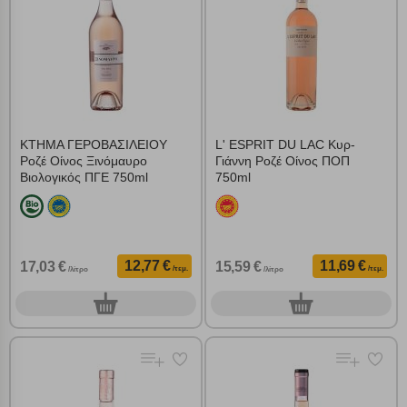
ΚΤΗΜΑ ΓΕΡΟΒΑΣΙΛΕΙΟΥ
L' ESPRIT DU LAC Κυρ-
Ροζέ Οίνος Ξινόμαυρο
Γιάννη Ροζέ Οίνος ΠΟΠ
Βιολογικός ΠΓΕ 750ml
750ml
12,77 €
11,69 €
17,03 €
15,59 €
/τεμ.
/τεμ.
/λίτρο
/λίτρο
0
0
τεμ.
τεμ.