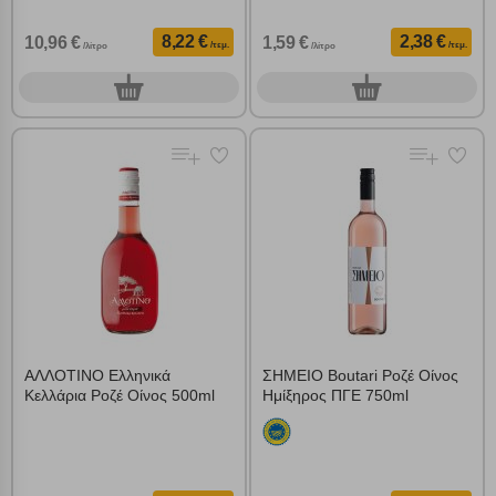
8,22 €
2,38 €
10,96 €
1,59 €
/τεμ.
/τεμ.
/λίτρο
/λίτρο
0
0
τεμ.
τεμ.
ΑΛΛΟΤΙΝΟ Ελληνικά
ΣΗΜΕΙΟ Boutari Ροζέ Οίνος
Κελλάρια Ροζέ Οίνος 500ml
Ημίξηρος ΠΓΕ 750ml