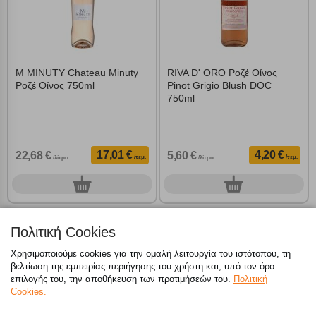
M MINUTY Chateau Minuty
RIVA D' ORO Ροζέ Οίνος
Ροζέ Οίνος 750ml
Pinot Grigio Blush DOC
750ml
17,01 €
4,20 €
22,68 €
5,60 €
/τεμ.
/τεμ.
/λίτρο
/λίτρο
0
0
τεμ.
τεμ.
26 από τα 26 προϊόντα
Πολιτική Cookies
Χρησιμοποιούμε cookies για την ομαλή λειτουργία του ιστότοπου, τη
βελτίωση της εμπειρίας περιήγησης του χρήστη και, υπό τον όρο
Τηλέφωνα Επικοινωνίας Κεντρικών Γραφείων:
επιλογής του, την αποθήκευση των προτιμήσεών του.
Πολιτική
Cookies.
800 117 7777
(μόνο από σταθερό, χωρίς χρέωση),
214 100 9999
(αστική
χρέωση)