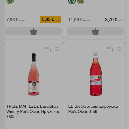
5,95 €
7,93 €
11,60 €
8,70 €
/τεμ.
/λίτρο
/λίτρο
/τεμ.
0
0
τεμ.
τεμ.
ΤΡΕΙΣ ΜΑΓΙΣΣΕΣ Barafakas
ΕΒΙΒΑ Οινοποιία Ζαρογκίκα
Winery Ροζέ Οίνος Ημίγλυκος
Ροζέ Οίνος 1,5lt
750ml