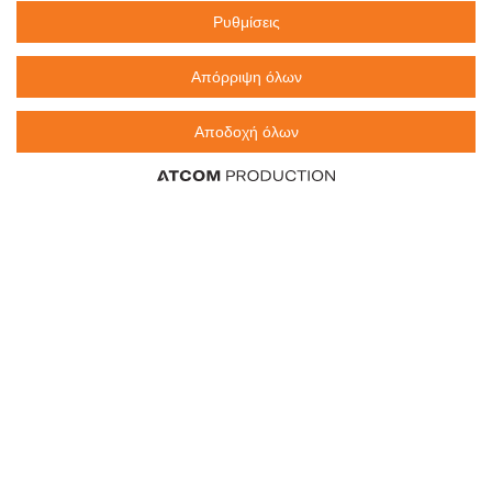
Ρυθμίσεις
emarket@sklavenitis.gr
Απόρριψη όλων
Απαντήσεις σε συχνές ερωτήσεις
τόσο φθηνά όσο πουθενά
Αποδοχή όλων
Καταστήματα
eMarket
800 117 7777
(μόνο από σταθερό, χωρίς χρέωση)
,
214 100 9999
(αστική χρέωση)
info@sklavenitis.gr