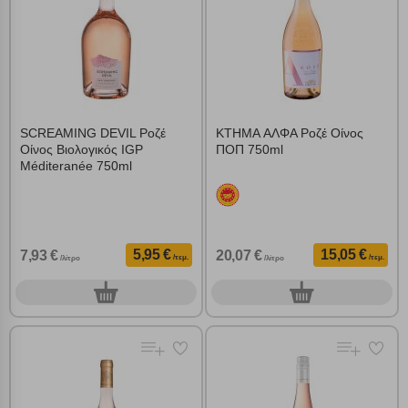
SCREAMING DEVIL Ροζέ
KTHMA ΑΛΦΑ Ροζέ Οίνος
Οίνος Βιολογικός IGP
ΠΟΠ 750ml
Méditeranée 750ml
5,95 €
15,05 €
7,93 €
20,07 €
/τεμ.
/τεμ.
/λίτρο
/λίτρο
0
0
τεμ.
τεμ.