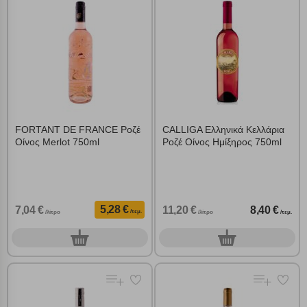
FORTANT DE FRANCE Ροζέ
CALLIGA Ελληνικά Κελλάρια
Οίνος Merlot 750ml
Ροζέ Οίνος Ημίξηρος 750ml
5,28 €
7,04 €
11,20 €
8,40 €
/τεμ.
/λίτρο
/λίτρο
/τεμ.
0
0
τεμ.
τεμ.