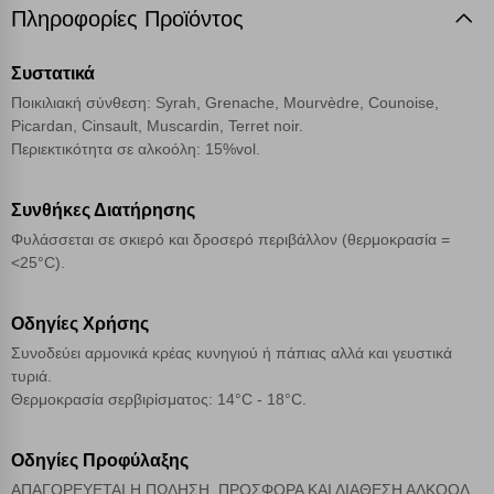
χρήσης των υπηρεσιών μας.
Δείτε περισσότερα
Πληροφορίες Προϊόντος
Λειτουργικά cookies
Συστατικά
Ποικιλιακή σύνθεση:
Syrah, Grenache, Mourvèdre, Counoise,
Picardan, Cinsault, Muscardin, Terret noir
.
Cookies στόχευσης
Περιεκτικότητα σε αλκοόλη: 15%vol.
Cookies απόδοσης
Συνθήκες Διατήρησης
Φυλάσσεται σε σκιερό και δροσερό περιβάλλον (θερμοκρασία =
Απολύτως απαραίτητα cookies
Πάντα Ενεργό
<25°C).
Οδηγίες Χρήσης
Αποθήκευση ρυθμίσεων
Συνοδεύει αρμονικά κρέας κυνηγιού ή πάπιας αλλά και γευστικά
τυριά.
Απόρριψη όλων
Θερμοκρασία σερβιρίσματος: 14°C - 18°C.
Αποδοχή όλων
Οδηγίες Προφύλαξης
ΑΠΑΓΟΡΕΥΕΤΑΙ Η ΠΩΛΗΣΗ, ΠΡΟΣΦΟΡΑ ΚΑΙ ΔΙΑΘΕΣΗ ΑΛΚΟΟΛ