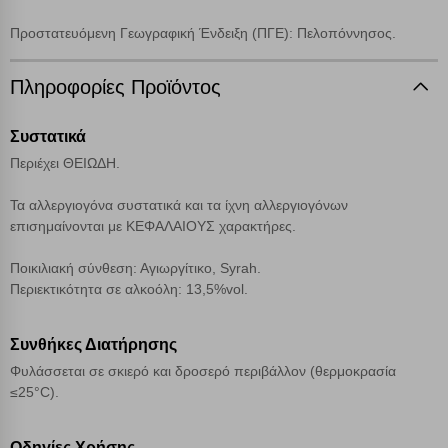
επιλέξετε τις λοιπές κατηγορίες κάνοντας κλικ στο σχετικό κουμπί
επάνω δεξιά, αφού ενημερωθείτε σχετικά. Ωστόσο θα πρέπει να
Προστατευόμενη Γεωγραφική Ένδειξη (ΠΓΕ): Πελοπόννησος.
γνωρίζετε ότι αποκλεισμός ορισμένων κατηγοριών αρχείων cookies,
μπορεί να επηρεάσει την εμπειρία της περιήγησής σας ή/και της
χρήσης των υπηρεσιών μας.
Δείτε περισσότερα
Πληροφορίες Προϊόντος
Συστατικά
Λειτουργικά cookies
Περιέχει ΘΕΙΩΔΗ.
Cookies στόχευσης
Τα αλλεργιογόνα συστατικά και τα ίχνη αλλεργιογόνων
επισημαίνονται με ΚΕΦΑΛΑΙΟΥΣ χαρακτήρες.
Cookies απόδοσης
Ποικιλιακή σύνθεση: Αγιωργίτικο, Syrah.
Περιεκτικότητα σε αλκοόλη: 13,5%vol.
Απολύτως απαραίτητα cookies
Πάντα Ενεργό
Συνθήκες Διατήρησης
Φυλάσσεται σε σκιερό και δροσερό περιβάλλον (θερμοκρασία
Αποθήκευση ρυθμίσεων
≤25°C).
Απόρριψη όλων
Οδηγίες Χρήσης