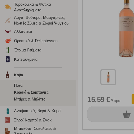
Τυροκομικά & Φυτικά
Αναπληρώματα
Ρυθμίσεις
Αυγά, Βούτυρα, Μαργαρίνες,
Νωπές Ζύμες & Ζωμοί Ψυγείου
Αλλαντικά
Ενημέρωση
Ορεκτικά & Delicatessen
Έτοιμα Γεύματα
Κατά την απλή περιήγηση ή/και χρήση του ιστότοπου συλλέ
περιέχουν προσωποποιημένα χαρακτηριστικά που υποδεικνύ
Κατεψυγμένα
υπολογιστή ή την ηλεκτρονική συσκευή σας, προσθέτοντας λε
σας. Η κατηγορία των απολύτως απαραίτητων cookies για την 
Κάβα
σχετικό κουμπί επάνω δεξιά, αφού ενημερωθείτε σχετικά. Ωσ
σας ή/και της χρήσης των υπηρεσιών μας.
Δείτε περισσότερα
Ποτά
Κρασιά & Σαμπάνιες
15,59 €
Μπίρες & Μηλίτες
Λειτουργικά cookies
/λίτρο
Αναψυκτικά, Νερά & Χυμοί
Τα λειτουργικά cookies επιτρέπουν την παροχή βελτιωμέν
0
τεμ.
οποίων τις υπηρεσίες έχουμε επιλέξει. Αν δεν επιτρέψετε 
Ξηροί Καρποί & Σνακ
Μπισκότα, Σοκολάτες &