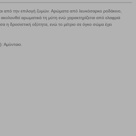
ε
ι από την επιλογή ζυμών. Αρώματα από λευκόσαρκο ροδάκινο,
 ακολουθεί αρωματικά τη μύτη ενώ χαρακτηρίζεται από ελαφριά
σα η δροσιστική οξύτητα, ενώ το μέτριο σε όγκο σώμα έχει
: Αμύνταιο.
ήγησή σας, οι οποίες είναι μη εξατομικευμένες και σπάνια
ία, μέσω του προγράμματος περιήγησης εγκαθίστανται στον
ή, εφ΄ όσον το επιλέξετε, απομνημονεύοντας τις προτιμήσεις
τότητα να επιλέξετε τις λοιπές κατηγορίες κάνοντας κλικ στο
ν cookies, μπορεί να επηρεάσει την εμπειρία της περιήγησής
να ορισθούν από εμάς ή /και από τρίτους παρόχους, των
ειτουργίες ενδέχεται να μην λειτουργούν σωστά.