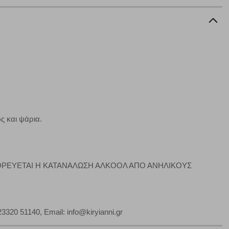
α επιλέξετε, μπορεί να χρησιμοποιηθούν από τους ανωτέρω
στόχευσης λειτουργούν αναγνωρίζοντας με μοναδικό τρόπο
αφημίσεις μας σε διαφορετικούς ιστότοπους.
μπορούμε να βελτιώσουμε την απόδοσή του. Μας βοηθούν
 παραμονής του. Οι πληροφορίες που συλλέγονται από αυτά
ζουμε πότε έχετε επισκεφθεί την τοποθεσία μας.
ς και ψάρια.
Πάντα Ενεργό
τα να ρυθμίσετε το πρόγραμμα περιήγησής σας ώστε να
ΓΟΡΕΥΕΤΑΙ Η ΚΑΤΑΝΑΛΩΣΗ ΑΛΚΟΟΛ ΑΠΟ ΑΝΗΛΙΚΟΥΣ
να μη λειτουργούν.
πόρριψη όλων
Αποδοχή όλων
20 51140, Email: info@kiryianni.gr