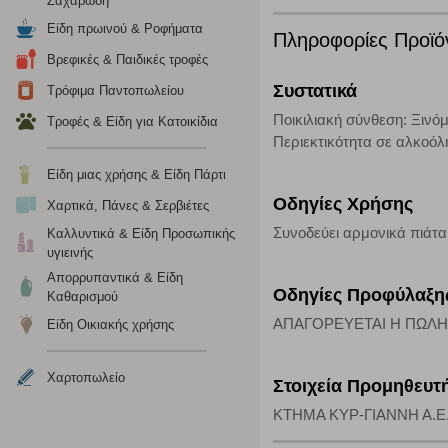
Ζαχαρώδη
Cookies στόχευσης
Είδη πρωινού & Ροφήματα
Πληροφορίες Προϊό
Η συγκεκριμένη κατηγορία cookies ρυθμίζεται από συνεργ
Βρεφικές & Παιδικές τροφές
για τη δημιουργία ενός προφίλ των ενδιαφερόντων σας κα
Συστατικά
το πρόγραμμα περιήγησης και τη συσκευή σας. Αν δεν επιλ
Τρόφιμα Παντοπωλείου
Ποικιλιακή σύνθεση: Ξινό
Τροφές & Είδη για Κατοικίδια
Περιεκτικότητα σε αλκοόλ
Cookies απόδοσης
Είδη μιας χρήσης & Είδη Πάρτι
Η συγκεκριμένη κατηγορία cookies μας δίνει τη δυνατότη
Οδηγίες Χρήσης
Χαρτικά, Πάνες & Σερβιέτες
να γνωρίζουμε ποιες σελίδες είναι περισσότερο, ή λιγότ
τα cookies είναι συγκεντρωτικές και, συνεπώς, ανώνυμες.
Συνοδεύει αρμονικά πιάτα
Καλλυντικά & Είδη Προσωπικής
υγιεινής
Απορρυπαντικά & Είδη
Απολύτως απαραίτητα cookies
Οδηγίες Προφύλαξη
Καθαρισμού
Η συγκεκριμένη κατηγορία cookies είναι απαραίτητη για 
ΑΠΑΓΟΡΕΥΕΤΑΙ Η ΠΩΛΗ
Είδη Οικιακής χρήσης
αποκλείει ή να σας ειδοποιεί σχετικά με αυτά τα cookies
Χαρτοπωλείο
Στοιχεία Προμηθευτ
ΚΤΗΜΑ ΚΥΡ-ΓΙΑΝΝΗ Α.Ε., Γ