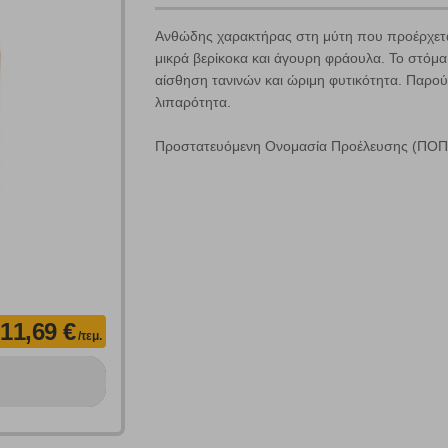
Γράψτε τα προϊόντα που επιθυμείτε, με κόμμα ανάμεσά τους, και κάντ
κλικ στο κουμπί "Αναζήτηση". Θα εμφανιστούν αποτελέσματα από
Ανθώδης χαρακτήρας στη μύτη που προέρχετα
όλες τις Κατηγορίες και για κάθε προϊόν.
 Cookies
μικρά βερίκοκα και άγουρη φράουλα. Το στόμα
αίσθηση τανινών και ώριμη φυτικότητα. Παρού
λιπαρότητα.
Προστατευόμενη Ονομασία Προέλευσης (ΠΟΠ)
γουμε αυτόματα δεδομένα σύνδεσης και πληροφορίες σχετικές με την περι
ουν την ταυτότητά σας. Τα cookies είναι μικρά αρχεία κειμένου τα οπο
ιτουργικότητα στην ιστοσελίδα και βελτιώνοντας την εμπειρία περιήγησης 
Αναζήτηση
ομαλή λειτουργία του ιστότοπου είναι η μόνη ενεργοποιημένη. Έχετε τη δυνα
τόσο θα πρέπει να γνωρίζετε ότι αποκλεισμός ορισμένων κατηγοριών αρχείω
11,69 €
/τεμ.
ων λειτουργιών και εξατομίκευσης, όπως π.χ. ζωντανή συνομιλία. Μπορούν 
την αποδοχή αυτής της κατηγορίας cookies, ορισμένες ή όλες από αυτές τις λ