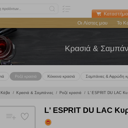
Καταστήμα
Οι Λίστες μου
Το Κ
Κρασιά & Σαμπάν
ιά
Ροζέ κρασιά
Κόκκινα κρασιά
Σαμπάνιες & Αφρώδη κ
Κάβα
Κρασιά & Σαμπάνιες
Ροζέ κρασιά
L' ESPRIT DU LAC Κυ
L' ESPRIT DU LAC Κυρ
Πολλαπλή αναζήτηση
Χρησιμοποιήστε τη για πιο γρήγορη αναζήτηση προϊόντων.