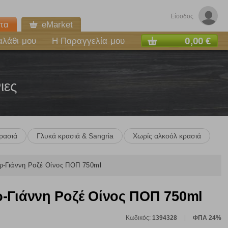
Είσοδος
τα
eMarket
0,00 €
αλάθι μου
Η Παραγγελία μου
ιες
ρασιά
Γλυκά κρασιά & Sangria
Χωρίς αλκοόλ κρασιά
ρ-Γιάννη Ροζέ Οίνος ΠΟΠ 750ml
-Γιάννη Ροζέ Οίνος ΠΟΠ 750ml
Κωδικός:
1394328
ΦΠΑ 24%