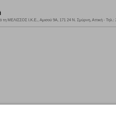
Αποθήκευση ρυθμίσεων
Α
ή
ό τη ΜΕΛΙΣΣΟΣ I.K.E., Αμισού 9Α, 171 24 Ν. Σμύρνη, Αττική - Τηλ.: