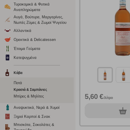
Τυροκομικά & Φυτικά
Αναπληρώματα
Αυγά, Βούτυρα, Μαργαρίνες,
Νωπές Ζύμες & Ζωμοί Ψυγείου
Ρυθμίσεις
Αλλαντικά
Ορεκτικά & Delicatessen
Έτοιμα Γεύματα
Ενημέρωση
Κατεψυγμένα
Κατά την απλή περιήγηση ή/και χρήση του ιστότοπου συλλέ
Κάβα
περιέχουν προσωποποιημένα χαρακτηριστικά που υποδεικνύ
υπολογιστή ή την ηλεκτρονική συσκευή σας, προσθέτοντας λε
Ποτά
σας. Η κατηγορία των απολύτως απαραίτητων cookies για την 
Κρασιά & Σαμπάνιες
σχετικό κουμπί επάνω δεξιά, αφού ενημερωθείτε σχετικά. Ωσ
5,60 €
σας ή/και της χρήσης των υπηρεσιών μας.
Δείτε περισσότερα
Μπίρες & Μηλίτες
/λίτρο
Αναψυκτικά, Νερά & Χυμοί
0
τεμ.
Λειτουργικά cookies
Ξηροί Καρποί & Σνακ
Μπισκότα, Σοκολάτες &
Τα λειτουργικά cookies επιτρέπουν την παροχή βελτιωμέν