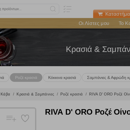
Καταστήμα
Οι Λίστες μου
Το Κ
Κρασιά & Σαμπάν
ιά
Ροζέ κρασιά
Κόκκινα κρασιά
Σαμπάνιες & Αφρώδη κ
Κάβα
Κρασιά & Σαμπάνιες
Ροζέ κρασιά
RIVA D' ORO Ροζέ Οίν
RIVA D' ORO Ροζέ Οίνο