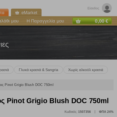
Είσοδος
τα
eMarket
0,00 €
αλάθι μου
Η Παραγγελία μου
ιες
ρασιά
Γλυκά κρασιά & Sangria
Χωρίς αλκοόλ κρασιά
ος Pinot Grigio Blush DOC 750ml
ς Pinot Grigio Blush DOC 750ml
Κωδικός:
1507356
ΦΠΑ 24%