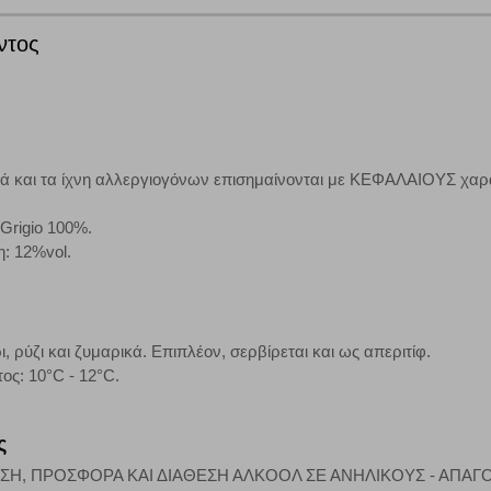
την αποδοχή αυτής της κατηγορίας cookies, ορισμένες ή όλες από αυτές τις λ
ντος
άτες μας (με αντικείμενο τη διαφήμιση) μέσω του ιστότοπού μας. Εφ’ όσον τ
ι για την εμφάνιση σχετικών διαφημίσεων σε άλλες τοποθεσίες. Τα cookies 
έξετε τη συγκεκριμένη κατηγορία cookies, δεν θα λαμβάνετε στοχευμένες δι
κά και τα ίχνη αλλεργιογόνων επισημαίνονται με ΚΕΦΑΛΑΙΟΥΣ χαρ
 Grigio 100%.
η: 12%vol.
τα να ενημερωνόμαστε για την επισκεψιμότητα του ιστότοπού μας, ώστε να 
ερο δημοφιλείς και να βλέπουμε την αλληλεπίδραση του χρήστη και το χρόνο
 Αν δεν επιτρέψετε την αποδοχή αυτής της κατηγορίας cookies, δεν θα γνωρί
ι, ρύζι και ζυμαρικά. Επιπλέον, σερβίρεται και ως απεριτίφ.
ς: 10°C - 12°C.
τη λειτουργία του ιστότοπου και ενεργοποιημένη. Έχετε ωστόσο τη δυνατότη
, με το ενδεχόμενο σε αυτήν την περίπτωση ορισμένα τμήματα του ιστότοπου 
ς
ΣΗ, ΠΡΟΣΦΟΡΑ ΚΑΙ ΔΙΑΘΕΣΗ ΑΛΚΟΟΛ ΣΕ ΑΝΗΛΙΚΟΥΣ - ΑΠΑ