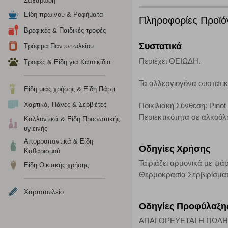
Ζαχαρώδη
οποίων τις υπηρεσίες έχουμε επιλέξει. Αν δεν επιτρέψετε 
Είδη πρωινού & Ροφήματα
Πληροφορίες Προϊό
Βρεφικές & Παιδικές τροφές
Cookies στόχευσης
Συστατικά
Τρόφιμα Παντοπωλείου
Η συγκεκριμένη κατηγορία cookies ρυθμίζεται από συνεργ
Περιέχει ΘΕΙΩΔΗ.
Τροφές & Είδη για Κατοικίδια
για τη δημιουργία ενός προφίλ των ενδιαφερόντων σας κα
το πρόγραμμα περιήγησης και τη συσκευή σας. Αν δεν επιλ
Τα αλλεργιογόνα συστατι
Είδη μιας χρήσης & Είδη Πάρτι
Cookies απόδοσης
Χαρτικά, Πάνες & Σερβιέτες
Ποικιλιακή Σύνθεση: Pinot
Περιεκτικότητα σε αλκοόλ
Καλλυντικά & Είδη Προσωπικής
Η συγκεκριμένη κατηγορία cookies μας δίνει τη δυνατότη
υγιεινής
να γνωρίζουμε ποιες σελίδες είναι περισσότερο, ή λιγότ
Απορρυπαντικά & Είδη
τα cookies είναι συγκεντρωτικές και, συνεπώς, ανώνυμες.
Οδηγίες Χρήσης
Καθαρισμού
Ταιριάζει αρμονικά με ψάρ
Είδη Οικιακής χρήσης
Απολύτως απαραίτητα cookies
Θερμοκρασία Σερβιρίσματο
Η συγκεκριμένη κατηγορία cookies είναι απαραίτητη για 
Χαρτοπωλείο
αποκλείει ή να σας ειδοποιεί σχετικά με αυτά τα cookies
Οδηγίες Προφύλαξη
ΑΠΑΓΟΡΕΥΕΤΑΙ Η ΠΩΛΗ