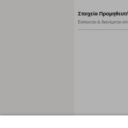
Στοιχεία Προμηθευτ
Εισάγεται & διανέμεται απ