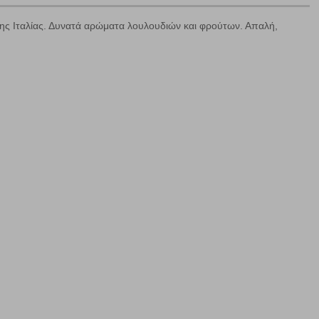
της Ιταλίας. Δυνατά αρώματα λουλουδιών και φρούτων. Απαλή,
ε
ήγησή σας, οι οποίες είναι μη εξατομικευμένες και σπάνια
ία, μέσω του προγράμματος περιήγησης εγκαθίστανται στον
ή, εφ΄ όσον το επιλέξετε, απομνημονεύοντας τις προτιμήσεις
τότητα να επιλέξετε τις λοιπές κατηγορίες κάνοντας κλικ στο
ν cookies, μπορεί να επηρεάσει την εμπειρία της περιήγησής
να ορισθούν από εμάς ή /και από τρίτους παρόχους, των