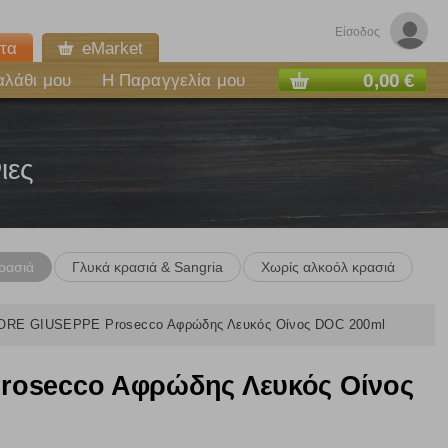
Είσοδος
τα
eMarket
0,00 €
αλάθι μου
Η Παραγγελία μου
ιες
ρασιά
Γλυκά κρασιά & Sangria
Χωρίς αλκοόλ κρασιά
ORE GIUSEPPE Prosecco Aφρώδης Λευκός Οίνος DOC 200ml
osecco Aφρώδης Λευκός Οίνος