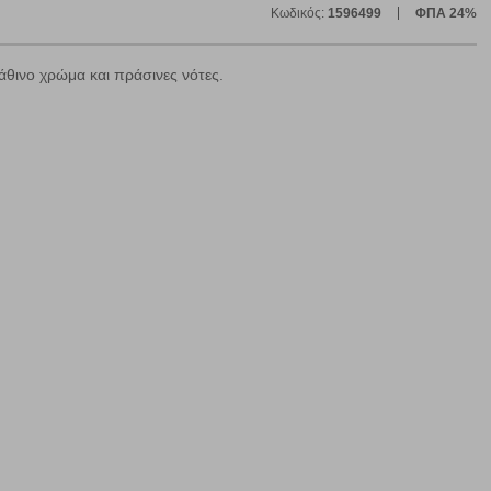
ε
Κωδικός:
1596499
ΦΠΑ 24%
άθινο χρώμα και πράσινες νότες.
ήγησή σας, οι οποίες είναι μη εξατομικευμένες και σπάνια
ία, μέσω του προγράμματος περιήγησης εγκαθίστανται στον
ή, εφ΄ όσον το επιλέξετε, απομνημονεύοντας τις προτιμήσεις
τότητα να επιλέξετε τις λοιπές κατηγορίες κάνοντας κλικ στο
ν cookies, μπορεί να επηρεάσει την εμπειρία της περιήγησής
να ορισθούν από εμάς ή /και από τρίτους παρόχους, των
ειτουργίες ενδέχεται να μην λειτουργούν σωστά.