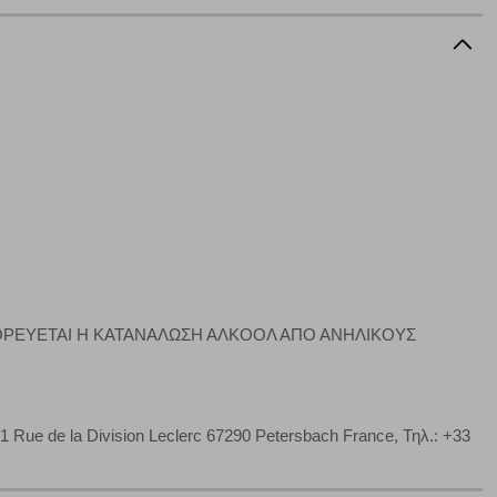
α επιλέξετε, μπορεί να χρησιμοποιηθούν από τους ανωτέρω
στόχευσης λειτουργούν αναγνωρίζοντας με μοναδικό τρόπο
αφημίσεις μας σε διαφορετικούς ιστότοπους.
μπορούμε να βελτιώσουμε την απόδοσή του. Μας βοηθούν
 παραμονής του. Οι πληροφορίες που συλλέγονται από αυτά
ζουμε πότε έχετε επισκεφθεί την τοποθεσία μας.
Πάντα Ενεργό
ΓΟΡΕΥΕΤΑΙ Η ΚΑΤΑΝΑΛΩΣΗ ΑΛΚΟΟΛ ΑΠΟ ΑΝΗΛΙΚΟΥΣ
τα να ρυθμίσετε το πρόγραμμα περιήγησής σας ώστε να
να μη λειτουργούν.
e de la Division Leclerc 67290 Petersbach France, Τηλ.: +33
πόρριψη όλων
Αποδοχή όλων