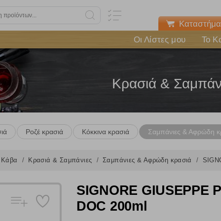
Καταστήμα
Οι Λίστες μου
Το Κ
Κρασιά & Σαμπάν
ιά
Ροζέ κρασιά
Κόκκινα κρασιά
Σαμπάνιες & Αφρώδη κ
Κάβα
Κρασιά & Σαμπάνιες
Σαμπάνιες & Αφρώδη κρασιά
SIGN
SIGNORE GIUSEPPE Pr
Πολλαπλή αναζήτηση
DOC 200ml
Χρησιμοποιήστε τη για πιο γρήγορη αναζήτηση προϊόντων.