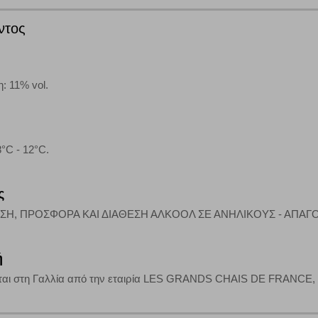
ντος
άτες μας (με αντικείμενο τη διαφήμιση) μέσω του ιστότοπού μας. Εφ’ όσον τ
ι για την εμφάνιση σχετικών διαφημίσεων σε άλλες τοποθεσίες. Τα cookies 
έξετε τη συγκεκριμένη κατηγορία cookies, δεν θα λαμβάνετε στοχευμένες δι
: 11% vol.
τα να ενημερωνόμαστε για την επισκεψιμότητα του ιστότοπού μας, ώστε να 
8°C - 12°C.
ερο δημοφιλείς και να βλέπουμε την αλληλεπίδραση του χρήστη και το χρόνο
 Αν δεν επιτρέψετε την αποδοχή αυτής της κατηγορίας cookies, δεν θα γνωρί
ς
ΣΗ, ΠΡΟΣΦΟΡΑ ΚΑΙ ΔΙΑΘΕΣΗ ΑΛΚΟΟΛ ΣΕ ΑΝΗΛΙΚΟΥΣ - ΑΠΑ
τη λειτουργία του ιστότοπου και ενεργοποιημένη. Έχετε ωστόσο τη δυνατότη
, με το ενδεχόμενο σε αυτήν την περίπτωση ορισμένα τμήματα του ιστότοπου 
ή
αι στη Γαλλία από την εταιρία LES GRANDS CHAIS DE FRANCE, 1 Ru
Αποθήκευση ρυθμίσεων
Α