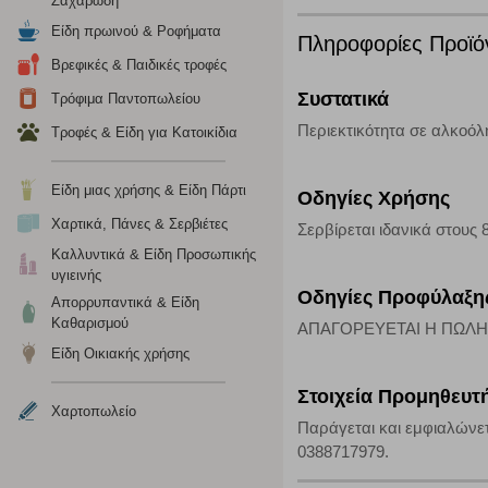
Ζαχαρώδη
Cookies στόχευσης
Είδη πρωινού & Ροφήματα
Πληροφορίες Προϊό
Η συγκεκριμένη κατηγορία cookies ρυθμίζεται από συνεργ
Βρεφικές & Παιδικές τροφές
για τη δημιουργία ενός προφίλ των ενδιαφερόντων σας κα
Συστατικά
το πρόγραμμα περιήγησης και τη συσκευή σας. Αν δεν επιλ
Τρόφιμα Παντοπωλείου
Περιεκτικότητα σε αλκοόλη
Τροφές & Είδη για Κατοικίδια
Cookies απόδοσης
Είδη μιας χρήσης & Είδη Πάρτι
Οδηγίες Χρήσης
Η συγκεκριμένη κατηγορία cookies μας δίνει τη δυνατότη
Χαρτικά, Πάνες & Σερβιέτες
Σερβίρεται ιδανικά στους 
να γνωρίζουμε ποιες σελίδες είναι περισσότερο, ή λιγότ
τα cookies είναι συγκεντρωτικές και, συνεπώς, ανώνυμες.
Καλλυντικά & Είδη Προσωπικής
υγιεινής
Οδηγίες Προφύλαξη
Απορρυπαντικά & Είδη
Απολύτως απαραίτητα cookies
Καθαρισμού
ΑΠΑΓΟΡΕΥΕΤΑΙ Η ΠΩΛΗ
Η συγκεκριμένη κατηγορία cookies είναι απαραίτητη για 
Είδη Οικιακής χρήσης
αποκλείει ή να σας ειδοποιεί σχετικά με αυτά τα cookies
Στοιχεία Προμηθευτ
Χαρτοπωλείο
Παράγεται και εμφιαλώνετ
0388717979.