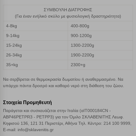
ΣΥΜΒΟΥΛΗ ΔΙΑΤΡΟΦΗΣ
Απόρριψη όλων
(Για έναν ενήλικό σκύλο με φυσιολογική δραστηριότητα)
Αποδοχή όλων
4-8kg
400-800g
9-14kg
900-1200g
15-24kg
1300-2200g
26-34kg
1900-2200g
35+kg
2300+g
Να σερβίρεται σε θερμοκρασία δωματίου ή αναθερμασμένο. Να
υπάρχει πάντα δροσρό και καθαρό νερό στη διάθεση του ζώου.
Στοιχεία Προμηθευτή
Παράγεται και συσκευάζεται στην Ιταλία (αIT000184CN -
ABP46PETPR3 - PETPP3) για τον Όμιλο ΣΚΛΑΒΕΝΙΤΗΣ Λεωφ.
Κηφισού 136, 121 31 Περιστέρι, Αθήνα Τηλ. Κέντρο: 214 100 9999,
Ε-mail: info@sklavenitis.gr