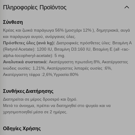
επιλέξετε, απομνημονεύοντας τις προτιμήσεις σας. Η κατηγορία των
Πληροφορίες Προϊόντος
απολύτως απαραίτητων cookies για την ομαλή λειτουργία του
ιστότοπου είναι η μόνη ενεργοποιημένη. Έχετε τη δυνατότητα να
επιλέξετε τις λοιπές κατηγορίες κάνοντας κλικ στο σχετικό κουμπί
Σύνθεση
επάνω δεξιά, αφού ενημερωθείτε σχετικά. Ωστόσο θα πρέπει να
Κρέας και ζωικά παράγωγα 56% (μοσχάρι 12% ), δημητριακά, αυγά
γνωρίζετε ότι αποκλεισμός ορισμένων κατηγοριών αρχείων cookies,
μπορεί να επηρεάσει την εμπειρία της περιήγησής σας ή/και της
και παράγωγα αυγού, ανόργανες ύλες.
χρήσης των υπηρεσιών μας.
Δείτε περισσότερα
Πρόσθετες ύλες (ανά kg):
Διατροφικές πρόσθετες ύλες: Βιταμίνη Α
(Retynil Acetate): 1200 ΙU, Bιταμίνη D3:160 IU, Βιταμίνη Ε (all -rac-
alpha-tocopheryl-acetate): 5 mg.
Λειτουργικά cookies
Αναλυτικά συστατικά:
Ακατέργαστη πρωτεΐνη:8%, Ακατέργαστες
ινώδεις ουσίες: 1,21%, Ακατέργαστες λιπαρές ουσίες :6%,
Ακατέργαστη τέφρα :2,6%,Υγρασία:80%
Cookies στόχευσης
Συνθήκες Διατήρησης
Cookies απόδοσης
Διατηρείται σε μέρος δροσερό και ξηρό.
Μετά το άνοιγμα, πρέπει να διατηρηθεί στο ψυγείο και να
Απολύτως απαραίτητα cookies
Πάντα Ενεργό
χρησιμοποιηθεί μέσα σε 2 ημέρες.
Οδηγίες Χρήσης
Αποθήκευση ρυθμίσεων