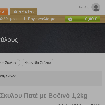
Είσοδος
τα
eMarket
0,00 €
αλάθι μου
Η Παραγγελία μου
κύλους
νακ Σκύλου
Φροντίδα Σκύλου
ροφή Σκύλου
κύλου Πατέ με Βοδινό 1,2kg