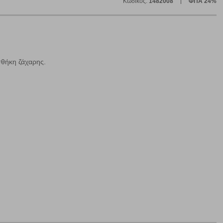
Κωδικός:
1482008
ΦΠΑ 24%
σθήκη ζάχαρης.
ε
ήγησή σας, οι οποίες είναι μη εξατομικευμένες και σπάνια
ία, μέσω του προγράμματος περιήγησης εγκαθίστανται στον
ή, εφ΄ όσον το επιλέξετε, απομνημονεύοντας τις προτιμήσεις
τότητα να επιλέξετε τις λοιπές κατηγορίες κάνοντας κλικ στο