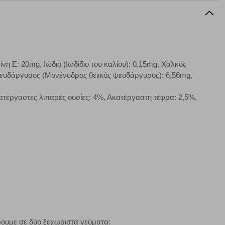
ν cookies, μπορεί να επηρεάσει την εμπειρία της περιήγησής
να ορισθούν από εμάς ή /και από τρίτους παρόχους, των
ίνη Ε: 20mg, Ιώδιο (Ιωδίδιο του καλίου): 0,15mg, Χαλκός
ειτουργίες ενδέχεται να μην λειτουργούν σωστά.
, Ψευδάργυρος (Μονένυδρος θειικός ψευδάργυρος): 6,56mg,
ατέργαστες λιπαρές ουσίες: 4%, Ακατέργαστη τέφρα: 2,5%,
α επιλέξετε, μπορεί να χρησιμοποιηθούν από τους ανωτέρω
στόχευσης λειτουργούν αναγνωρίζοντας με μοναδικό τρόπο
αφημίσεις μας σε διαφορετικούς ιστότοπους.
μπορούμε να βελτιώσουμε την απόδοσή του. Μας βοηθούν
 παραμονής του. Οι πληροφορίες που συλλέγονται από αυτά
ζουμε πότε έχετε επισκεφθεί την τοποθεσία μας.
ρουμε σε δύο ξεχωριστά γεύματα: