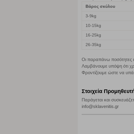
Βάρος σκύλου
Απολύτως απαραίτητα cookies
3-9kg
Η συγκεκριμένη κατηγορία cookies είναι απαραίτητη για 
10-15kg
αποκλείει ή να σας ειδοποιεί σχετικά με αυτά τα cookies
16-25kg
26-35kg
Οι παραπάνω ποσότητες εί
Λαμβάνουμε υπόψη ότι χρ
Φροντίζουμε ώστε να υπά
Στοιχεία Προμηθευτ
Παράγεται και συσκευάζετ
info@sklavenitis.gr