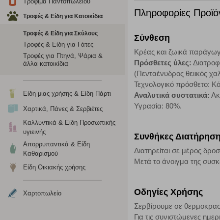
σχετικό κουμπί επάνω δεξιά, αφού ενημερωθείτε σχετικά. Ωσ
Τρόφιμα Παντοπωλείου
σας ή/και της χρήσης των υπηρεσιών μας.
Δείτε περισσότερα
Πληροφορίες Προϊό
Τροφές & Είδη για Κατοικίδια
Τροφές & Είδη για Σκύλους
Σύνθεση
Λειτουργικά cookies
Τροφές & Είδη για Γάτες
Κρέας και ζωικά παράγωγα
Τροφές για Πτηνά, Ψάρια &
Τα λειτουργικά cookies επιτρέπουν την παροχή βελτιωμέν
Πρόσθετες ύλες:
Διατροφι
άλλα κατοικίδια
οποίων τις υπηρεσίες έχουμε επιλέξει. Αν δεν επιτρέψετε 
(Πενταένυδρος θειικός χαλ
Τεχνολογικό πρόσθετο: Κό
Είδη μιας χρήσης & Είδη Πάρτι
Αναλυτικά συστατικά:
Ακ
Cookies στόχευσης
Υγρασία: 80%.
Χαρτικά, Πάνες & Σερβιέτες
Η συγκεκριμένη κατηγορία cookies ρυθμίζεται από συνεργ
Καλλυντικά & Είδη Προσωπικής
για τη δημιουργία ενός προφίλ των ενδιαφερόντων σας κα
υγιεινής
Συνθήκες Διατήρησ
το πρόγραμμα περιήγησης και τη συσκευή σας. Αν δεν επιλ
Απορρυπαντικά & Είδη
Διατηρείται σε μέρος δροσ
Καθαρισμού
Μετά το άνοιγμα της συσκε
Είδη Οικιακής χρήσης
Cookies απόδοσης
Η συγκεκριμένη κατηγορία cookies μας δίνει τη δυνατότη
Οδηγίες Χρήσης
Χαρτοπωλείο
να γνωρίζουμε ποιες σελίδες είναι περισσότερο, ή λιγότ
Σερβίρουμε σε θερμοκρασ
τα cookies είναι συγκεντρωτικές και, συνεπώς, ανώνυμες.
Για τις συνιστώμενες ημε