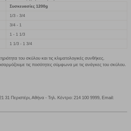
Συσκευασίες 1200g
Πάντα Ενεργό
1/3 - 3/4
τα να ρυθμίσετε το πρόγραμμα περιήγησής σας ώστε να
3/4 - 1
να μη λειτουργούν.
1 - 1 1/3
1 1/3 - 1 3/4
πόρριψη όλων
Αποδοχή όλων
ριότητα του σκύλου και τις κλιματολογικές συνθήκες.
σαρμόζουμε τις ποσότητες σύμφωνα με τις ανάγκες του σκύλου.
31 Περιστέρι, Αθήνα - Τηλ. Κέντρο: 214 100 9999, Εmail: