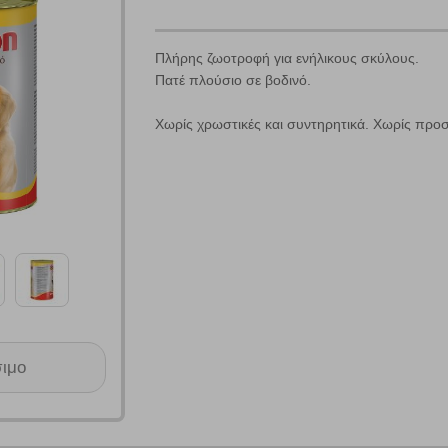
Πλήρης ζωοτροφή για ενήλικους σκύλους.
Πατέ πλούσιο σε βοδινό.
Χωρίς χρωστικές και συντηρητικά. Χωρίς προ
Πολλαπλή αναζήτηση
Χρησιμοποιήστε τη για πιο γρήγορη αναζήτηση προϊόντων.
Γράψτε τα προϊόντα που επιθυμείτε, με κόμμα ανάμεσά τους, και κάντ
κλικ στο κουμπί "Αναζήτηση". Θα εμφανιστούν αποτελέσματα από
όλες τις Κατηγορίες και για κάθε προϊόν.
 Cookies
σιμο
γουμε αυτόματα δεδομένα σύνδεσης και πληροφορίες σχετικές με την περι
ουν την ταυτότητά σας. Τα cookies είναι μικρά αρχεία κειμένου τα οπο
ιτουργικότητα στην ιστοσελίδα και βελτιώνοντας την εμπειρία περιήγησης 
Αναζήτηση
ομαλή λειτουργία του ιστότοπου είναι η μόνη ενεργοποιημένη. Έχετε τη δυνα