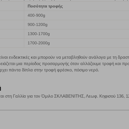
Ποσότητα τροφής
400-900g
τη λειτουργία του ιστότοπου και ενεργοποιημένη. Έχετε ωστόσο τη δυνατότη
900-1200g
, με το ενδεχόμενο σε αυτήν την περίπτωση ορισμένα τμήματα του ιστότοπου 
1300-1700g
1700-2000g
Αποθήκευση ρυθμίσεων
Α
ναι ενδεικτικές και μπορούν να μεταβληθούν ανάλογα με τη δραστη
ειάζεται μια περίοδος προσαρμογής όταν αλλάζουμε τροφή και προ
ρχει πάντα δίπλα στην τροφή φρέσκο, πόσιμο νερό.
ή
αι στη Γαλλία για τον Όμιλο ΣΚΛΑΒΕΝΙΤΗΣ, Λεωφ. Κηφισού 136, 121 