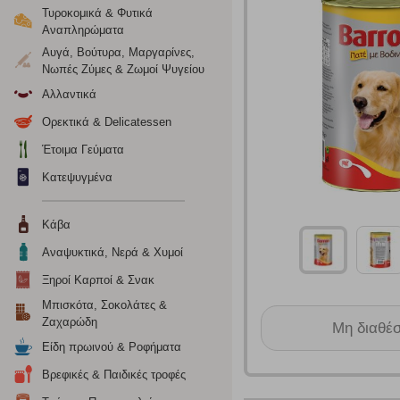
Τυροκομικά & Φυτικά
Αναπληρώματα
Αυγά, Βούτυρα, Μαργαρίνες,
Νωπές Ζύμες & Ζωμοί Ψυγείου
Αλλαντικά
Ορεκτικά & Delicatessen
Έτοιμα Γεύματα
Κατεψυγμένα
Ρυθμίσεις
Κάβα
Αναψυκτικά, Νερά & Χυμοί
Ξηροί Καρποί & Σνακ
Ενημέρωση
Μπισκότα, Σοκολάτες &
Ζαχαρώδη
Μη διαθέ
Κατά την απλή περιήγηση ή/και χρήση του ιστότοπου συλλέ
Είδη πρωινού & Ροφήματα
περιέχουν προσωποποιημένα χαρακτηριστικά που υποδεικνύ
υπολογιστή ή την ηλεκτρονική συσκευή σας, προσθέτοντας λε
Βρεφικές & Παιδικές τροφές
σας. Η κατηγορία των απολύτως απαραίτητων cookies για την 