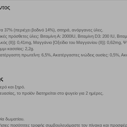
τόσο θα πρέπει να γνωρίζετε ότι αποκλεισμός ορισμένων κατηγοριών αρχείω
ντος
 37% (περιέχει βοδινό 14%), σιτηρά, ανόργανες ύλες.
ων λειτουργιών και εξατομίκευσης, όπως π.χ. ζωντανή συνομιλία. Μπορούν 
κές πρόσθετες ύλες: Βιταμίνη Α: 2000IU, Βιταμίνη D3: 200 IU, Βιταμ
την αποδοχή αυτής της κατηγορίας cookies, ορισμένες ή όλες από αυτές τις λ
κός (ΙΙ)]: 0,41mg, Μαγγάνιο [Οξείδιο του Μαγγανίου (ΙΙ)]: 0,62mg
μμι κασσίας: 2,2g.
ατέργαστη πρωτεΐνη: 6,5%, Ακατέργαστες ινώδεις ουσίες: 0,5%, Ακ
άτες μας (με αντικείμενο τη διαφήμιση) μέσω του ιστότοπού μας. Εφ’ όσον τ
ι για την εμφάνιση σχετικών διαφημίσεων σε άλλες τοποθεσίες. Τα cookies 
ης
έξετε τη συγκεκριμένη κατηγορία cookies, δεν θα λαμβάνετε στοχευμένες δι
ερό και ξηρό.
υασίας, το προϊόν διατηρείται στο ψυγείο για 2 ημέρες.
τα να ενημερωνόμαστε για την επισκεψιμότητα του ιστότοπού μας, ώστε να 
ερο δημοφιλείς και να βλέπουμε την αλληλεπίδραση του χρήστη και το χρόνο
ία δωματίου.
 Αν δεν επιτρέψετε την αποδοχή αυτής της κατηγορίας cookies, δεν θα γνωρί
ρήσιες ποσότητες τροφής συμβουλευόμαστε τον πίνακα και προσφέ