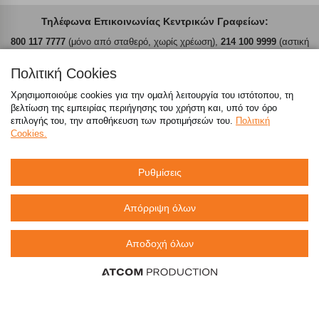
Τηλέφωνα Επικοινωνίας Κεντρικών Γραφείων:
800 117 7777
(μόνο από σταθερό, χωρίς χρέωση),
214 100 9999
(αστική
χρέωση)
Πολιτική Cookies
emarket@sklavenitis.gr
Χρησιμοποιούμε cookies για την ομαλή λειτουργία του ιστότοπου, τη
βελτίωση της εμπειρίας περιήγησης του χρήστη και, υπό τον όρο
Απαντήσεις σε συχνές ερωτήσεις
επιλογής του, την αποθήκευση των προτιμήσεών του.
Πολιτική
Cookies.
τόσο φθηνά όσο πουθενά
Ρυθμίσεις
Απόρριψη όλων
Καταστήματα
Αποδοχή όλων
eMarket
800 117 7777
(μόνο από σταθερό, χωρίς χρέωση)
,