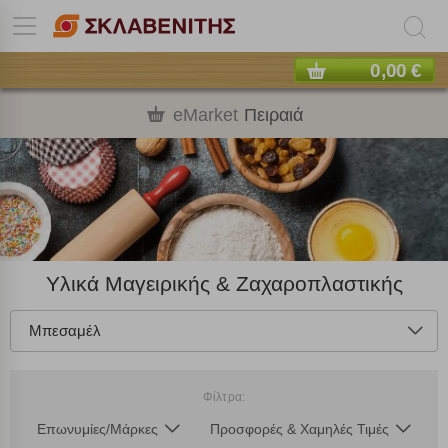
0,00 €
eMarket
Πειραιά
Υλικά Μαγειρικής & Ζαχαροπλαστικής
Μπεσαμέλ
Πολλαπλή αναζήτηση
Φίλτρα:
Χρησιμοποιήστε τη για πιο γρήγορη αναζήτηση
Επωνυμίες/Μάρκες
Προσφορές & Χαμηλές Τιμές
προϊόντων.