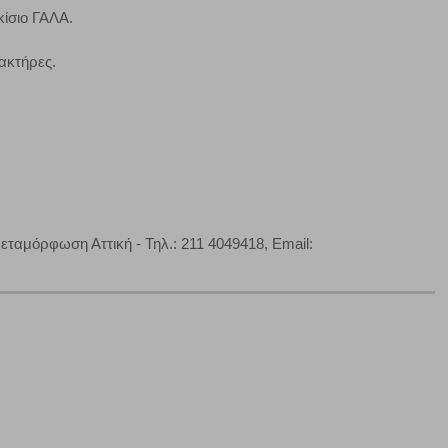
κίσιο ΓΑΛΑ.
τα να ρυθμίσετε το πρόγραμμα περιήγησής σας ώστε να
να μη λειτουργούν.
ακτήρες.
πόρριψη όλων
Αποδοχή όλων
εταμόρφωση Αττική - Τηλ.: 211 4049418, Email: