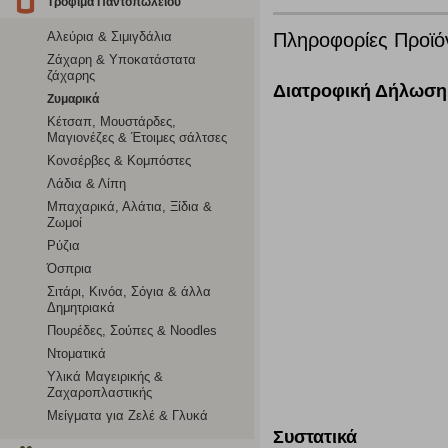
Τρόφιμα Παντοπωλείου
Αλεύρια & Σιμιγδάλια
Πληροφορίες Προϊό
Λειτουργικά cookies
Ζάχαρη & Υποκατάστατα
ζάχαρης
Τα λειτουργικά cookies επιτρέπουν την παροχή βελτιωμέν
Διατροφική Δήλωση
οποίων τις υπηρεσίες έχουμε επιλέξει. Αν δεν επιτρέψετε 
Ζυμαρικά
Κέτσαπ, Μουστάρδες,
Μαγιονέζες & Έτοιμες σάλτσες
Cookies στόχευσης
Κονσέρβες & Κομπόστες
Λάδια & Λίπη
Η συγκεκριμένη κατηγορία cookies ρυθμίζεται από συνεργ
Μπαχαρικά, Αλάτια, Ξίδια &
για τη δημιουργία ενός προφίλ των ενδιαφερόντων σας κα
Ζωμοί
το πρόγραμμα περιήγησης και τη συσκευή σας. Αν δεν επιλ
Ρύζια
Όσπρια
Σιτάρι, Κινόα, Σόγια & άλλα
Cookies απόδοσης
Δημητριακά
Πουρέδες, Σούπες & Noodles
Η συγκεκριμένη κατηγορία cookies μας δίνει τη δυνατότη
Ντοματικά
να γνωρίζουμε ποιες σελίδες είναι περισσότερο, ή λιγότ
Υλικά Μαγειρικής &
τα cookies είναι συγκεντρωτικές και, συνεπώς, ανώνυμες.
Ζαχαροπλαστικής
Μείγματα για Ζελέ & Γλυκά
Συστατικά
Απολύτως απαραίτητα cookies