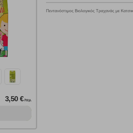
Πεντανόστιμoς Βιολογικός Τραχανάς με Κατσικ
Πολλαπλή αναζήτηση
Χρησιμοποιήστε τη για πιο γρήγορη αναζήτηση προϊόντων.
Γράψτε τα προϊόντα που επιθυμείτε, με κόμμα ανάμεσά τους, και κάντ
κλικ στο κουμπί "Αναζήτηση". Θα εμφανιστούν αποτελέσματα από
όλες τις Κατηγορίες και για κάθε προϊόν.
 Cookies
3,50 €
γουμε αυτόματα δεδομένα σύνδεσης και πληροφορίες σχετικές με την περι
/τεμ.
ουν την ταυτότητά σας. Τα cookies είναι μικρά αρχεία κειμένου τα οπο
ιτουργικότητα στην ιστοσελίδα και βελτιώνοντας την εμπειρία περιήγησης 
Αναζήτηση
ομαλή λειτουργία του ιστότοπου είναι η μόνη ενεργοποιημένη. Έχετε τη δυνα
τόσο θα πρέπει να γνωρίζετε ότι αποκλεισμός ορισμένων κατηγοριών αρχείω