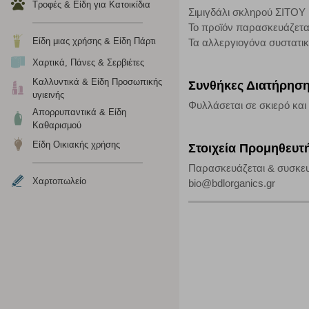
Τροφές & Είδη για Κατοικίδια
Σιμιγδάλι σκληρού ΣΙΤΟΥ 
Η συγκεκριμένη κατηγορία cookies είναι απαραίτητη για 
Το προϊόν παρασκευάζετα
αποκλείει ή να σας ειδοποιεί σχετικά με αυτά τα cookies
Είδη μιας χρήσης & Είδη Πάρτι
Τα αλλεργιογόνα συστατι
Χαρτικά, Πάνες & Σερβιέτες
Καλλυντικά & Είδη Προσωπικής
Συνθήκες Διατήρησ
υγιεινής
Φυλλάσεται σε σκιερό και
Απορρυπαντικά & Είδη
Καθαρισμού
Είδη Οικιακής χρήσης
Στοιχεία Προμηθευτ
Παρασκευάζεται & συσκευάζ
Χαρτοπωλείο
bio@bdlorganics.gr