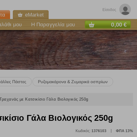
Είσοδος
τα
eMarket
0,00 €
αλάθι μου
Η Παραγγελία μου
& άλλες Πάστες
Ρυζομακάρονα & Ζυμαρικά οσπρίων
Τραχανάς με Κατσικίσιο Γάλα Βιολογικός 250g
ικίσιο Γάλα Βιολογικός 250g
Κωδικός:
1376103
ΦΠΑ 13%