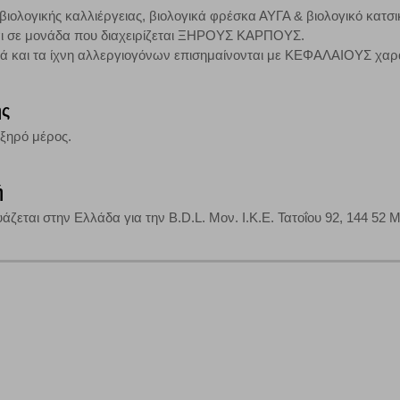
βιολογικής καλλιέργειας, βιολογικά φρέσκα ΑΥΓΑ & βιολογικό κατσι
τη λειτουργία του ιστότοπου και ενεργοποιημένη. Έχετε ωστόσο τη δυνατότη
ι σε μονάδα που διαχειρίζεται ΞΗΡΟΥΣ ΚΑΡΠΟΥΣ.
, με το ενδεχόμενο σε αυτήν την περίπτωση ορισμένα τμήματα του ιστότοπου 
κά και τα ίχνη αλλεργιογόνων επισημαίνονται με ΚΕΦΑΛΑΙΟΥΣ χαρ
Αποθήκευση ρυθμίσεων
Α
ης
 ξηρό μέρος.
ή
εται στην Ελλάδα για την B.D.L. Μον. Ι.Κ.Ε. Τατοΐου 92, 144 52 Μ