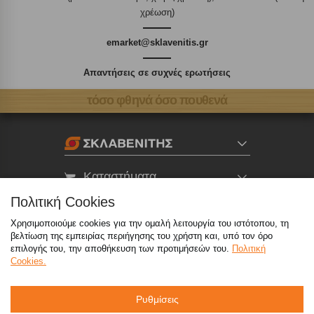
χρέωση)
emarket@sklavenitis.gr
Απαντήσεις σε συχνές ερωτήσεις
τόσο φθηνά όσο πουθενά
Καταστήματα
Πολιτική Cookies
eMarket
Χρησιμοποιούμε cookies για την ομαλή λειτουργία του ιστότοπου, τη
βελτίωση της εμπειρίας περιήγησης του χρήστη και, υπό τον όρο
επιλογής του, την αποθήκευση των προτιμήσεών του.
Πολιτική
800 117 7777
(μόνο από σταθερό, χωρίς χρέωση)
,
Cookies.
214 100 9999
(αστική χρέωση)
Ρυθμίσεις
info@sklavenitis.gr