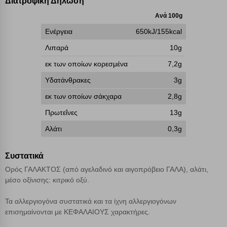
Διατροφική Δήλωση
επάνω δεξιά, αφού ενημερωθείτε σχετικά. Ωστόσο θα πρέπει να
γνωρίζετε ότι αποκλεισμός ορισμένων κατηγοριών αρχείων cookies,
Ανά 100g
μπορεί να επηρεάσει την εμπειρία της περιήγησής σας ή/και της
Ενέργεια
650kJ/155kcal
χρήσης των υπηρεσιών μας.
Δείτε περισσότερα
Λιπαρά
10g
Λειτουργικά cookies
εκ των οποίων κορεσμένα
7,2g
Υδατάνθρακες
3g
Cookies στόχευσης
εκ των οποίων σάκχαρα
2,8g
Πρωτεΐνες
13g
Cookies απόδοσης
Αλάτι
0,3g
Απολύτως απαραίτητα cookies
Πάντα Ενεργό
Συστατικά
Ορός ΓΑΛΑΚΤΟΣ (από αγελαδινό και αιγοπρόβειο ΓΑΛΑ), αλάτι,
μέσο οξίνισης: κιτρικό οξύ.
Αποθήκευση ρυθμίσεων
Τα αλλεργιογόνα συστατικά και τα ίχνη αλλεργιογόνων
Απόρριψη όλων
επισημαίνονται με ΚΕΦΑΛΑΙΟΥΣ χαρακτήρες.