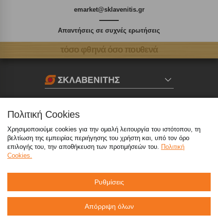
emarket@sklavenitis.gr
Απαντήσεις σε συχνές ερωτήσεις
τόσο φθηνά όσο πουθενά
Καταστήματα
Πολιτική Cookies
eMarket
Χρησιμοποιούμε cookies για την ομαλή λειτουργία του ιστότοπου, τη
βελτίωση της εμπειρίας περιήγησης του χρήστη και, υπό τον όρο
επιλογής του, την αποθήκευση των προτιμήσεών του.
Πολιτική
Cookies.
800 117 7777
(μόνο από σταθερό, χωρίς χρέωση)
,
214 100 9999
(αστική χρέωση)
Ρυθμίσεις
info@sklavenitis.gr
Απόρριψη όλων
©2026
Όροι Χρήσης
Πολιτική Απορρήτου