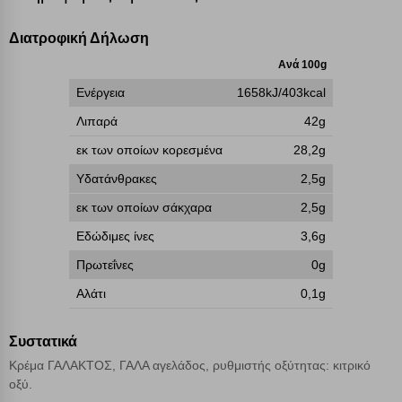
γνωρίζετε ότι αποκλεισμός ορισμένων κατηγοριών αρχείων cookies,
μπορεί να επηρεάσει την εμπειρία της περιήγησής σας ή/και της
χρήσης των υπηρεσιών μας.
Δείτε περισσότερα
Διατροφική Δήλωση
Ανά 100g
Λειτουργικά cookies
Ενέργεια
1658kJ/403kcal
Λιπαρά
42g
Cookies στόχευσης
εκ των οποίων κορεσμένα
28,2g
Υδατάνθρακες
2,5g
Cookies απόδοσης
εκ των οποίων σάκχαρα
2,5g
Εδώδιμες ίνες
3,6g
Απολύτως απαραίτητα cookies
Πάντα Ενεργό
Πρωτεΐνες
0g
Αλάτι
0,1g
Αποθήκευση ρυθμίσεων
Συστατικά
Απόρριψη όλων
Κρέμα ΓΑΛΑΚΤΟΣ, ΓΑΛΑ αγελάδος, ρυθμιστής οξύτητας: κιτρικό
οξύ.
Αποδοχή όλων