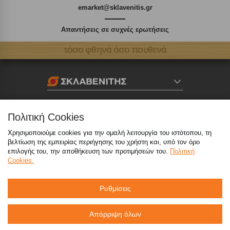
emarket@sklavenitis.gr
Απαντήσεις σε συχνές ερωτήσεις
τόσο φθηνά όσο πουθενά
Καταστήματα
Πολιτική Cookies
eMarket
Χρησιμοποιούμε cookies για την ομαλή λειτουργία του ιστότοπου, τη
βελτίωση της εμπειρίας περιήγησης του χρήστη και, υπό τον όρο
επιλογής του, την αποθήκευση των προτιμήσεών του.
Πολιτική
Cookies.
800 117 7777
(μόνο από σταθερό, χωρίς χρέωση)
,
214 100 9999
(αστική χρέωση)
Ρυθμίσεις
info@sklavenitis.gr
Απόρριψη όλων
©2026
Όροι Χρήσης
Πολιτική Απορρήτου