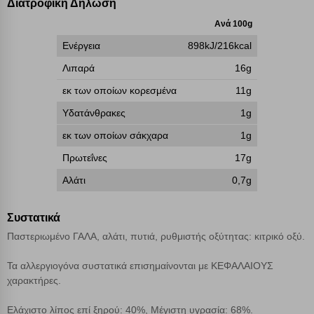
Διατροφική Δήλωση
μπορεί να επηρεάσει την εμπειρία της περιήγησής σας ή/και της
Ανά 100g
χρήσης των υπηρεσιών μας.
Δείτε περισσότερα
Ενέργεια
898kJ/216kcal
Λειτουργικά cookies
Λιπαρά
16g
εκ των οποίων κορεσμένα
11g
Cookies στόχευσης
Υδατάνθρακες
1g
εκ των οποίων σάκχαρα
1g
Cookies απόδοσης
Πρωτεΐνες
17g
Αλάτι
0,7g
Απολύτως απαραίτητα cookies
Πάντα Ενεργό
Συστατικά
Αποθήκευση ρυθμίσεων
Παστεριωμένο ΓΑΛΑ, αλάτι, πυτιά, ρυθμιστής οξύτητας: κιτρικό οξύ.
Απόρριψη όλων
Τα αλλεργιογόνα συστατικά επισημαίνονται με ΚΕΦΑΛΑΙΟΥΣ
χαρακτήρες.
Αποδοχή όλων
Ελάχιστο λίπος επί ξηρού: 40%, Μέγιστη υγρασία: 68%.