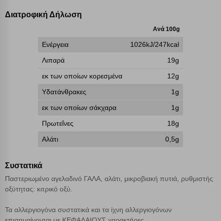
επάνω δεξιά, αφού ενημερωθείτε σχετικά. Ωστόσο θα πρέπει να
γνωρίζετε ότι αποκλεισμός ορισμένων κατηγοριών αρχείων cookies,
Διατροφική Δήλωση
μπορεί να επηρεάσει την εμπειρία της περιήγησής σας ή/και της
χρήσης των υπηρεσιών μας.
Δείτε περισσότερα
Ανά 100g
Ενέργεια
1026kJ/247kcal
Λειτουργικά cookies
Λιπαρά
19g
εκ των οποίων κορεσμένα
12g
Cookies στόχευσης
Υδατάνθρακες
1g
εκ των οποίων σάκχαρα
1g
Cookies απόδοσης
Πρωτεΐνες
18g
Αλάτι
0,5g
Απολύτως απαραίτητα cookies
Πάντα Ενεργό
Συστατικά
Αποθήκευση ρυθμίσεων
Παστεριωμένο αγελαδινό ΓΑΛΑ, αλάτι, μικροβιακή πυτιά, ρυθμιστής
οξύτητας: κιτρικό οξύ.
Απόρριψη όλων
Τα αλλεργιογόνα συστατικά και τα ίχνη αλλεργιογόνων
επισημαίνονται με ΚΕΦΑΛΑΙΟΥΣ χαρακτήρες.