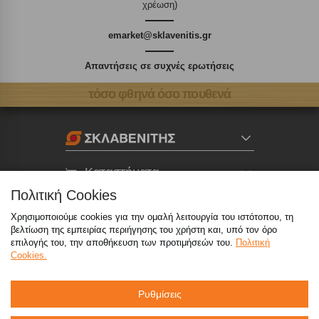
χρέωση)
emarket@sklavenitis.gr
Απαντήσεις σε συχνές ερωτήσεις
τόσο φθηνά όσο πουθενά
Καταστήματα
Πολιτική Cookies
eMarket
Χρησιμοποιούμε cookies για την ομαλή λειτουργία του ιστότοπου, τη
βελτίωση της εμπειρίας περιήγησης του χρήστη και, υπό τον όρο
επιλογής του, την αποθήκευση των προτιμήσεών του.
Πολιτική
800 117 7777
(μόνο από σταθερό, χωρίς χρέωση)
,
Cookies.
214 100 9999
(αστική χρέωση)
Ρυθμίσεις
info@sklavenitis.gr