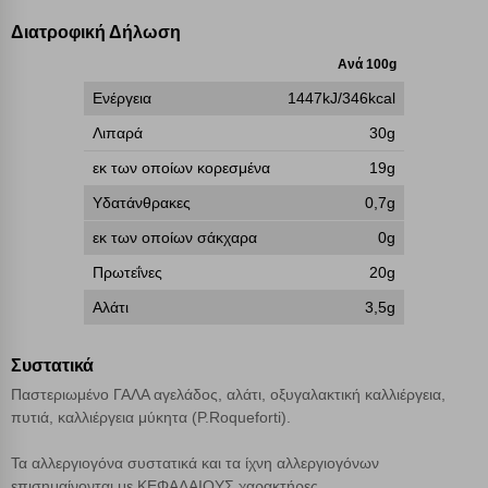
μπορεί να επηρεάσει την εμπειρία της περιήγησής σας ή/και της
Διατροφική Δήλωση
χρήσης των υπηρεσιών μας.
Δείτε περισσότερα
Ανά 100g
Ενέργεια
1447kJ/346kcal
Λειτουργικά cookies
Λιπαρά
30g
Cookies στόχευσης
εκ των οποίων κορεσμένα
19g
Υδατάνθρακες
0,7g
Cookies απόδοσης
εκ των οποίων σάκχαρα
0g
Πρωτεΐνες
20g
Απολύτως απαραίτητα cookies
Πάντα Ενεργό
Αλάτι
3,5g
Αποθήκευση ρυθμίσεων
Συστατικά
Παστεριωμένο ΓΑΛΑ αγελάδος, αλάτι, οξυγαλακτική καλλιέργεια,
Απόρριψη όλων
πυτιά, καλλιέργεια μύκητα (P.Roqueforti).
Τα αλλεργιογόνα συστατικά και τα ίχνη αλλεργιογόνων
Αποδοχή όλων
επισημαίνονται με ΚΕΦΑΛΑΙΟΥΣ χαρακτήρες.