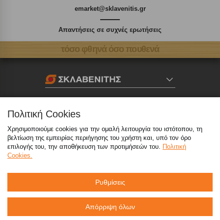
emarket@sklavenitis.gr
Απαντήσεις σε συχνές ερωτήσεις
τόσο φθηνά όσο πουθενά
Καταστήματα
Πολιτική Cookies
eMarket
Χρησιμοποιούμε cookies για την ομαλή λειτουργία του ιστότοπου, τη
βελτίωση της εμπειρίας περιήγησης του χρήστη και, υπό τον όρο
επιλογής του, την αποθήκευση των προτιμήσεών του.
Πολιτική
Cookies.
800 117 7777
(μόνο από σταθερό, χωρίς χρέωση)
,
214 100 9999
(αστική χρέωση)
Ρυθμίσεις
info@sklavenitis.gr
Απόρριψη όλων
©2026
Όροι Χρήσης
Πολιτική Απορρήτου