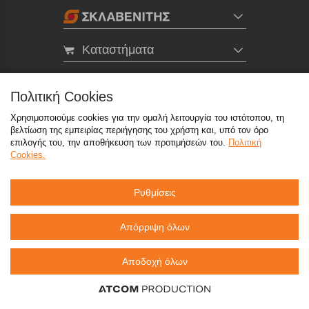
Καταστήματα
eMarket
Πολιτική Cookies
Χρησιμοποιούμε cookies για την ομαλή λειτουργία του ιστότοπου, τη
800 117 7777
(μόνο από σταθερό, χωρίς χρέωση)
,
βελτίωση της εμπειρίας περιήγησης του χρήστη και, υπό τον όρο
214 100 9999
(αστική χρέωση)
επιλογής του, την αποθήκευση των προτιμήσεών του.
Πολιτική
Cookies.
info@sklavenitis.gr
Ρυθμίσεις
©2026
Όροι Χρήσης
Πολιτική Απορρήτου
Πολιτική Cookies
CCTV
Sitemap
Απόρριψη όλων
Αποδοχή όλων