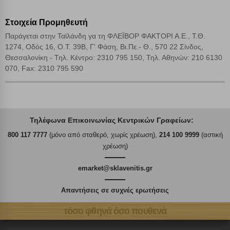
Στοιχεία Προμηθευτή
Παράγεται στην Ταϊλάνδη γα τη ΦΛΕΪΒΟΡ ΦΑΚΤΟΡΙ Α.Ε., Τ.Θ.
1274, Οδός 16, Ο.Τ. 39Β, Γ' Φάση, Βι.Πε.- Θ., 570 22 Σίνδος,
Θεσσαλονίκη - Τηλ. Κέντρο: 2310 795 150, Τηλ. Αθηνών: 210 6130
070, Fax: 2310 795 590
Τηλέφωνα Επικοινωνίας Κεντρικών Γραφείων:
800 117 7777
(μόνο από σταθερό, χωρίς χρέωση),
214 100 9999
(αστική
χρέωση)
emarket@sklavenitis.gr
Απαντήσεις σε συχνές ερωτήσεις
τόσο φθηνά όσο πουθενά